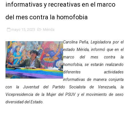
informativas y recreativas en el marco
Plan Quirúrgico Regional llega a Pueblo Llano con la ac
del mes contra la homofobia
Iaanem graduó a bebés de Mérida en jornada de lactan
mayo 15, 2023
Mérida
Iahula pone en marcha protocolo de triaje psicosocial 
Carolina Peña, Legisladora por el
Arranca en Rivas Dávila el Plan de Renovación de Voce
estado Mérida, informó que en el
marco del mes contra la
Alcalde Nelson Álvarez llevó jornada recreativa a la pa
homofobia, se estarán realizando
CorpoMérida continúa con ciclos de formación
diferentes actividades
informativas de manera conjunta
Fundacite culmina primera etapa de su Plan Vacacional
con la Juventud del Partido Socialista de Venezuela, la
Vicepresidencia de la Mujer del PSUV y el movimiento de sexo
Nevado Gas optimiza servicio residencial en la Urbani
diversidad del Estado.
Balance semestral impulsa inclusión y atención a pers
Plan Vacacional Comunitario “Ríe 2026” recorre las pa