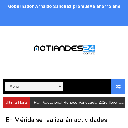
Gobernador Arnaldo Sánchez promueve ahorro energé
Plan Vacacional Renace Venezuela 2026 lleva activida
Plan de alumbrado público sustituye progresivamente m
Cuerpos de Seguridad activaron operativos nocturnos p
​Gobierno Bolivariano avanza en la instalación de nuev
Gobernación de Mérida despliega plan de atención integ
Alcaldía de Libertador impulsa el Plan Ofensiva Comuna
Cidata y el Observatorio Astronómico Nacional de Bras
Última Hora
Plan Vacacional Renace Venezuela 2026 lleva actividades recreativas a Los Guaimaros
Concejo Municipal de Zea celebra distinción de "Muni
En Mérida se realizarán actividades
CIEPROL-ULA distingue al municipio Zea como "Munici