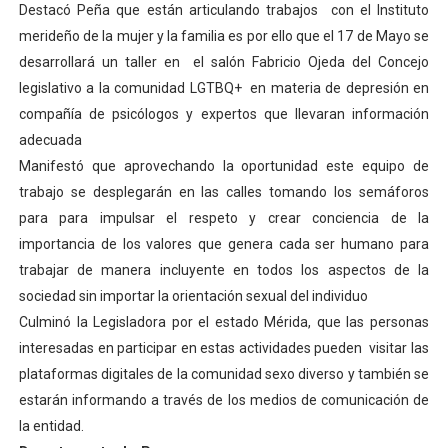
Destacó Peña que están articulando trabajos con el Instituto
Alcaldía del Municipio Libertador realizó una jornada s
merideño de la mujer y la familia es por ello que el 17 de Mayo se
desarrollará un taller en el salón Fabricio Ojeda del Concejo
Fundacite Mérida dicta taller gratuito de electrónica b
legislativo a la comunidad LGTBQ+ en materia de depresión en
compañía de psicólogos y expertos que llevaran información
INN-Mérida celebró el Lacto grado para promover el ini
adecuada
Impulsan plan estratégico de seguridad ciudadana 2027
Manifestó que aprovechando la oportunidad este equipo de
trabajo se desplegarán en las calles tomando los semáforos
Jornada social benefició a 250 familias en Los Guarima
para para impulsar el respeto y crear conciencia de la
importancia de los valores que genera cada ser humano para
trabajar de manera incluyente en todos los aspectos de la
sociedad sin importar la orientación sexual del individuo
Culminó la Legisladora por el estado Mérida, que las personas
interesadas en participar en estas actividades pueden visitar las
plataformas digitales de la comunidad sexo diverso y también se
estarán informando a través de los medios de comunicación de
la entidad.