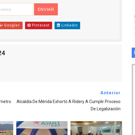
Google+
Pinterest
Linkedin
24
Anterior
ómetro
Alcaldía De Mérida Exhortó A Ridery A Cumplir Proceso
De Legalización