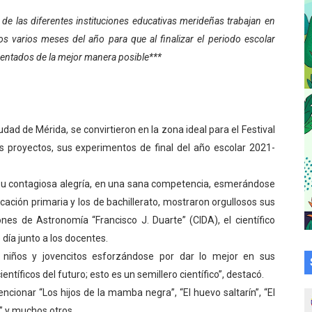
cional 2026 en el estado Mérida
de las diferentes instituciones educativas merideñas trabajan en
s varios meses del año para que al finalizar el periodo escolar
an vacacional Aventuras en Vacaciones
entados de la mejor manera posible***
Plan Agosto Escuelas Abiertas 2026
talecen la integración comunitaria en Campo Elías
udad de Mérida, se convirtieron en la zona ideal para el Festival
ó en el Primer Festival de Atletismo en homenaje a Giovann
 proyectos, sus experimentos de final del año escolar 2021-
su graduación en el Complejo Educativo Aristóbulo Istúriz
e su contagiosa alegría, en una sana competencia, esmerándose
cación primaria y los de bachillerato, mostraron orgullosos sus
tención a casas de abrigo en Mérida
ones de Astronomía “Francisco J. Duarte” (CIDA), el científico
e Lora avanzan hacia el empoderamiento y la autogestió
día junto a los docentes.
 niños y jovencitos esforzándose por dar lo mejor en sus
omunitario Venezuela Renace 2026 en la Don Perucho
ntíficos del futuro; esto es un semillero científico”, destacó.
cionar “Los hijos de la mamba negra”, “El huevo saltarín”, “El
Renace 2026 arrancó con alegría en Lagunillas
” y muchos otros.