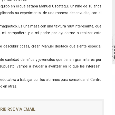
l equipo en el que estaba Manuel Uzcátegui, un niño de 10 años
va sonrisas y prevención a Torondoy
xplicando su experimento, de una manera desenvuelta, con el
e conocimientos con Encuentro de Formadores Comunales 
 magnético. Es una masa con una textura muy interesante, que
 Deportivo lanza Plan Agosto Escuelas Abiertas 2026
a mi compañero y a mi padre por ayudarme a realizar este
 Parque Recreacional Tilingo del Niño y la Niña Azulitense
ite descubrir cosas, crear. Manuel destacó que siente especial
para aspirantes al curso de Emergencia Prehospitalaria
e cantidad de niños y jovencitos que tienen gran interés por
r supuesto, vamos a ayudar a avanzar en lo que les interesa”,
educativa a trabajar con los alumnos para consolidar el Centro
o en otras.
RIBIRSE VIA EMAIL