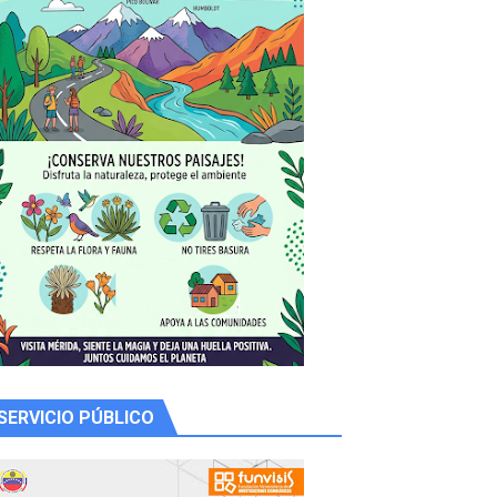
y Valero
n
SERVICIO PÚBLICO