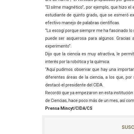
“El silme magnético”, por ejemplo, que hizo e
Venezuela Renace 2026 lle
estudiante de quinto grado, que se esmeró e
Mérida impulsa el mapa d
efectivo manejo de palabras científicas.
“Lo escogí porque siempre me ha fascinado lo
Complejo Educativo Talento
puede ser asquerosa para algunos. Gracias 
experimento”.
Arnaldo Sánchez reinaugura
Dijo que la ciencia es muy atractiva, le perm
Corposalud inició talleres 
interés por la robótica y la química.
“Aquí pudimos observar que hay una important
diferentes áreas de la ciencia, a los que, po
destacó el presidente del CIDA.
Recordó que ya empezaron en esta institución 
de Ciencias, hace poco más de un mes, así com
Prensa Mincyt/CIDA/CS
SUSC