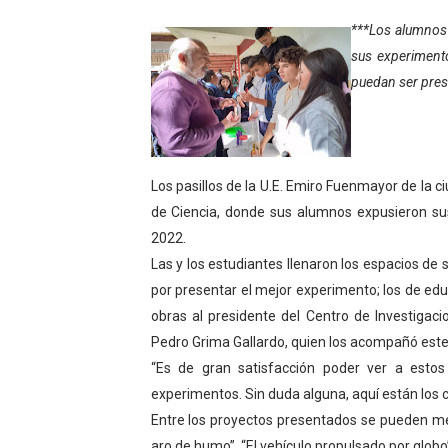
Inicia el Plan Cultura Vaca
***Los alumnos 
sus experimento
Ibime inició tradicional pl
puedan ser pres
Merideños disfrutarán del 
Recreación y formación for
Los pasillos de la U.E. Emiro Fuenmayor de la ci
Club "Rápidos de Zea" brill
de Ciencia, donde sus alumnos expusieron sus
2022.
84 estudiantes celebraron 
Las y los estudiantes llenaron los espacios d
por presentar el mejor experimento; los de edu
Cmdnna lleva esperanza y a
obras al presidente del Centro de Investigaci
Comunas de Obispo Ramos d
Pedro Grima Gallardo, quien los acompañó este 
“Es de gran satisfacción poder ver a estos
Arrancó Plan Vacacional C
experimentos. Sin duda alguna, aquí están los cie
Entre los proyectos presentados se pueden men
Plan Vacacional Venezuela 
aro de humo”, “El vehículo propulsado por globo