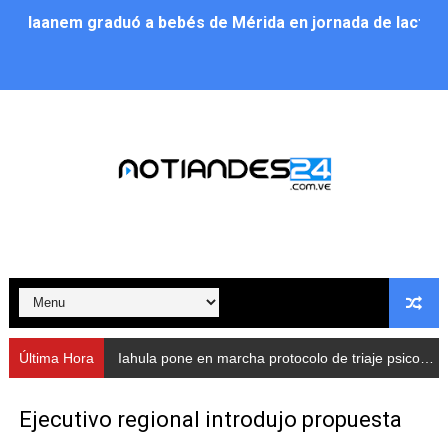
Iaanem graduó a bebés de Mérida en jornada de lactan
Iahula pone en marcha protocolo de triaje psicosocial 
Arranca en Rivas Dávila el Plan de Renovación de Voce
Alcalde Nelson Álvarez llevó jornada recreativa a la pa
CorpoMérida continúa con ciclos de formación
Fundacite culmina primera etapa de su Plan Vacacional
Nevado Gas optimiza servicio residencial en la Urbani
Balance semestral impulsa inclusión y atención a pers
Última Hora
Iahula pone en marcha protocolo de triaje psicosocial para atender a rescatistas
Plan Vacacional Comunitario “Ríe 2026” recorre las pa
Ejecutivo regional introdujo propuesta
Alcaldía del Municipio Libertador realizó una jornada s