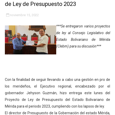
de Ley de Presupuesto 2023
Fundacite Mérida dicta taller gratuito de electrónica b
noviembre 15, 2022
INN-Mérida celebró el Lacto grado para promover el ini
***Se entregaron varios proyectos
Impulsan plan estratégico de seguridad ciudadana 2027
de ley al Consejo Legislativo del
Estado Bolivariano de Mérida
Mérida impulsa desarrollo económico con taller de ma
(Clebm) para su discusión***
Fomficc consolida alianzas e impulsa la economía com
Niños de Estudiantes de Mérida sembraron 110 árboles
Corposalud y Secretaría Social fortalecen la atención e
Con la finalidad de seguir llevando a cabo una gestión en pro de
los merideños, el Ejecutivo regional, encabezado por el
Inicia el plan vacacional Venezuela Renace en el sector
gobernador Jehyson Guzmán, hizo entrega este lunes del
Entregan planta eléctrica para fortalecer la atención sa
Proyecto de Ley de Presupuesto del Estado Bolivariano de
Mérida para el periodo 2023, cumpliendo con los lapsos de ley.
Expertos inspeccionan espacios del OAN para la instal
El director de Presupuesto de la Gobernación del estado Mérida,