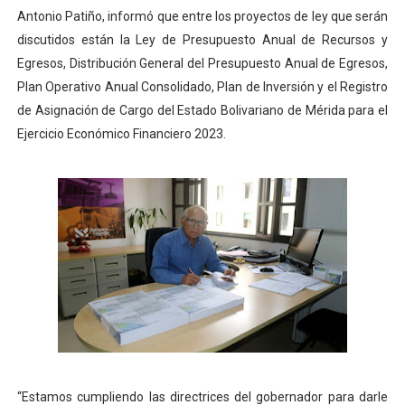
Antonio Patiño, informó que entre los proyectos de ley que serán
Dictan MasterClass en el marco del Encuentro LAGO Ve
discutidos están la Ley de Presupuesto Anual de Recursos y
Campo Elías avanza con plan de asfaltado
Egresos, Distribución General del Presupuesto Anual de Egresos,
Plan Operativo Anual Consolidado, Plan de Inversión y el Registro
Encuentro estadal fortalece la coordinación de polític
de Asignación de Cargo del Estado Bolivariano de Mérida para el
Ejercicio Económico Financiero 2023.
Gobernador Arnaldo Sánchez apadrina a más de 993 nu
Plan Quirúrgico Regional llega a Pueblo Llano con la ac
“Estamos cumpliendo las directrices del gobernador para darle