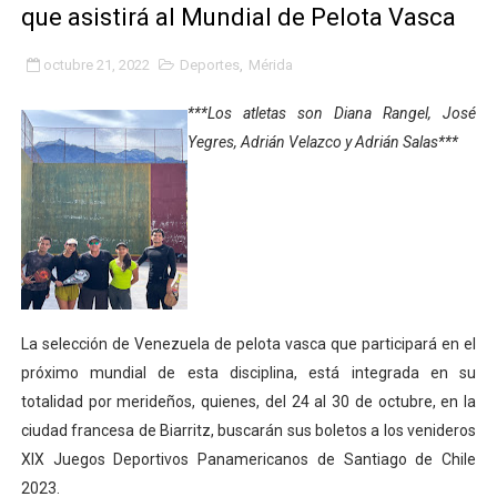
que asistirá al Mundial de Pelota Vasca
Fundacite Mérida dicta taller gratuito de electrónica b
octubre 21, 2022
Deportes
,
Mérida
INN-Mérida celebró el Lacto grado para promover el ini
***Los atletas son Diana Rangel, José
Impulsan plan estratégico de seguridad ciudadana 2027
Yegres, Adrián Velazco y Adrián Salas***
Mérida impulsa desarrollo económico con taller de ma
Fomficc consolida alianzas e impulsa la economía com
Niños de Estudiantes de Mérida sembraron 110 árboles
Corposalud y Secretaría Social fortalecen la atención e
La selección de Venezuela de pelota vasca que participará en el
próximo mundial de esta disciplina, está integrada en su
Inicia el plan vacacional Venezuela Renace en el sector
totalidad por merideños, quienes, del 24 al 30 de octubre, en la
Entregan planta eléctrica para fortalecer la atención sa
ciudad francesa de Biarritz, buscarán sus boletos a los venideros
XIX Juegos Deportivos Panamericanos de Santiago de Chile
Expertos inspeccionan espacios del OAN para la instal
2023.