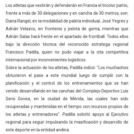
Los atletas que vestirán y defenderán en Francia el tricolor patrio,
Dictan MasterClass en el marco del Encuentro LAGO Ve
frente a más de 30 delegaciones y en cancha de 30 metros, son:
Campo Elías avanza con plan de asfaltado
Diana Rangel, en la modalidad de paleta individual; José Yegres y
Adrián Velazco, en frontenis y pelota de goma, mientras que
Encuentro estadal fortalece la coordinación de polític
Adrián Salas hará frente en el apartado de frontball. Todos ellos
bajo la dirección técnica del reconocido estratega regional
Gobernador Arnaldo Sánchez apadrina a más de 993 nu
Francisco Padilla, quien no pudo viajar a la cita competitiva
internacional por inconvenientes logísticos.
Plan Quirúrgico Regional llega a Pueblo Llano con la ac
Sobre la actuación de los atletas, Padilla indicó: "Los muchachos
obtuvieron el pase a este mundial luego de cumplir con la
planificación y el control de los entrenamientos que se han
venido desarrollando en las canchas del Complejo Deportivo Luis
Gersi Govea, en la ciudad de Mérida, las cuales han sido
recuperadas y mantenidas en el tiempo con recursos propios de
los atletas y entrenadores". Padilla solicitó apoyo al Ejecutivo
regional para seguir impulsando la masificación y desarrollo de
este deporte en la entidad andina.