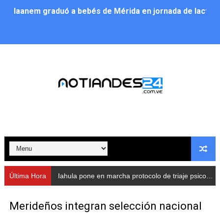
Iaanem graduó a bebés de Mérida en jornada de lactan
Iahula pone en marcha protocolo de triaje psicosocial 
Arranca en Rivas Dávila el Plan de Renovación de Voce
Alcalde Nelson Álvarez llevó jornada recreativa a la pa
CorpoMérida continúa con ciclos de formación
Fundacite culmina primera etapa de su Plan Vacacional
Nevado Gas optimiza servicio residencial en la Urbani
Balance semestral impulsa inclusión y atención a pers
Última Hora
Iahula pone en marcha protocolo de triaje psicosocial para atender a rescatistas
Plan Vacacional Comunitario “Ríe 2026” recorre las pa
Merideños integran selección nacional
Alcaldía del Municipio Libertador realizó una jornada s