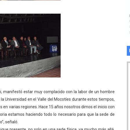
cci, manifestó estar muy complacido con la labor de un hombre
 la Universidad en el Valle del Mocotíes durante estos tiempos,
es en varias regiones. Hace 15 años nosotros dimos el inicio con
ria estamos haciendo todo lo necesario para que la sede de
”, señaló.
sigue presente, no solo en una sede física, va mucho más allá,