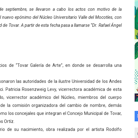
a en la transformación del hospital Sor Juana Inés
de septiembre, se llevaron a cabo los actos con motivo de la
el nuevo epónimo del Núcleo Universitario Valle del Mocotíes, con
 sobre gaita de tambora con Fundecem
d de Tovar. A partir de esta fecha pasa a llamarse “Dr. Rafael Ángel
tra sus avances en visita del Consejo Legislativo
ción celebra Semana Internacional de la Lactancia Materna
alece el desarrollo productivo en Rangel
cios de “Tovar Galería de Arte”, en donde se desarrolla una
para aspirantes al curso de Emergencia Prehospitalaria
onaron las autoridades de la ilustre Universidad de los Andes
i. Patricia Rosenzweig Levy, vicerrectora académica de esta
émica de médicos en proceso de ruralidad
o, vicerrector académico del Núcleo, miembros del cuerpo
 comunal en El Vigía con microcréditos a emprendedores y
es de la comisión organizadora del cambio de nombre, demás
omo los concejales que integran el Concejo Municipal de Tovar,
 de bacheo en el sector La Montañita
s Ortíz.
io de su nacimiento, obra realizada por el artista Rodolfo
l taller vacacional de origami