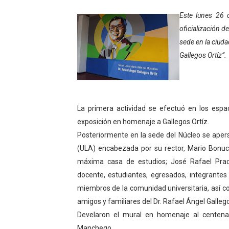
Gobierno bolivariano avanz
Este lunes 26 
oficialización d
Niños merideños aprenden
sede en la ciuda
Gallegos Ortíz”.
Hospital universitario mues
Instituto Nacional de Nutri
Gobernación de Mérida fort
La primera actividad se efectuó en los espa
exposición en homenaje a Gallegos Ortíz.
Corposalud inició talleres 
Posteriormente en la sede del Núcleo se apers
(ULA) encabezada por su rector, Mario Bonucc
Fortalecen formación acad
máxima casa de estudios; José Rafael Prad
Fortaleciendo la economía
docente, estudiantes, egresados, integrant
miembros de la comunidad universitaria, así c
Campo Elías consolida plan
amigos y familiares del Dr. Rafael Ángel Gallego
Develaron el mural en homenaje al centenar
Fundecem inició con éxito e
Manchego.