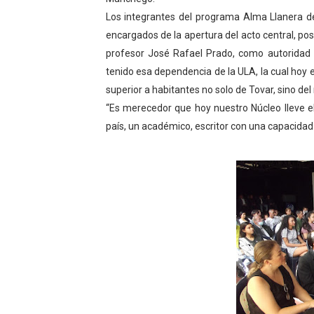
Los integrantes del programa Alma Llanera de 
El Lactario del Iahula cele
encargados de la apertura del acto central, po
Plan Vacacional "Venezuela 
profesor José Rafael Prado, como autoridad 
tenido esa dependencia de la ULA, la cual hoy
Iniciación al yoga reúne a
superior a habitantes no solo de Tovar, sino del 
“Es merecedor que hoy nuestro Núcleo lleve 
Mincomunas impulsa el auto
país, un académico, escritor con una capacida
Expertos inspeccionan espa