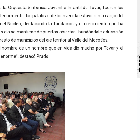
la Orquesta Sinfónica Juvenil e Infantil de Tovar, fueron los
bra la Semana Mundial de la Lactancia Materna
steriormente, las palabras de bienvenida estuvieron a cargo del
Ríe 2026" brinda recreación y cultura a niños del municipio
del Núcleo, destacando la fundación y el crecimiento que ha
 en día se mantiene de puertas abiertas, brindándole educación
 diversos clubes deportivos de Zea en una enriquecedora jo
resto de municipios del eje territorial Valle del Mocotíes.
el nombre de un hombre que en vida dio mucho por Tovar y el
gobierno en Mérida con plan de actualización y atención ter
d enorme”, destacó Prado.
cios del OAN para la instalación del detector Cherenkov d