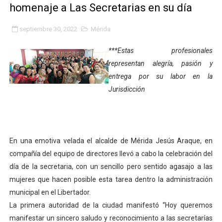
homenaje a Las Secretarias en su día
Fundacite Mérida dicta taller gratuito de electrónica b
septiembre 30, 2022
Mérida
INN-Mérida celebró el Lacto grado para promover el ini
***Estas profesionales
Impulsan plan estratégico de seguridad ciudadana 2027
representan alegría, pasión y
entrega por su labor en la
Mérida impulsa desarrollo económico con taller de ma
Jurisdicción
Fomficc consolida alianzas e impulsa la economía com
Niños de Estudiantes de Mérida sembraron 110 árboles
En una emotiva velada el alcalde de Mérida Jesús Araque, en
Corposalud y Secretaría Social fortalecen la atención e
compañía del equipo de directores llevó a cabo la celebración del
día de la secretaria, con un sencillo pero sentido agasajo a las
Inicia el plan vacacional Venezuela Renace en el sector
mujeres que hacen posible esta tarea dentro la administración
Entregan planta eléctrica para fortalecer la atención sa
municipal en el Libertador.
La primera autoridad de la ciudad manifestó “Hoy queremos
Expertos inspeccionan espacios del OAN para la instal
manifestar un sincero saludo y reconocimiento a las secretarías