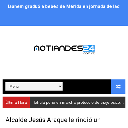
Iaanem graduó a bebés de Mérida en jornada de lactan
Iahula pone en marcha protocolo de triaje psicosocial 
Arranca en Rivas Dávila el Plan de Renovación de Voce
Alcalde Nelson Álvarez llevó jornada recreativa a la pa
CorpoMérida continúa con ciclos de formación
Fundacite culmina primera etapa de su Plan Vacacional
Nevado Gas optimiza servicio residencial en la Urbani
Balance semestral impulsa inclusión y atención a pers
Última Hora
Iahula pone en marcha protocolo de triaje psicosocial para atender a rescatistas
Plan Vacacional Comunitario “Ríe 2026” recorre las pa
Alcalde Jesús Araque le rindió un
Alcaldía del Municipio Libertador realizó una jornada s