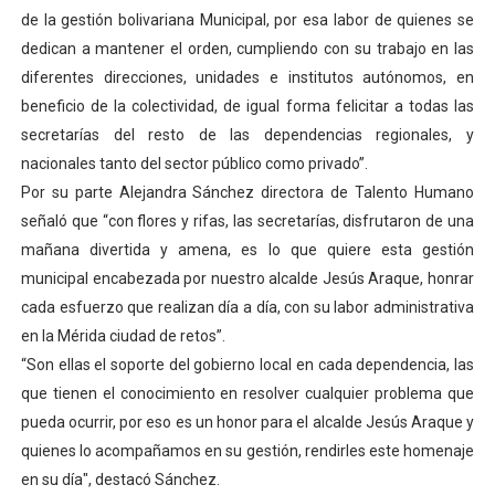
de la gestión bolivariana Municipal, por esa labor de quienes se
Dictan MasterClass en el marco del Encuentro LAGO Ve
dedican a mantener el orden, cumpliendo con su trabajo en las
Campo Elías avanza con plan de asfaltado
diferentes direcciones, unidades e institutos autónomos, en
beneficio de la colectividad, de igual forma felicitar a todas las
Encuentro estadal fortalece la coordinación de polític
secretarías del resto de las dependencias regionales, y
nacionales tanto del sector público como privado”.
Gobernador Arnaldo Sánchez apadrina a más de 993 nu
Por su parte Alejandra Sánchez directora de Talento Humano
señaló que “con flores y rifas, las secretarías, disfrutaron de una
Plan Quirúrgico Regional llega a Pueblo Llano con la ac
mañana divertida y amena, es lo que quiere esta gestión
municipal encabezada por nuestro alcalde Jesús Araque, honrar
cada esfuerzo que realizan día a día, con su labor administrativa
en la Mérida ciudad de retos”.
“Son ellas el soporte del gobierno local en cada dependencia, las
que tienen el conocimiento en resolver cualquier problema que
pueda ocurrir, por eso es un honor para el alcalde Jesús Araque y
quienes lo acompañamos en su gestión, rendirles este homenaje
en su día", destacó Sánchez.