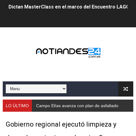
Dictan MasterClass en el marco del Encuentro LAGO Ve
Campo Elías avanza con plan de asfaltado
Encuentro estadal fortalece la coordinación de polític
Gobernador Arnaldo Sánchez apadrina a más de 993 nu
Venezuela instala su primer detector de astropartícula
Consolidan planificación técnica en el Complejo Educat
Mérida fortalece su reserva deportiva de cara a comp
Gobernación de Mérida instalará mesa de trabajo con 
LO ÚLTIMO
Campo Elías avanza con plan de asfaltado
Niños merideños potencian su talento en plan vacaciona
Gobierno regional ejecutó limpieza y
Fundecem ofrece taller de bordado en punto de cruz