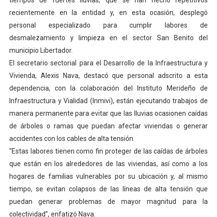
tiempos de fuertes lluvias, que se han hecho repetitivos
El Lactario del Iahula celebra la Semana Mundial de la 
recientemente en la entidad y, en esta ocasión, desplegó
personal especializado para cumplir labores de
Plan Vacacional "Venezuela Ríe 2026" brinda recreación 
desmalezamiento y limpieza en el sector San Benito del
municipio Libertador.
Iniciación al yoga reúne a diversos clubes deportivos 
El secretario sectorial para el Desarrollo de la Infraestructura y
Vivienda, Alexis Nava, destacó que personal adscrito a esta
Mincomunas impulsa el autogobierno en Mérida con plan 
dependencia, con la colaboración del Instituto Merideño de
Expertos inspeccionan espacios del OAN para la instal
Infraestructura y Vialidad (Inmivi), están ejecutando trabajos de
manera permanente para evitar que las lluvias ocasionen caídas
de árboles o ramas que puedan afectar viviendas o generar
accidentes con los cables de alta tensión.
“Estas labores tienen como fin proteger de las caídas de árboles
que están en los alrededores de las viviendas, así como a los
hogares de familias vulnerables por su ubicación y, al mismo
tiempo, se evitan colapsos de las líneas de alta tensión que
puedan generar problemas de mayor magnitud para la
colectividad”, enfatizó Nava.