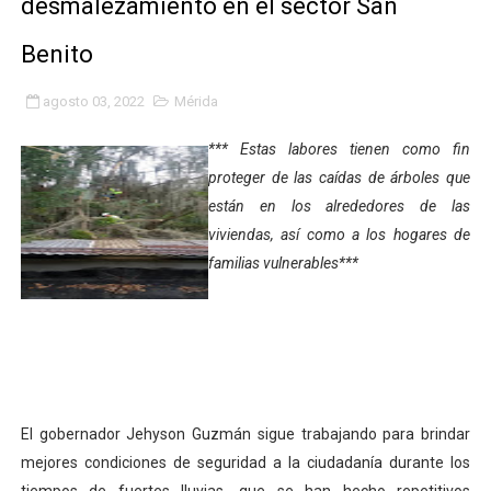
desmalezamiento en el sector San
Gobierno bolivariano avanza en la transformación del h
Benito
Niños merideños aprenden sobre gaita de tambora co
agosto 03, 2022
Mérida
Hospital universitario muestra sus avances en visita de
*** Estas labores tienen como fin
Instituto Nacional de Nutrición celebra Semana Interna
proteger de las caídas de árboles que
están en los alrededores de las
Gobernación de Mérida fortalece el desarrollo product
viviendas, así como a los hogares de
familias vulnerables***
Corposalud inició talleres para aspirantes al curso de
Fortalecen formación académica de médicos en proces
Fortaleciendo la economía comunal en El Vigía con mi
Campo Elías consolida plan de bacheo en el sector La 
El gobernador Jehyson Guzmán sigue trabajando para brindar
mejores condiciones de seguridad a la ciudadanía durante los
Fundecem inició con éxito el taller vacacional de origa