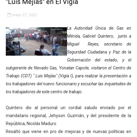
"Luis Mejías" en El Vigía
Gobierno bolivariano avanza en la transformación del h
mayo 27, 2022
Niños merideños aprenden sobre gaita de tambora co
La Autoridad Única de Gas en
Hospital universitario muestra sus avances en visita de
Mérida, Gabriel Quintero, junto a
Miguel Reyes, secretario de
Instituto Nacional de Nutrición celebra Semana Interna
Seguridad Ciudadana y Paz de la
Gobernación del estado, y el
Gobernación de Mérida fortalece el desarrollo product
subgerente de Nevado Gas, Yonatan Capote, visitaron el Centro de
Corposalud inició talleres para aspirantes al curso de
Trabajo (CDT) " Luis Mejías" (Vigía I), para realizar la presentación a
los trabajadores del nuevo funcionario y escuchar las inquietudes de
Fortalecen formación académica de médicos en proces
los trabajadores de este centro de trabajo.
Fortaleciendo la economía comunal en El Vigía con mi
Quintero dio al personal un cordial saludo enviado por el
mandatario regional, Jehyson Guzmán, y del presidente de la
Campo Elías consolida plan de bacheo en el sector La 
República, Nicolás Maduro.
Fundecem inició con éxito el taller vacacional de origa
Resaltó que viene en pro de mejoras y de nuevas políticas en