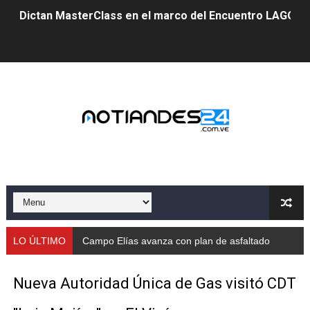
Dictan MasterClass en el marco del Encuentro LAGO Ve
Campo Elías avanza con plan de asfaltado
Encuentro estadal fortalece la coordinación de polític
Gobernador Arnaldo Sánchez apadrina a más de 993 nu
Venezuela instala su primer detector de astropartícula
Consolidan planificación técnica en el Complejo Educat
Mérida fortalece su reserva deportiva de cara a comp
Gobernación de Mérida instalará mesa de trabajo con 
LO ÚLTIMO
Campo Elías avanza con plan de asfaltado
Niños merideños potencian su talento en plan vacaciona
Nueva Autoridad Única de Gas visitó CDT
Fundecem ofrece taller de bordado en punto de cruz