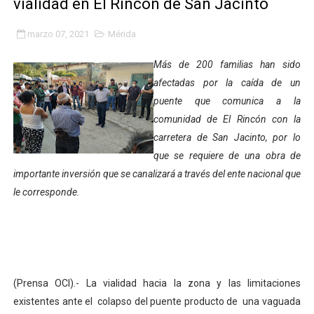
vialidad en El Rincón de San Jacinto
Gobierno bolivariano avanza en la transformación del h
marzo 07, 2021
Mérida
Niños merideños aprenden sobre gaita de tambora co
Más de 200 familias han sido
Hospital universitario muestra sus avances en visita de
afectadas por la caída de un
puente que comunica a la
Instituto Nacional de Nutrición celebra Semana Interna
comunidad de El Rincón con la
carretera de San Jacinto, por lo
Gobernación de Mérida fortalece el desarrollo product
que se requiere de una obra de
Corposalud inició talleres para aspirantes al curso de
importante inversión que se canalizará a través del ente nacional que
le corresponde.
Fortalecen formación académica de médicos en proces
Fortaleciendo la economía comunal en El Vigía con mi
Campo Elías consolida plan de bacheo en el sector La 
(Prensa OCI).- La vialidad hacia la zona y las limitaciones
Fundecem inició con éxito el taller vacacional de origa
existentes ante el colapso del puente producto de una vaguada