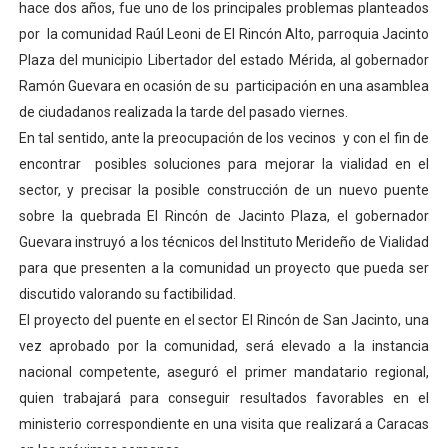
hace dos años, fue uno de los principales problemas planteados
El Lactario del Iahula celebra la Semana Mundial de la 
por la comunidad Raúl Leoni de El Rincón Alto, parroquia Jacinto
Plaza del municipio Libertador del estado Mérida, al gobernador
Plan Vacacional "Venezuela Ríe 2026" brinda recreación 
Ramón Guevara en ocasión de su participación en una asamblea
de ciudadanos realizada la tarde del pasado viernes.
Iniciación al yoga reúne a diversos clubes deportivos 
En tal sentido, ante la preocupación de los vecinos y con el fin de
Mincomunas impulsa el autogobierno en Mérida con plan 
encontrar posibles soluciones para mejorar la vialidad en el
sector, y precisar la posible construcción de un nuevo puente
Expertos inspeccionan espacios del OAN para la instal
sobre la quebrada El Rincón de Jacinto Plaza, el gobernador
Guevara instruyó a los técnicos del Instituto Merideño de Vialidad
para que presenten a la comunidad un proyecto que pueda ser
discutido valorando su factibilidad.
El proyecto del puente en el sector El Rincón de San Jacinto, una
vez aprobado por la comunidad, será elevado a la instancia
nacional competente, aseguró el primer mandatario regional,
quien trabajará para conseguir resultados favorables en el
ministerio correspondiente en una visita que realizará a Caracas