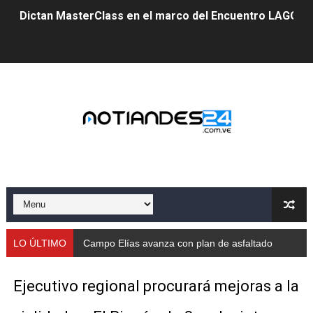
Dictan MasterClass en el marco del Encuentro LAGO Ve
Campo Elías avanza con plan de asfaltado
Encuentro estadal fortalece la coordinación de polític
Gobernador Arnaldo Sánchez apadrina a más de 993 nu
Venezuela instala su primer detector de astropartícula
Consolidan planificación técnica en el Complejo Educat
Mérida fortalece su reserva deportiva de cara a comp
Gobernación de Mérida instalará mesa de trabajo con 
LO ÚLTIMO
Campo Elías avanza con plan de asfaltado
Niños merideños potencian su talento en plan vacaciona
Ejecutivo regional procurará mejoras a la
Fundecem ofrece taller de bordado en punto de cruz