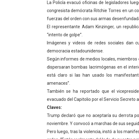
La Policía evacuó oficinas de legisladores lue
Dictan MasterClass en el 
congresista demócrata Ritchie Torres en un c
fuerzas del orden con sus armas desenfundadas
Campo Elías avanza con pla
El representante Adam Kinzinger, un republica
“intento de golpe”.
Encuentro estadal fortalece
Imágenes y videos de redes sociales dan cue
Gobernador Arnaldo Sánche
democracia estadounidense.
Según informes de medios locales, miembros 
Plan Quirúrgico Regional ll
dispersaran bombas lacrimógenas en el interi
está claro si las han usado los manifesta
amenaces”.
También se ha reportado que el vicepreside
evacuado del Capitolio por el Servicio Secreto 
Claves:
Trump declaró que no aceptaría su derrota po
noviembre. Y convocó a marchas de sus seguido
Pero luego, tras la violencia, instó a los manife