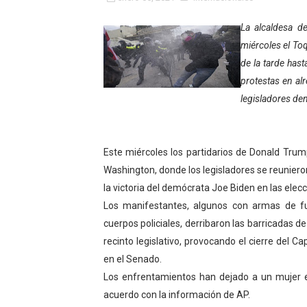
Fundacite Mérida dicta tall
La alcaldesa de
miércoles el To
INN-Mérida celebró el Lacto
de la tarde hast
Impulsan plan estratégico 
protestas en alr
legisladores den
Mérida impulsa desarrollo 
Fomficc consolida alianzas
Este miércoles los partidarios de Donald Trum
Niños de Estudiantes de M
Washington, donde los legisladores se reunieron
la victoria del demócrata Joe Biden en las elec
Corposalud y Secretaría Soc
Los manifestantes, algunos con armas de fu
cuerpos policiales, derribaron las barricadas de 
Inicia el plan vacacional V
recinto legislativo, provocando el cierre del Ca
en el Senado.
Entregan planta eléctrica pa
Los enfrentamientos han dejado a un mujer e
Expertos inspeccionan espa
acuerdo con la información de AP.