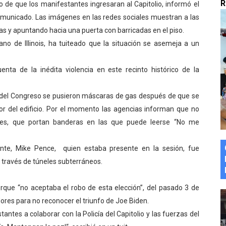
R
go de que los manifestantes ingresaran al Capitolio, informó el
marco del Encuentro LAGO Venezuela, edición Mérida
omunicado. Las imágenes en las redes sociales muestran a las
 y apuntando hacia una puerta con barricadas en el piso.
n de asfaltado
no de Illinois, ha tuiteado que la situación se asemeja a un
 la coordinación de políticas sociales en Mérida
nta de la inédita violencia en este recinto histórico de la
z apadrina a más de 993 nuevos bachilleres de Mérida
del Congreso se pusieron máscaras de gas después de que se
ega a Pueblo Llano con la activación de dos quirófanos
or del edificio. Por el momento las agencias informan que no
ntes, que portan banderas en las que puede leerse “No me
nte, Mike Pence, quien estaba presente en la sesión, fue
a través de túneles subterráneos.
rque “no aceptaba el robo de esta elección”, del pasado 3 de
res para no reconocer el triunfo de Joe Biden.
stantes a colaborar con la Policía del Capitolio y las fuerzas del