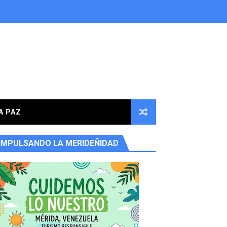
A PAZ
IMPULSANDO LA MERIDEÑIDAD
ores en la parroquia Osuna Rodríguez