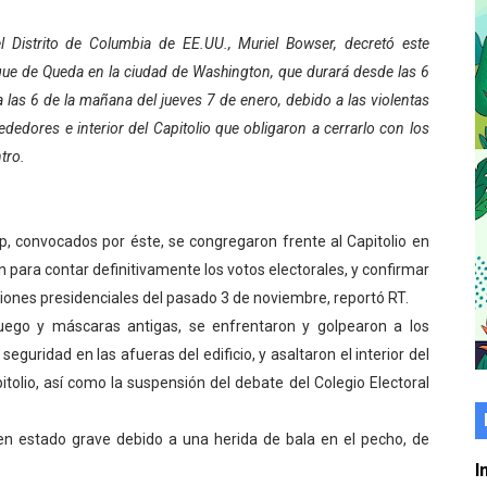
er gratuito de electrónica básica para jóvenes
l Distrito de Columbia de EE.UU., Muriel Bowser, decretó este
que de Queda en la ciudad de Washington, que durará desde las 6
 grado para promover el inicio de una vida saludable
a las 6 de la mañana del jueves 7 de enero, debido a las violentas
de seguridad ciudadana 2027-2029 en los 23 municipios
ededores e interior del Capitolio que obligaron a cerrarlo con los
tro.
económico con taller de marcas y patentes
 e impulsa la economía comunal en Mérida
p, convocados por éste, se congregaron frente al Capitolio en
érida sembraron 110 árboles en su sede
 para contar definitivamente los votos electorales, y confirmar
ciones presidenciales del pasado 3 de noviembre, reportó RT.
ial fortalecen la atención en los municipios
ego y máscaras antigas, se enfrentaron y golpearon a los
seguridad en las afueras del edificio, y asaltaron el interior del
enezuela Renace en el sector El Alcázar
pitolio, así como la suspensión del debate del Colegio Electoral
ra fortalecer la atención sanitaria en Ejido
n estado grave debido a una herida de bala en el pecho, de
cios del OAN para la instalación del detector Cherenkov d
I