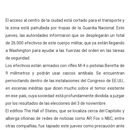
El Lactario del Iahula celebra la Semana Mundial de la 
Plan Vacacional "Venezuela Ríe 2026" brinda recreación 
El acceso al centro de la ciudad está cortado para el transporte y
la zona está patrullada por tropas de la Guardia Nacional. Este
Iniciación al yoga reúne a diversos clubes deportivos 
jueves, las autoridades informaron que se desplegarán un total
de 26.000 efectivos de este cuerpo militar, que ya están llegando
Mincomunas impulsa el autogobierno en Mérida con plan 
a Washington para ayudar a las fuerzas del orden en las tareas
de seguridad.
Expertos inspeccionan espacios del OAN para la instal
Los efectivos están armados con rifles M-4 o pistolas Beretta de
9 milímetros y podrán usar cascos antibala. Se encuentran
pernoctando dentro de las instalaciones del Congreso de EE.UU.,
en escenas inéditas que dicen mucho sobre el temor existente
en ese país, cuya sociedad está profundamente dividida a juzgar
por los resultados de las elecciones del 3 de noviembre.
El edificio The Hall of States, que se localiza cerca del Capitolio y
alberga oficinas de redes de noticias como AP, Fox o NBC, entre
otras compañías, fue tapiado este jueves como precaución ante