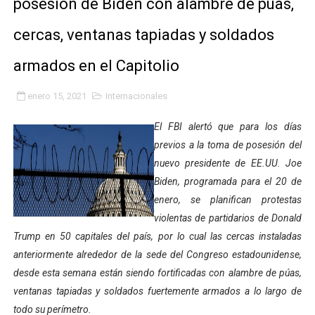
posesión de Biden con alambre de púas,
Gobierno bolivariano avanza en la transformación del h
cercas, ventanas tapiadas y soldados
Niños merideños aprenden sobre gaita de tambora co
armados en el Capitolio
Hospital universitario muestra sus avances en visita de
enero 15, 2021
Internacionales
Instituto Nacional de Nutrición celebra Semana Interna
El FBI alertó que para los días
Gobernación de Mérida fortalece el desarrollo product
previos a la toma de posesión del
nuevo presidente de EE.UU. Joe
Corposalud inició talleres para aspirantes al curso de
Biden, programada para el 20 de
enero, se planifican protestas
Fortalecen formación académica de médicos en proces
violentas de partidarios de Donald
Trump en 50 capitales del país, por lo cual las cercas instaladas
Fortaleciendo la economía comunal en El Vigía con mi
anteriormente alrededor de la sede del Congreso estadounidense,
Campo Elías consolida plan de bacheo en el sector La 
desde esta semana están siendo fortificadas con alambre de púas,
ventanas tapiadas y soldados fuertemente armados a lo largo de
Fundecem inició con éxito el taller vacacional de origa
todo su perímetro.