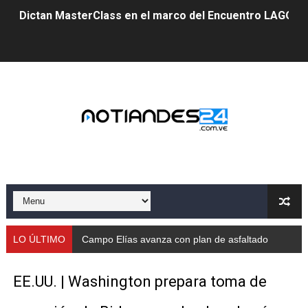
Dictan MasterClass en el marco del Encuentro LAGO Ve
Campo Elías avanza con plan de asfaltado
Encuentro estadal fortalece la coordinación de polític
Gobernador Arnaldo Sánchez apadrina a más de 993 nu
Venezuela instala su primer detector de astropartícula
Consolidan planificación técnica en el Complejo Educat
Mérida fortalece su reserva deportiva de cara a comp
Gobernación de Mérida instalará mesa de trabajo con 
LO ÚLTIMO
Campo Elías avanza con plan de asfaltado
Niños merideños potencian su talento en plan vacaciona
EE.UU. | Washington prepara toma de
Fundecem ofrece taller de bordado en punto de cruz