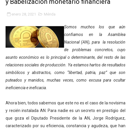
y Babelización monetario financiera
Entregan planta eléctrica para fortalecer la atención sa
enero 28, 2021
Mérida
Expertos inspeccionan espacios del OAN para la instal
Somos muchos los que aún
Dictan MasterClass en el marco del Encuentro LAGO Ve
confiamos en la Asamblea
Nacional (AN), para la resolución
Campo Elías avanza con plan de asfaltado
de problemas concretos, cuyo
asunto económico es lo principal o determinante, del resto de las
Encuentro estadal fortalece la coordinación de polític
relaciones sociales de producción. Ya estamos hartos de resultados
Gobernador Arnaldo Sánchez apadrina a más de 993 nu
simbólicos y abstractos, como “libertad, patria, paz” que son
puteados y manidos, muchas veces, como excusa para ocultar
Venezuela instala su primer detector de astropartícula
ineficiencia e ineficacia.
Consolidan planificación técnica en el Complejo Educat
Ahora bien, todos sabemos que este no es el caso de la novísima
y recién instalada AN. Para nadie es un secreto en prestigio del
Mérida fortalece su reserva deportiva de cara a comp
que goza el Diputado Presidente de la AN, Jorge Rodríguez,
Gobernación de Mérida instalará mesa de trabajo con 
caracterizado por su eficiencia, constancia y agudeza, que han