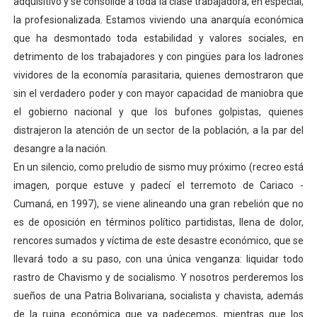
adquisitivo y se consolide a toda la clase trabajadora, en especial,
la profesionalizada. Estamos viviendo una anarquía económica
que ha desmontado toda estabilidad y valores sociales, en
detrimento de los trabajadores y con pingües para los ladrones
vividores de la economía parasitaria, quienes demostraron que
sin el verdadero poder y con mayor capacidad de maniobra que
el gobierno nacional y que los bufones golpistas, quienes
distrajeron la atención de un sector de la población, a la par del
desangre a la nación.
En un silencio, como preludio de sismo muy próximo (recreo está
imagen, porque estuve y padecí el terremoto de Cariaco -
Cumaná, en 1997), se viene alineando una gran rebelión que no
es de oposición en términos político partidistas, llena de dolor,
rencores sumados y víctima de este desastre económico, que se
llevará todo a su paso, con una única venganza: liquidar todo
rastro de Chavismo y de socialismo. Y nosotros perderemos los
sueños de una Patria Bolivariana, socialista y chavista, además
de la ruina económica que ya padecemos, mientras que los