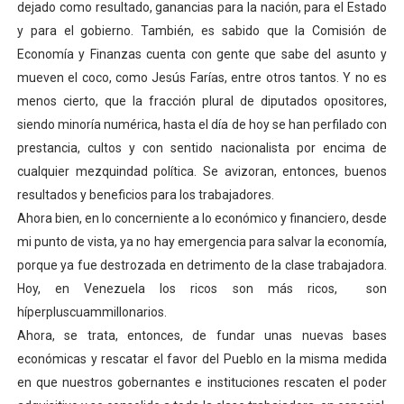
dejado como resultado, ganancias para la nación, para el Estado
Niños merideños potencian su talento en plan vacaciona
y para el gobierno. También, es sabido que la Comisión de
Economía y Finanzas cuenta con gente que sabe del asunto y
Fundecem ofrece taller de bordado en punto de cruz
mueven el coco, como Jesús Farías, entre otros tantos. Y no es
menos cierto, que la fracción plural de diputados opositores,
Gobierno bolivariano avanza en la transformación del h
siendo minoría numérica, hasta el día de hoy se han perfilado con
Niños merideños aprenden sobre gaita de tambora co
prestancia, cultos y con sentido nacionalista por encima de
cualquier mezquindad política. Se avizoran, entonces, buenos
Balance semestral impulsa inclusión y atención a pers
resultados y beneficios para los trabajadores.
Ahora bien, en lo concerniente a lo económico y financiero, desde
mi punto de vista, ya no hay emergencia para salvar la economía,
porque ya fue destrozada en detrimento de la clase trabajadora.
Hoy, en Venezuela los ricos son más ricos, son
híperpluscuammillonarios.
Ahora, se trata, entonces, de fundar unas nuevas bases
económicas y rescatar el favor del Pueblo en la misma medida
en que nuestros gobernantes e instituciones rescaten el poder