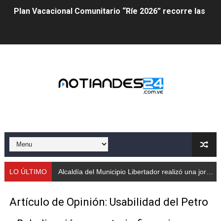
Plan Vacacional Comunitario “Ríe 2026” recorre las pa
Alcaldía del Municipio Libertador realizó una jornada s
Fundacite Mérida dicta taller gratuito de electrónica b
INN-Mérida celebró el Lacto grado para promover el ini
Impulsan plan estratégico de seguridad ciudadana 2027
Mérida impulsa desarrollo económico con taller de ma
Fomficc consolida alianzas e impulsa la economía com
Niños de Estudiantes de Mérida sembraron 110 árboles
LO ÚLTIMO
Alcaldía del Municipio Libertador realizó una jornada social integral para adultos mayor
Corposalud y Secretaría Social fortalecen la atención e
Artículo de Opinión: Usabilidad del Petro
Inicia el plan vacacional Venezuela Renace en el sector