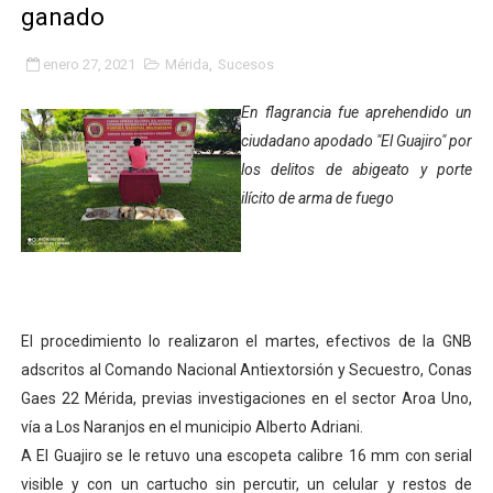
ganado
Plan Quirúrgico Regional llega a Pueblo Llano con la ac
enero 27, 2021
Mérida
,
Sucesos
Iaanem graduó a bebés de Mérida en jornada de lactan
En flagrancia fue aprehendido un
Iahula pone en marcha protocolo de triaje psicosocial 
ciudadano apodado "El Guajiro" por
los delitos de abigeato y porte
Arranca en Rivas Dávila el Plan de Renovación de Voce
ilícito de arma de fuego
Alcalde Nelson Álvarez llevó jornada recreativa a la pa
CorpoMérida continúa con ciclos de formación
Fundacite culmina primera etapa de su Plan Vacacional
El procedimiento lo realizaron el martes, efectivos de la GNB
adscritos al Comando Nacional Antiextorsión y Secuestro, Conas
Nevado Gas optimiza servicio residencial en la Urbani
Gaes 22 Mérida, previas investigaciones en el sector Aroa Uno,
Balance semestral impulsa inclusión y atención a pers
vía a Los Naranjos en el municipio Alberto Adriani.
A El Guajiro se le retuvo una escopeta calibre 16 mm con serial
Plan Vacacional Comunitario “Ríe 2026” recorre las pa
visible y con un cartucho sin percutir, un celular y restos de