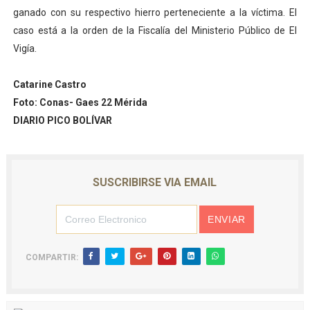
ganado con su respectivo hierro perteneciente a la víctima. El
Alcaldía del Municipio Libertador realizó una jornada s
caso está a la orden de la Fiscalía del Ministerio Público de El
Fundacite Mérida dicta taller gratuito de electrónica b
Vigía.
INN-Mérida celebró el Lacto grado para promover el ini
Catarine Castro
Foto: Conas- Gaes 22 Mérida
Impulsan plan estratégico de seguridad ciudadana 2027
DIARIO PICO BOLÍVAR
Jornada social benefició a 250 familias en Los Guarima
SUSCRIBIRSE VIA EMAIL
COMPARTIR: