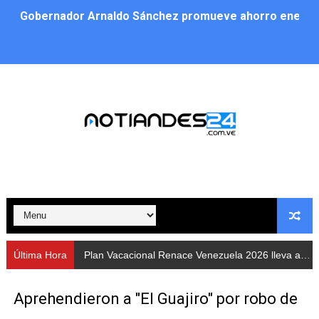
Gobernador Arnaldo Sánchez promueve ahorro energé
Plan Vacacional Renace Venezuela 2026 lleva activida
Plan de alumbrado público sustituye progresivamente m
Cuerpos de Seguridad activaron operativos nocturnos p
​Gobierno Bolivariano avanza en la instalación de nuev
Gobernación de Mérida despliega plan de atención integ
Alcaldía de Libertador impulsa el Plan Ofensiva Comuna
Cidata y el Observatorio Astronómico Nacional de Bras
Última Hora
Plan Vacacional Renace Venezuela 2026 lleva actividades recreativas a Los Guaimaros
Concejo Municipal de Zea celebra distinción de "Muni
Aprehendieron a "El Guajiro" por robo de
CIEPROL-ULA distingue al municipio Zea como "Munici