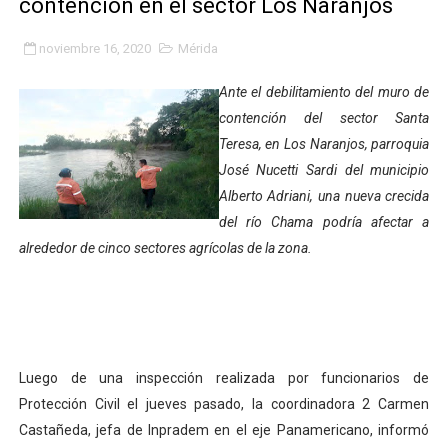
contención en el sector Los Naranjos
Inicia el Plan Cultura Vacacional 2026 en el estado Méri
noviembre 16, 2020
Mérida
Ibime inició tradicional plan vacacional Aventuras en V
Ante el debilitamiento del muro de
Merideños disfrutarán del Plan Agosto Escuelas Abier
contención del sector Santa
Teresa, en Los Naranjos, parroquia
Recreación y formación fortalecen la integración comu
José Nucetti Sardi del municipio
Alberto Adriani, una nueva crecida
Club "Rápidos de Zea" brilló en el Primer Festival de 
del río Chama podría afectar a
84 estudiantes celebraron su graduación en el Complejo
alrededor de cinco sectores agrícolas de la zona.
Cmdnna lleva esperanza y atención a casas de abrigo 
Comunas de Obispo Ramos de Lora avanzan hacia el em
Luego de una inspección realizada por funcionarios de
Arrancó Plan Vacacional Comunitario Venezuela Renac
Protección Civil el jueves pasado, la coordinadora 2 Carmen
Plan Vacacional Venezuela Renace 2026 arrancó con ale
Castañeda, jefa de Inpradem en el eje Panamericano, informó