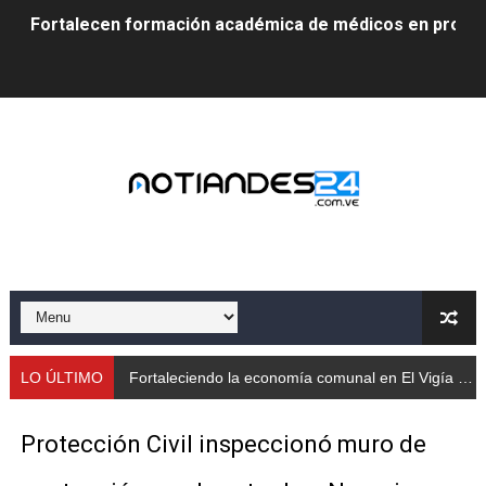
Fortalecen formación académica de médicos en proces
Fortaleciendo la economía comunal en El Vigía con mi
Campo Elías consolida plan de bacheo en el sector La 
Fundecem inició con éxito el taller vacacional de origa
El Lactario del Iahula celebra la Semana Mundial de la 
Plan Vacacional "Venezuela Ríe 2026" brinda recreación 
Iniciación al yoga reúne a diversos clubes deportivos 
Mincomunas impulsa el autogobierno en Mérida con plan 
LO ÚLTIMO
Fortaleciendo la economía comunal en El Vigía con microcréditos a emprendedores y producto
‎Unión cívico militar rindió honores a la Bandera Nacion
Protección Civil inspeccionó muro de
Gobernación de Mérida realizó jornada socialista en Ec