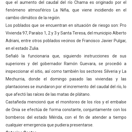
que el aumento del caudal del río Chama es originado por el
Venezuela Renace 2026 lleva sonrisas y prevención a 
fenómeno atmosférico La Niña, que viene incidiendo en el
cambio climático de la región.
Mérida impulsa el mapa de conocimientos con Encuen
Los poblados que se encuentran en situación de riesgo son: Pro
Vivienda 97, Paraíso 1, 2 y 3 y Santa Teresa, del municipio Alberto
Complejo Educativo Talento Deportivo lanza Plan Agos
Adriani, entre otros poblados vecinos de Francisco Javier Pulgar,
Arnaldo Sánchez reinaugura Parque Recreacional Tilingo
en el estado Zulia.
Señaló la funcionaria que, siguiendo instrucciones de sus
Corposalud inició talleres para aspirantes al curso de
superiores y del gobernador Ramón Guevara, se procedió a
inspeccionar el sitio, así como también los sectores Silveria y La
Mechurria, donde el domingo pasado las viviendas y las
plantaciones se inundaron por el incremento del caudal del río, lo
que afectó las raíces de las matas de plátano.
Castañeda mencionó que el monitoreo de los ríos y el embalse
de Onia se efectúa de forma constante, conjuntamente con los
bomberos del estado Mérida, con el fin de atender a tiempo
cualquier emergencia que pudiera presentarse.