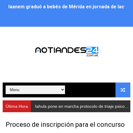
Iaanem graduó a bebés de Mérida en jornada de lactan
Iahula pone en marcha protocolo de triaje psicosocial 
Arranca en Rivas Dávila el Plan de Renovación de Voce
Alcalde Nelson Álvarez llevó jornada recreativa a la pa
CorpoMérida continúa con ciclos de formación
Fundacite culmina primera etapa de su Plan Vacacional
Nevado Gas optimiza servicio residencial en la Urbani
Balance semestral impulsa inclusión y atención a pers
Última Hora
Iahula pone en marcha protocolo de triaje psicosocial para atender a rescatistas
Plan Vacacional Comunitario “Ríe 2026” recorre las pa
Proceso de inscripción para el concurso
Alcaldía del Municipio Libertador realizó una jornada s