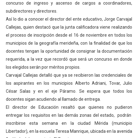
concurso de ingreso y ascenso de cargos a coordinadores,
Dictan MasterClass en el marco del Encuentro LAGO Ve
subdirectores y directores.
Así lo dio a conocer el director del ente educativo, Jorge Carvajal
Campo Elías avanza con plan de asfaltado
Callejas, quien destacó que la junta calificadora viene realizando
el proceso de inscripción desde el 16 de noviembre en todos los
Encuentro estadal fortalece la coordinación de polític
municipios de la geografía merideña, con la finalidad de que los
Gobernador Arnaldo Sánchez apadrina a más de 993 nu
docentes tengan la oportunidad de consignar la documentación
requerida, a la vez que recordó que será un concurso en donde
Plan Quirúrgico Regional llega a Pueblo Llano con la ac
los elegidos serán por méritos propios.
Carvajal Callejas detalló que ya se recibieron las credenciales de
los aspirantes en los municipios Alberto Adriani, Tovar, Julio
César Salas y en el eje Páramo. Se espera que todos los
docentes sigan acudiendo al llamado de entrega.
El director de Educación resaltó que quienes no pudieron
entregar los requisitos en las demás zonas del estado, podrán
inscribirse esta semana en la ciudad Mérida (municipio
Libertador), en la escuela Teresa Manrique, ubicada en la avenida