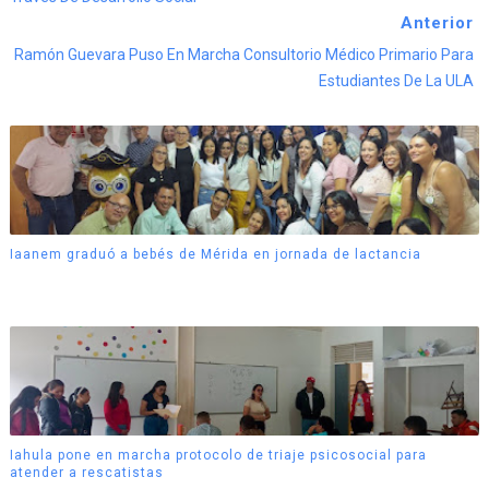
Anterior
Ramón Guevara Puso En Marcha Consultorio Médico Primario Para
Estudiantes De La ULA
Iaanem graduó a bebés de Mérida en jornada de lactancia
Iahula pone en marcha protocolo de triaje psicosocial para
atender a rescatistas