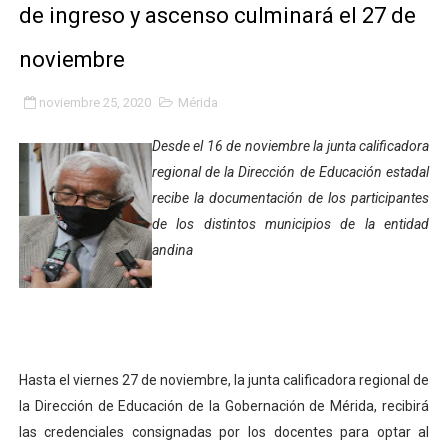
de ingreso y ascenso culminará el 27 de
Fundacite Mérida dicta taller gratuito de electrónica b
noviembre
INN-Mérida celebró el Lacto grado para promover el ini
noviembre 25, 2020
Mérida
Impulsan plan estratégico de seguridad ciudadana 2027
Desde el 16 de noviembre la junta calificadora
Mérida impulsa desarrollo económico con taller de ma
regional de la Dirección de Educación estadal
recibe la documentación de los participantes
Fomficc consolida alianzas e impulsa la economía com
de los distintos municipios de la entidad
Niños de Estudiantes de Mérida sembraron 110 árboles
andina
Corposalud y Secretaría Social fortalecen la atención e
Inicia el plan vacacional Venezuela Renace en el sector
Hasta el viernes 27 de noviembre, la junta calificadora regional de
Entregan planta eléctrica para fortalecer la atención sa
la Dirección de Educación de la Gobernación de Mérida, recibirá
Expertos inspeccionan espacios del OAN para la instal
las credenciales consignadas por los docentes para optar al