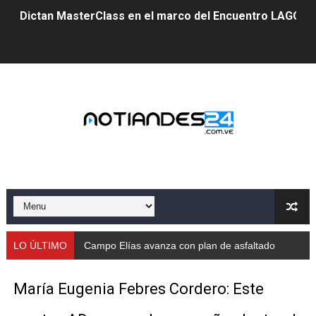
Dictan MasterClass en el marco del Encuentro LAGO Ve
Campo Elías avanza con plan de asfaltado
Encuentro estadal fortalece la coordinación de polític
Gobernador Arnaldo Sánchez apadrina a más de 993 nu
Venezuela instala su primer detector de astropartícula
Consolidan planificación técnica en el Complejo Educat
Mérida fortalece su reserva deportiva de cara a comp
Gobernación de Mérida instalará mesa de trabajo con 
LO ÚLTIMO
Campo Elías avanza con plan de asfaltado
Niños merideños potencian su talento en plan vacaciona
María Eugenia Febres Cordero: Este
Fundecem ofrece taller de bordado en punto de cruz