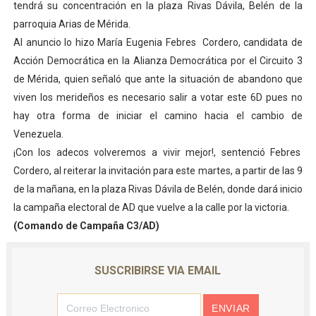
tendrá su concentración en la plaza Rivas Dávila, Belén de la
El Lactario del Iahula celebra la Semana Mundial de la 
parroquia Arias de Mérida.
Al anuncio lo hizo María Eugenia Febres Cordero, candidata de
Plan Vacacional "Venezuela Ríe 2026" brinda recreación 
Acción Democrática en la Alianza Democrática por el Circuito 3
de Mérida, quien señaló que ante la situación de abandono que
Iniciación al yoga reúne a diversos clubes deportivos 
viven los merideños es necesario salir a votar este 6D pues no
Mincomunas impulsa el autogobierno en Mérida con plan 
hay otra forma de iniciar el camino hacia el cambio de
Venezuela.
Expertos inspeccionan espacios del OAN para la instal
¡Con los adecos volveremos a vivir mejor!, sentenció Febres
Cordero, al reiterar la invitación para este martes, a partir de las 9
de la mañana, en la plaza Rivas Dávila de Belén, donde dará inicio
la campaña electoral de AD que vuelve a la calle por la victoria.
(Comando de Campaña C3/AD)
SUSCRIBIRSE VIA EMAIL