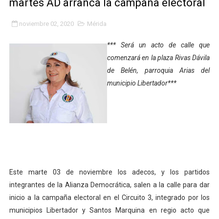
martes AD arranca la campaña electoral
Gobierno bolivariano avanza en la transformación del h
noviembre 02, 2020
Mérida
Niños merideños aprenden sobre gaita de tambora co
*** Será un acto de calle que
Hospital universitario muestra sus avances en visita de
comenzará en la plaza Rivas Dávila
de Belén, parroquia Arias del
Instituto Nacional de Nutrición celebra Semana Interna
municipio Libertador***
Gobernación de Mérida fortalece el desarrollo product
Corposalud inició talleres para aspirantes al curso de
Fortalecen formación académica de médicos en proces
Fortaleciendo la economía comunal en El Vigía con mi
Este marte 03 de noviembre los adecos, y los partidos
integrantes de la Alianza Democrática, salen a la calle para dar
Campo Elías consolida plan de bacheo en el sector La 
inicio a la campaña electoral en el Circuito 3, integrado por los
Fundecem inició con éxito el taller vacacional de origa
municipios Libertador y Santos Marquina en regio acto que