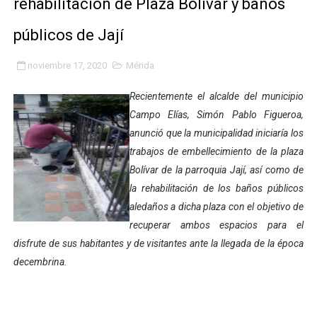
rehabilitación de Plaza Bolívar y baños
Gobierno bolivariano avanza en la transformación del h
públicos de Jají
Niños merideños aprenden sobre gaita de tambora co
noviembre 17, 2020
Mérida
Hospital universitario muestra sus avances en visita de
Recientemente el alcalde del municipio
Instituto Nacional de Nutrición celebra Semana Interna
Campo Elías, Simón Pablo Figueroa,
anunció que la municipalidad iniciaría los
Gobernación de Mérida fortalece el desarrollo product
trabajos de embellecimiento de la plaza
Bolívar de la parroquia Jají, así como de
Corposalud inició talleres para aspirantes al curso de
la rehabilitación de los baños públicos
aledaños a dicha plaza con el objetivo de
Fortalecen formación académica de médicos en proces
recuperar ambos espacios para el
Fortaleciendo la economía comunal en El Vigía con mi
disfrute de sus habitantes y de visitantes ante la llegada de la época
decembrina.
Campo Elías consolida plan de bacheo en el sector La 
Fundecem inició con éxito el taller vacacional de origa