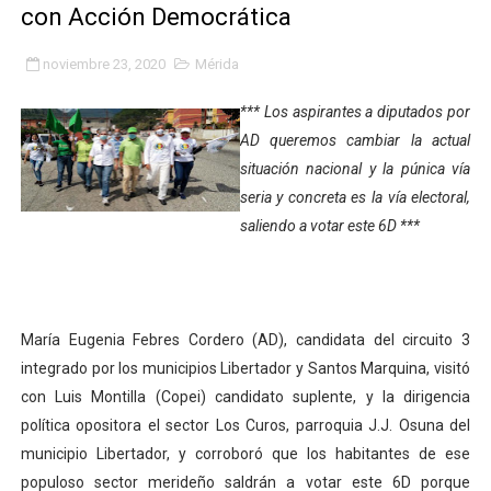
con Acción Democrática
Plan Quirúrgico Regional llega a Pueblo Llano con la ac
noviembre 23, 2020
Mérida
Iaanem graduó a bebés de Mérida en jornada de lactan
*** Los aspirantes a diputados por
Iahula pone en marcha protocolo de triaje psicosocial 
AD queremos cambiar la actual
situación nacional y la púnica vía
Arranca en Rivas Dávila el Plan de Renovación de Voce
seria y concreta es la vía electoral,
Alcalde Nelson Álvarez llevó jornada recreativa a la pa
saliendo a votar este 6D ***
CorpoMérida continúa con ciclos de formación
Fundacite culmina primera etapa de su Plan Vacacional
María Eugenia Febres Cordero (AD), candidata del circuito 3
integrado por los municipios Libertador y Santos Marquina, visitó
Nevado Gas optimiza servicio residencial en la Urbani
con Luis Montilla (Copei) candidato suplente, y la dirigencia
Balance semestral impulsa inclusión y atención a pers
política opositora el sector Los Curos, parroquia J.J. Osuna del
municipio Libertador, y corroboró que los habitantes de ese
Plan Vacacional Comunitario “Ríe 2026” recorre las pa
populoso sector merideño saldrán a votar este 6D porque