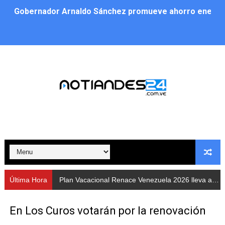
Gobernador Arnaldo Sánchez promueve ahorro energé
Plan Vacacional Renace Venezuela 2026 lleva activida
Plan de alumbrado público sustituye progresivamente m
Cuerpos de Seguridad activaron operativos nocturnos p
​Gobierno Bolivariano avanza en la instalación de nuev
Gobernación de Mérida despliega plan de atención integ
Alcaldía de Libertador impulsa el Plan Ofensiva Comuna
Cidata y el Observatorio Astronómico Nacional de Bras
Última Hora
Plan Vacacional Renace Venezuela 2026 lleva actividades recreativas a Los Guaimaros
Concejo Municipal de Zea celebra distinción de "Muni
En Los Curos votarán por la renovación
CIEPROL-ULA distingue al municipio Zea como "Munici