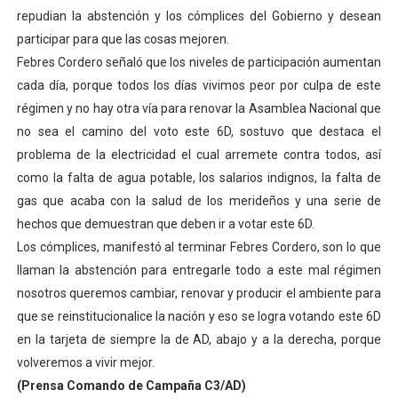
repudian la abstención y los cómplices del Gobierno y desean
Alcaldía del Municipio Libertador realizó una jornada s
participar para que las cosas mejoren.
Fundacite Mérida dicta taller gratuito de electrónica b
Febres Cordero señaló que los niveles de participación aumentan
cada día, porque todos los días vivimos peor por culpa de este
INN-Mérida celebró el Lacto grado para promover el ini
régimen y no hay otra vía para renovar la Asamblea Nacional que
no sea el camino del voto este 6D, sostuvo que destaca el
Impulsan plan estratégico de seguridad ciudadana 2027
problema de la electricidad el cual arremete contra todos, así
como la falta de agua potable, los salarios indignos, la falta de
Jornada social benefició a 250 familias en Los Guarima
gas que acaba con la salud de los merideños y una serie de
hechos que demuestran que deben ir a votar este 6D.
Los cómplices, manifestó al terminar Febres Cordero, son lo que
llaman la abstención para entregarle todo a este mal régimen
nosotros queremos cambiar, renovar y producir el ambiente para
que se reinstitucionalice la nación y eso se logra votando este 6D
en la tarjeta de siempre la de AD, abajo y a la derecha, porque
volveremos a vivir mejor.
(Prensa Comando de Campaña C3/AD)