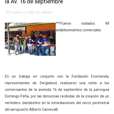
la Av. 16 de septiembre
Niños merideños potencian su talento en plan vacaciona
octubre 19, 2020
Mérida
Fundecem ofrece taller de bordado en punto de cruz
***Fueron visitados 98
Gobierno bolivariano avanza en la transformación del h
establecimientos comerciales
Niños merideños aprenden sobre gaita de tambora co
Hospital universitario muestra sus avances en visita de
Instituto Nacional de Nutrición celebra Semana Interna
Gobernación de Mérida fortalece el desarrollo product
En un trabajo en conjunto con la Fundación Ecomerida,
representantes de Sergidesol, realizaron una visita a los
Corposalud inició talleres para aspirantes al curso de
comerciantes de la avenida 16 de septiembre de la parroquia
Domingo Peña, por las denuncias recibidas de la creación de un
Fortalecen formación académica de médicos en proces
vertedero clandestino en la inmediaciones del cerco perimetral
Fortaleciendo la economía comunal en El Vigía con mi
del aeropuerto Alberto Carnevalli.