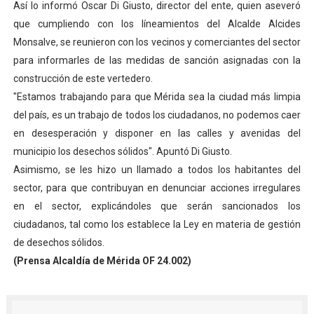
Así lo informó Oscar Di Giusto, director del ente, quien aseveró
Campo Elías consolida plan de bacheo en el sector La 
que cumpliendo con los líneamientos del Alcalde Alcides
Monsalve, se reunieron con los vecinos y comerciantes del sector
Fundecem inició con éxito el taller vacacional de origa
para informarles de las medidas de sanción asignadas con la
construcción de este vertedero.
El Lactario del Iahula celebra la Semana Mundial de la 
"Estamos trabajando para que Mérida sea la ciudad más limpia
Plan Vacacional "Venezuela Ríe 2026" brinda recreación 
del país, es un trabajo de todos los ciudadanos, no podemos caer
en desesperación y disponer en las calles y avenidas del
Inicia el plan vacacional Venezuela Renace en el sector
municipio los desechos sólidos". Apuntó Di Giusto.
Asimismo, se les hizo un llamado a todos los habitantes del
sector, para que contribuyan en denunciar acciones irregulares
en el sector, explicándoles que serán sancionados los
ciudadanos, tal como los establece la Ley en materia de gestión
de desechos sólidos.
(Prensa Alcaldía de Mérida OF 24.002)