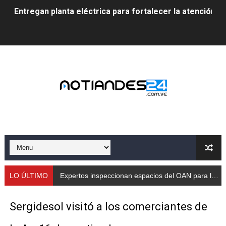
Entregan planta eléctrica para fortalecer la atención sa
Expertos inspeccionan espacios del OAN para la instal
Dictan MasterClass en el marco del Encuentro LAGO Ve
Campo Elías avanza con plan de asfaltado
Encuentro estadal fortalece la coordinación de polític
Gobernador Arnaldo Sánchez apadrina a más de 993 nu
Venezuela instala su primer detector de astropartícula
Consolidan planificación técnica en el Complejo Educat
LO ÚLTIMO
Expertos inspeccionan espacios del OAN para la instalación del detector Cherenkov de agua
Mérida fortalece su reserva deportiva de cara a comp
Sergidesol visitó a los comerciantes de
Gobernación de Mérida instalará mesa de trabajo con 