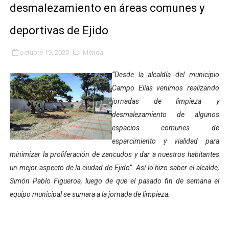
desmalezamiento en áreas comunes y
Fundacite Mérida dicta taller gratuito de electrónica b
deportivas de Ejido
INN-Mérida celebró el Lacto grado para promover el ini
octubre 19, 2020
Mérida
Impulsan plan estratégico de seguridad ciudadana 2027
“Desde la alcaldía del municipio
Mérida impulsa desarrollo económico con taller de ma
Campo Elías venimos realizando
jornadas de limpieza y
Fomficc consolida alianzas e impulsa la economía com
desmalezamiento de algunos
Niños de Estudiantes de Mérida sembraron 110 árboles
espacios comunes de
esparcimiento y vialidad para
Corposalud y Secretaría Social fortalecen la atención e
minimizar la proliferación de zancudos y dar a nuestros habitantes
un mejor aspecto de la ciudad de Ejido”. Así lo hizo saber el alcalde,
Inicia el plan vacacional Venezuela Renace en el sector
Simón Pablo Figueroa, luego de que el pasado fin de semana el
equipo municipal se sumara a la jornada de limpieza.
Entregan planta eléctrica para fortalecer la atención sa
Expertos inspeccionan espacios del OAN para la instal