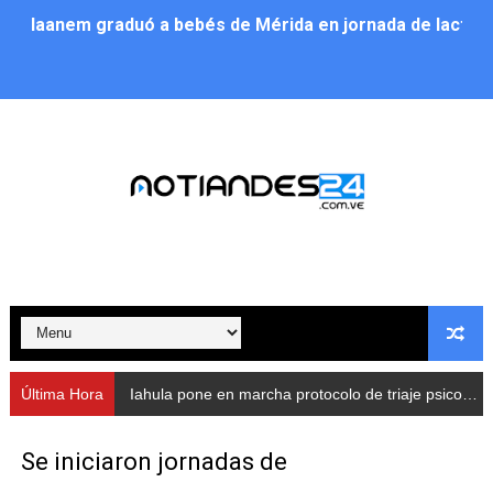
Iaanem graduó a bebés de Mérida en jornada de lactan
Iahula pone en marcha protocolo de triaje psicosocial 
Arranca en Rivas Dávila el Plan de Renovación de Voce
Alcalde Nelson Álvarez llevó jornada recreativa a la pa
CorpoMérida continúa con ciclos de formación
Fundacite culmina primera etapa de su Plan Vacacional
Nevado Gas optimiza servicio residencial en la Urbani
Balance semestral impulsa inclusión y atención a pers
Última Hora
Iahula pone en marcha protocolo de triaje psicosocial para atender a rescatistas
Plan Vacacional Comunitario “Ríe 2026” recorre las pa
Se iniciaron jornadas de
Alcaldía del Municipio Libertador realizó una jornada s