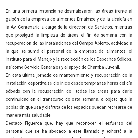
Dictan MasterClass en el marco del Encuentro LAGO Ve
En una primera instancia se desmalezaron las áreas frente al
galpón de la empresa de alimentos Emaimce y de la alcaldía en
Campo Elías avanza con plan de asfaltado
la Av. Centenario a cargo de la dirección de Servicios; mientras
que prosiguió la limpieza de áreas el fin de semana con la
Encuentro estadal fortalece la coordinación de polític
recuperación de las instalaciones del Campo Abierto, actividad a
Gobernador Arnaldo Sánchez apadrina a más de 993 nu
la que se sumó el personal de la empresa de alimentos, el
Instituto para el Manejo y la recolección de los Desechos Sólidos,
Plan Quirúrgico Regional llega a Pueblo Llano con la ac
así como Servicio Generales y el apoyo de Chamba Juvenil.
En esta última jornada de mantenimiento y recuperación de la
instalación deportiva se dio inicio desde tempranas horas del día
sábado con la recuperación de todas las áreas para darle
continuidad en el transcurso de esta semana, a objeto que la
población que usa y disfruta de los espacios puedan recrearse de
manera más saludable.
Destacó Figueroa que, hay que reconocer el esfuerzo del
personal que se ha abocado a este llamado y exhortó a la