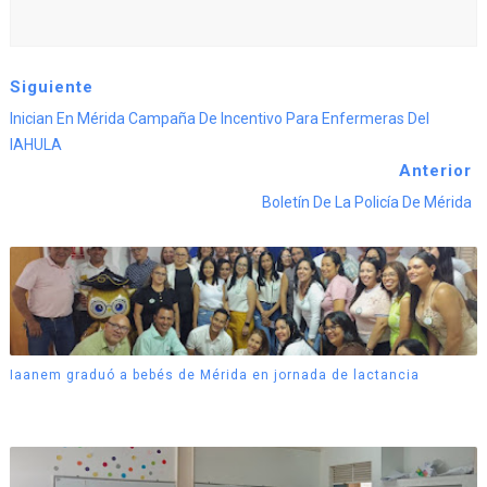
Siguiente
Inician En Mérida Campaña De Incentivo Para Enfermeras Del
IAHULA
Anterior
Boletín De La Policía De Mérida
Iaanem graduó a bebés de Mérida en jornada de lactancia