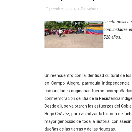
Encuentro estadal fortalece
octubre 12, 2020
Mérida
Gobernador Arnaldo Sánche
La jefa polític
comunidades in
Venezuela instala su prime
528 años.
Consolidan planificación t
Mérida fortalece su reserv
Gobernación de Mérida inst
Un reencuentro con la identidad cultural de los
en Campo Alegre, parroquia Independencia 
Niños merideños potencian 
comunidades originarias fueron acompañadas po
conmemoración del Día de la Resistencia Indíg
Fundecem ofrece taller de
Desde allí, se valoraron los esfuerzos del Gobi
Gobierno bolivariano avanz
Hugo Chávez, para visibilizar la historia de lu
mayor genocidio de toda la historia, con asesi
Niños merideños aprenden
dueñas de las tierras y de las riquezas.