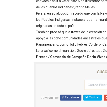
convoca a salir a votar este 6 de diciembre par
de los pueblos indígenas”, refirió Mejías.
Rivera, en su alocución recordó que con la Revo
los Pueblos Indígenas, instancia que ha mant
originarias en todo el país.
También precisó que a través de la creación de l
apoyo a las ocho comunidades ancestrales que 
Panamericano, como Tulio Febres Cordero, Car
Lora, así como el municipio Sucre del estado Zul
Prensa / Comando de Campaña Darío Vivas ci
SUSC
Facebook
Twitter
COMPARTIR: