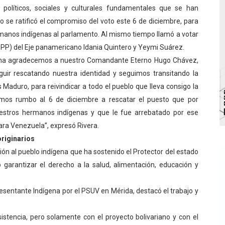
s políticos, sociales y culturales fundamentales que se han
tra sus avances en visita del Consejo Legislativo
se ratificó el compromiso del voto este 6 de diciembre, para
ermanos indígenas al parlamento. Al mismo tiempo llamó a votar
ción celebra Semana Internacional de la Lactancia Materna
(GPP) del Eje panamericano Idania Quintero y Yeymi Suárez.
alece el desarrollo productivo en Rangel
ígena agradecemos a nuestro Comandante Eterno Hugo Chávez,
guir rescatando nuestra identidad y seguimos transitando la
para aspirantes al curso de Emergencia Prehospitalaria
 Maduro, para reivindicar a todo el pueblo que lleva consigo la
Vamos rumbo al 6 de diciembre a rescatar el puesto que por
 grado para promover el inicio de una vida saludable
estros hermanos indígenas y que le fue arrebatado por ese
ara Venezuela”, expresó Rivera.
riginarios
cción al pueblo indígena que ha sostenido el Protector del estado
garantizar el derecho a la salud, alimentación, educación y
presentante Indígena por el PSUV en Mérida, destacó el trabajo y
tencia, pero solamente con el proyecto bolivariano y con el