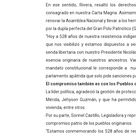
En ese sentido, Rivera, resaltó los derecho
Hospital universitario mues
consagrado en nuestra Carta Magna. Asimismo 
renovar la Asamblea Nacional y llevar a los h
Instituto Nacional de Nutri
por la dupla perfecta del Gran Polo Patriótico 
Gobernación de Mérida fort
“Hoy a 528 años de nuestra resistencia ind
que nos visibilizó y estamos dispuestos a se
Corposalud inició talleres 
senda libertaria con nuestro Presidente Nicolás
esencia originaria de nuestros ancestros. 
NN-Mérida celebró el Lacto
mandato constitucional le corresponde a nu
parlamento apátrida que solo pide sanciones p
El compromiso también es con los Pueblos o
La líder política, agradeció la gestión de prote
Mérida, Jehyson Guzmán, y que ha permitido 
vivienda, entre otros.
Por su parte, Sorinel Castillo, Legisladora y re
compromiso patrio de los pueblos originarios.
“Estamos conmemorando los 528 años de resis