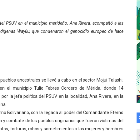
 la coordinación de políticas sociales en Mérida
z apadrina a más de 993 nuevos bachilleres de Mérida
a del PSUV en el municipio merideño, Ana Rivera, acompañó a las
dígenas Wayúu, que condenaron el genocidio europeo de hace
r detector de astropartículas en los Andes
écnica en el Complejo Educativo de Talento Deportivo
a deportiva de cara a competencias nacionales
alará mesa de trabajo con educadores jubilados
 pueblos ancestrales se llevó a cabo en el sector Mojui Talashi,
en el municipio Tulio Febres Cordero de Mérida, donde 14
su talento en plan vacacional integral
r la jefa política del PSUV en la localidad, Ana Rivera, en la
ena.
 bordado en punto de cruz
erno Bolivariano, con la llegada al poder del Comandante Eterno
a en la transformación del hospital Sor Juana Inés
cha y combate de los pueblos originarios que fueron víctimas del
natos, torturas, robos y sometimientos a las mujeres y hombres
 sobre gaita de tambora con Fundecem