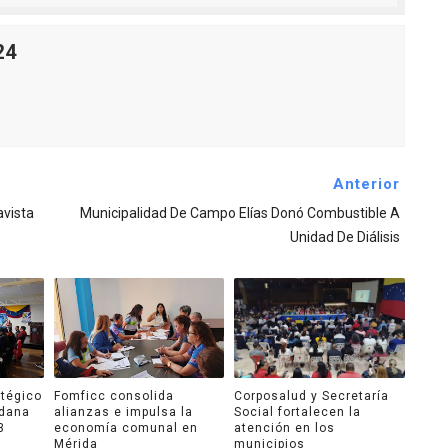
24
Anterior
avista
Municipalidad De Campo Elías Donó Combustible A
Unidad De Diálisis
atégico
Fomficc consolida
Corposalud y Secretaría
adana
alianzas e impulsa la
Social fortalecen la
3
economía comunal en
atención en los
Mérida
municipios