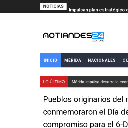
NOTICIAS
Impulsan plan estratégico 
Mérida impulsa desarrollo 
Fomficc consolida alianzas
Niños de Estudiantes de M
Corposalud y Secretaría Soc
INICIO
MÉRIDA
NACIONALES
C
Inicia el plan vacacional V
LO ÚLTIMO
Mérida impulsa desarrollo econ
Entregan planta eléctrica pa
Expertos inspeccionan espa
Pueblos originarios del 
Dictan MasterClass en el 
conmemoraron el Día de 
Campo Elías avanza con pla
compromiso para el 6-D