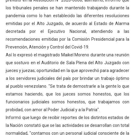
previsto en la Resolución N° 2020-0008; asimismo, informó que
El Lactario del Iahula celebra la Semana Mundial de la 
los tribunales penales se han mantenido trabajando durante la
pandemia como lo han establecido las diferentes resoluciones
Plan Vacacional "Venezuela Ríe 2026" brinda recreación 
emitidas por el Alto Juzgado, de acuerdo al Estado de Alarma
decretada por el Ejecutivo Nacional, atendiendo a las
Iniciación al yoga reúne a diversos clubes deportivos 
recomendaciones emitidas por la Comisión Presidencial para la
Prevención, Atención y Control del Covid-19.
Mincomunas impulsa el autogobierno en Mérida con plan 
Así lo expresó el magistrado Maikel Moreno durante una reunión
Expertos inspeccionan espacios del OAN para la instal
que sostuvo en el Auditorio de Sala Plena del Alto Juzgado con
jueces y juezas; oportunidad en la que aprovechó para agradecer
a los servidores judiciales del país por brindar un trabajo óptimo
al pueblo venezolano. "Se trata de demostrarle a la gente lo que
estamos haciendo, que los jueces somos honestos, que los
funcionarios judiciales somos honestos, que trabajamos con
probidad, con amor al Poder Judicial y a la Patria".
Informó que luego de recibir reportes de los distintos estados de
la Nación constató que se las actividades se desarrollan con total
normalidad, "contamos con un personal judicial consciente de la