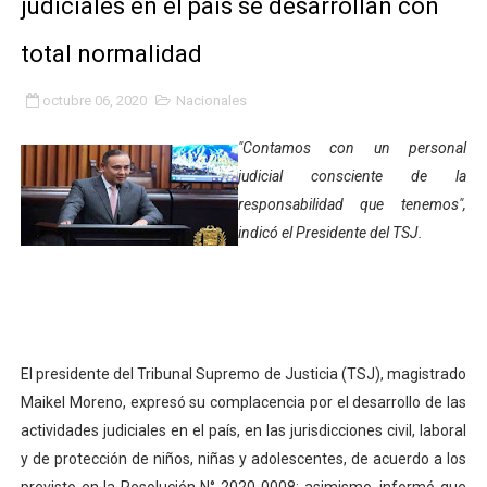
judiciales en el país se desarrollan con
Gobierno bolivariano avanza en la transformación del h
total normalidad
Niños merideños aprenden sobre gaita de tambora co
octubre 06, 2020
Nacionales
Hospital universitario muestra sus avances en visita de
"Contamos con un personal
Instituto Nacional de Nutrición celebra Semana Interna
judicial consciente de la
responsabilidad que tenemos",
Gobernación de Mérida fortalece el desarrollo product
indicó el Presidente del TSJ.
Corposalud inició talleres para aspirantes al curso de
Fortalecen formación académica de médicos en proces
Fortaleciendo la economía comunal en El Vigía con mi
El presidente del Tribunal Supremo de Justicia (TSJ), magistrado
Maikel Moreno, expresó su complacencia por el desarrollo de las
Campo Elías consolida plan de bacheo en el sector La 
actividades judiciales en el país, en las jurisdicciones civil, laboral
y de protección de niños, niñas y adolescentes, de acuerdo a los
Fundecem inició con éxito el taller vacacional de origa