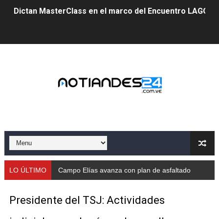
Dictan MasterClass en el marco del Encuentro LAGO Ve
Campo Elías avanza con plan de asfaltado
Encuentro estadal fortalece la coordinación de polític
Gobernador Arnaldo Sánchez apadrina a más de 993 nu
Venezuela instala su primer detector de astropartícula
Consolidan planificación técnica en el Complejo Educat
Mérida fortalece su reserva deportiva de cara a comp
Gobernación de Mérida instalará mesa de trabajo con 
LO ÚLTIMO
Campo Elías avanza con plan de asfaltado
Niños merideños potencian su talento en plan vacaciona
Presidente del TSJ: Actividades
Fundecem ofrece taller de bordado en punto de cruz