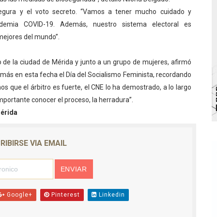
egura y el voto secreto. “Vamos a tener mucho cuidado y
bra la Semana Mundial de la Lactancia Materna
demia COVID-19. Además, nuestro sistema electoral es
Ríe 2026" brinda recreación y cultura a niños del municipio
mejores del mundo”.
 diversos clubes deportivos de Zea en una enriquecedora jo
 de la ciudad de Mérida y junto a un grupo de mujeres, afirmó
ás en esta fecha el Día del Socialismo Feminista, recordando
gobierno en Mérida con plan de actualización y atención ter
que el árbitro es fuerte, el CNE lo ha demostrado, a lo largo
cios del OAN para la instalación del detector Cherenkov d
 importante conocer el proceso, la herradura”.
érida
RIBIRSE VIA EMAIL
Google+
Pinterest
Linkedin