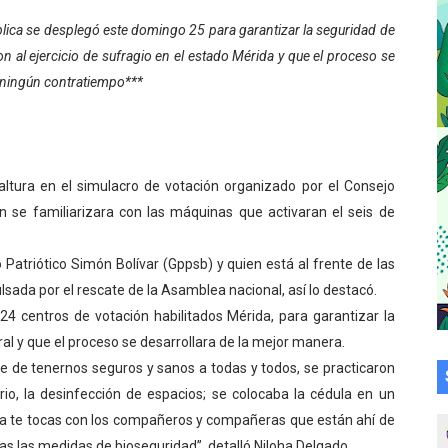
a en la transformación del hospital Sor Juana Inés
blica se desplegó este domingo 25 para garantizar la seguridad de
on al ejercicio de sufragio en el estado Mérida y que el proceso se
 sobre gaita de tambora con Fundecem
n ningún contratiempo***
tra sus avances en visita del Consejo Legislativo
ción celebra Semana Internacional de la Lactancia Materna
altura en el simulacro de votación organizado por el Consejo
alece el desarrollo productivo en Rangel
ón se familiarizara con las máquinas que activaran el seis de
para aspirantes al curso de Emergencia Prehospitalaria
o Patriótico Simón Bolívar (Gppsb) y quien está al frente de las
ada por el rescate de la Asamblea nacional, así lo destacó.
émica de médicos en proceso de ruralidad
 24 centros de votación habilitados Mérida, para garantizar la
 comunal en El Vigía con microcréditos a emprendedores y
ral y que el proceso se desarrollara de la mejor manera.
l de de tenernos seguros y sanos a todas y todos, se practicaron
 de bacheo en el sector La Montañita
io, la desinfección de espacios; se colocaba la cédula en un
iera te tocas con los compañeros y compañeras que están ahí de
l taller vacacional de origami
 las medidas de bioseguridad”, detalló Niloha Delgado.