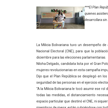
Gobierno bolivariano avanz
***El Plan Repú
quienes asistier
Niños merideños aprenden
desarrollara si
Hospital universitario mues
Instituto Nacional de Nutri
La Milicia Bolivariana tuvo un desempeño de 
Gobernación de Mérida fort
Nacional Electoral (CNE), para que la poblaci
diciembre para las elecciones parlamentarias.
Corposalud inició talleres 
Niloha Delgado, candidata lista por el Gran Pol
mujeres revolucionarias en esta campaña impuls
Fortalecen formación acad
Dijo que el Plan República se desplegó en los
Fortaleciendo la economía
seguridad de las personas en el ejercicio electo
“A la Milicia Bolivariana le tocó asumir ese ro
Campo Elías consolida plan
todas las medidas, el distanciamiento necesar
espacio particular que destinó el CNE, ni siqu
Fundecem inició con éxito e
miembros de mesa; están cubriéndose con todas