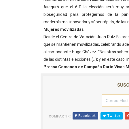
Aseguró que el 6-D la elección será muy s
El Lactario del Iahula cele
bioseguridad para protegernos de la pan
Plan Vacacional "Venezuela 
modernísimo, innovador y súper rápido, de los 
Mujeres movilizadas
Iniciación al yoga reúne a
Desde el Centro de Votación Juan Ruíz Fajardo
que se mantienen movilizadas, celebrando adem
Mincomunas impulsa el auto
al comandante Hugo Chávez. “Nosotros sabemos 
Expertos inspeccionan espa
de las distintas elecciones (…); y en este caso,
Prensa Comando de Campaña Darío Vivas M
SUSC
Facebook
Twitter
COMPARTIR: