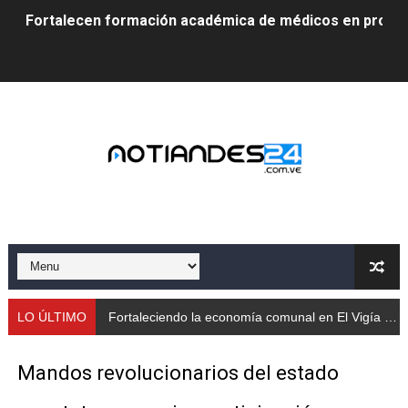
Fortalecen formación académica de médicos en proces
Fortaleciendo la economía comunal en El Vigía con mi
Campo Elías consolida plan de bacheo en el sector La 
Fundecem inició con éxito el taller vacacional de origa
El Lactario del Iahula celebra la Semana Mundial de la 
Plan Vacacional "Venezuela Ríe 2026" brinda recreación 
Iniciación al yoga reúne a diversos clubes deportivos 
Mincomunas impulsa el autogobierno en Mérida con plan 
LO ÚLTIMO
Fortaleciendo la economía comunal en El Vigía con microcréditos a emprendedores y productores
‎Unión cívico militar rindió honores a la Bandera Nacion
Mandos revolucionarios del estado
Gobernación de Mérida realizó jornada socialista en Ec