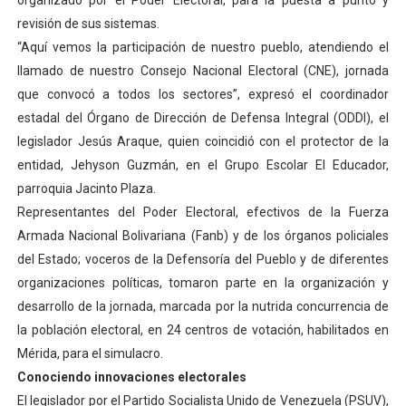
organizado por el Poder Electoral, para la puesta a punto y
Venezuela Renace 2026 lleva sonrisas y prevención a 
revisión de sus sistemas.
“Aquí vemos la participación de nuestro pueblo, atendiendo el
Mérida impulsa el mapa de conocimientos con Encuen
llamado de nuestro Consejo Nacional Electoral (CNE), jornada
que convocó a todos los sectores”, expresó el coordinador
Complejo Educativo Talento Deportivo lanza Plan Agos
estadal del Órgano de Dirección de Defensa Integral (ODDI), el
legislador Jesús Araque, quien coincidió con el protector de la
Arnaldo Sánchez reinaugura Parque Recreacional Tilingo
entidad, Jehyson Guzmán, en el Grupo Escolar El Educador,
Corposalud inició talleres para aspirantes al curso de
parroquia Jacinto Plaza.
Representantes del Poder Electoral, efectivos de la Fuerza
Armada Nacional Bolivariana (Fanb) y de los órganos policiales
del Estado; voceros de la Defensoría del Pueblo y de diferentes
organizaciones políticas, tomaron parte en la organización y
desarrollo de la jornada, marcada por la nutrida concurrencia de
la población electoral, en 24 centros de votación, habilitados en
Mérida, para el simulacro.
Conociendo innovaciones electorales
El legislador por el Partido Socialista Unido de Venezuela (PSUV),