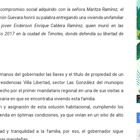
a en la transformación del hospital Sor Juana Inés
compromiso social adquirido con la señora Maritza Ramírez, el
n Guevara honró su palabra entregando una vivienda unifamiliar
 sobre gaita de tambora con Fundecem
 joven Enderson Enrique Caldera Ramírez, quien murió en las
ño 2017 en la ciudad de Timotes, donde defendía su libertad de
tra sus avances en visita del Consejo Legislativo
ción celebra Semana Internacional de la Lactancia Materna
alece el desarrollo productivo en Rangel
 manos del gobernador las llaves y el título de propiedad de un
para aspirantes al curso de Emergencia Prehospitalaria
esidencias Villa Libertad, sector Las González del municipio
echo por el primer mandatario regional en una de sus visitas a
émica de médicos en proceso de ruralidad
caria en que se encontraba viviendo esta familia.
 comunal en El Vigía con microcréditos a emprendedores y
n y asignación de esta solución habitacional, cumpliendo los
enda en óptimas condiciones, ya que vivían en un sitio de alto
 de bacheo en el sector La Montañita
ad y tranquilidad a la familia, por eso, el gobernador sigue
l taller vacacional de origami
lias merideñas.