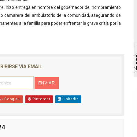
irre, hizo entrega en nombre del gobernador del nombramiento
bra la Semana Mundial de la Lactancia Materna
mo camarera del ambulatorio de la comunidad, asegurando de
Ríe 2026" brinda recreación y cultura a niños del municipio
anentes a la familia para poder enfrentar la grave crisis por la
 diversos clubes deportivos de Zea en una enriquecedora jo
gobierno en Mérida con plan de actualización y atención ter
cios del OAN para la instalación del detector Cherenkov d
RIBIRSE VIA EMAIL
Google+
Pinterest
Linkedin
24