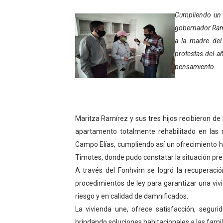
Gobierno bolivariano avanz
Cumpliendo un 
gobernador Ramó
Niños merideños aprenden
a la madre del
protestas del a
Hospital universitario mues
pensamiento.
Instituto Nacional de Nutri
Gobernación de Mérida fort
Maritza Ramírez y sus tres hijos recibieron de
Corposalud inició talleres 
apartamento totalmente rehabilitado en las r
Campo Elías, cumpliendo así un ofrecimiento h
Fortalecen formación acad
Timotes, donde pudo constatar la situación pre
Fortaleciendo la economía
A través del Fonhvim se logró la recuperació
procedimientos de ley para garantizar una vivi
Campo Elías consolida plan
riesgo y en calidad de damnificados.
La vivienda une, ofrece satisfacción, segurid
Fundecem inició con éxito e
brindando soluciones habitacionales a las fami