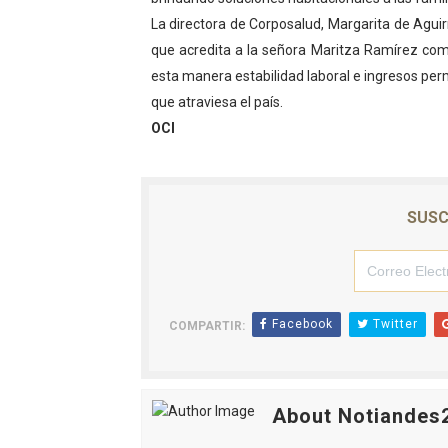
La directora de Corposalud, Margarita de Agu
El Lactario del Iahula cele
que acredita a la señora Maritza Ramírez co
Plan Vacacional "Venezuela 
esta manera estabilidad laboral e ingresos perm
que atraviesa el país.
Iniciación al yoga reúne a
OCI
Mincomunas impulsa el auto
Expertos inspeccionan espa
SUSC
Facebook
Twitter
COMPARTIR:
About Notiandes