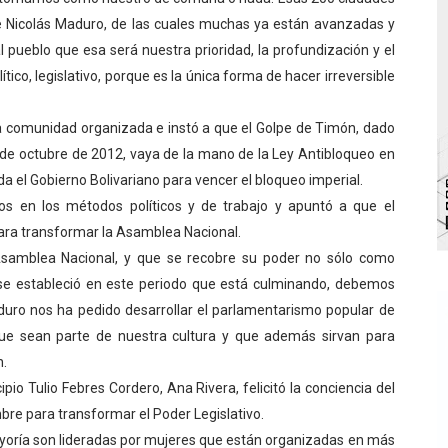
 Nicolás Maduro, de las cuales muchas ya están avanzadas y
va sonrisas y prevención a Torondoy
l pueblo que esa será nuestra prioridad, la profundización y el
e conocimientos con Encuentro de Formadores Comunales 
tico, legislativo, porque es la única forma de hacer irreversible
 Deportivo lanza Plan Agosto Escuelas Abiertas 2026
ada comunidad organizada e instó a que el Golpe de Timón, dado
de octubre de 2012, vaya de la mano de la Ley Antibloqueo en
 Parque Recreacional Tilingo del Niño y la Niña Azulitense
 da el Gobierno Bolivariano para vencer el bloqueo imperial.
para aspirantes al curso de Emergencia Prehospitalaria
ios en los métodos políticos y de trabajo y apuntó a que el
para transformar la Asamblea Nacional.
a Asamblea Nacional, y que se recobre su poder no sólo como
lí se estableció en este periodo que está culminando, debemos
duro nos ha pedido desarrollar el parlamentarismo popular de
 que sean parte de nuestra cultura y que además sirvan para
n.
pio Tulio Febres Cordero, Ana Rivera, felicitó la conciencia del
mbre para transformar el Poder Legislativo.
yoría son lideradas por mujeres que están organizadas en más