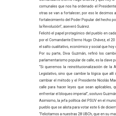
comunales que nos ha ordenado el Presidente
Venezuela Renace 2026 lle
otras se van a fortalecer; por eso le decimos a
Mérida impulsa el mapa d
fortalecimiento del Poder Popular del hecho polí
la Revolución”, aseveró Suárez.
Complejo Educativo Talento
Felicitó el papel protagónico del pueblo en c
por el Comandante Eterno Hugo Chávez, el 20 
Arnaldo Sánchez reinaugura
el salto cualitativo, económico y social que hoy
Corposalud inició talleres 
Por su parte, Diva Guzmán, refirió los camb
parlamentarismo popular de calle, es la clave 
“Si queremos la reinstitucionalización de l
Legislativo, sino que cambie la lógica que al
cambiar el método y el Presidente Nicolás Ma
calle para hacer leyes que sean aplicables,
enfrentar el bloqueo imperial”, sostuvo Guzmá
Asimismo, la jefa política del PSUV en el munici
pueblo que se alista para votar este 6 de dicie
“Felicitamos a nuestras 28 UBCh, que en su ma