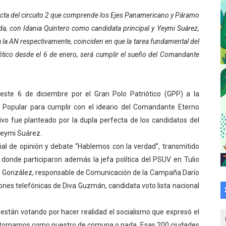
cional 2026 en el estado Mérida
ecta del circuito 2 que comprende los Ejes Panamericano y Páramo
da, con Idania Quintero como candidata principal y Yeymi Suárez,
an vacacional Aventuras en Vacaciones
 la AN respectivamente, coinciden en que la tarea fundamental del
ótico desde el 6 de enero, será cumplir el sueño del Comandante
Plan Agosto Escuelas Abiertas 2026
talecen la integración comunitaria en Campo Elías
 este 6 de diciembre por el Gran Polo Patriótico (GPP) a la
ó en el Primer Festival de Atletismo en homenaje a Giovann
 Popular para cumplir con el ideario del Comandante Eterno
o fue planteado por la dupla perfecta de los candidatos del
su graduación en el Complejo Educativo Aristóbulo Istúriz
 Yeymi Suárez.
adial de opinión y debate “Hablemos con la verdad”, transmitido
tención a casas de abrigo en Mérida
 donde participaron además la jefa política del PSUV en Tulio
e Lora avanzan hacia el empoderamiento y la autogestió
is González, responsable de Comunicación de la Campaña Darío
iones telefónicas de Diva Guzmán, candidata voto lista nacional
omunitario Venezuela Renace 2026 en la Don Perucho
, están votando por hacer realidad el socialismo que expresó el
Renace 2026 arrancó con alegría en Lagunillas
 tomamos como nuestro de comuna o nada. Esas 200 ciudades