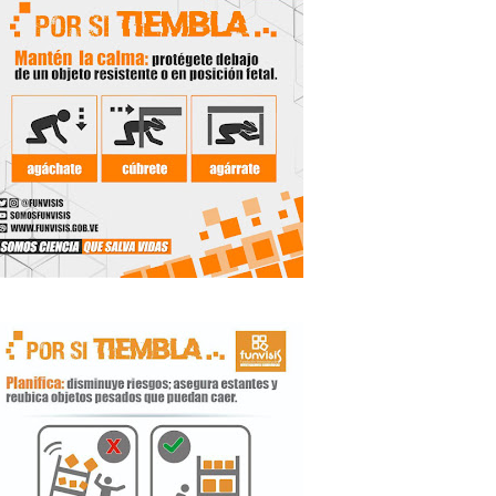
de la Unacom