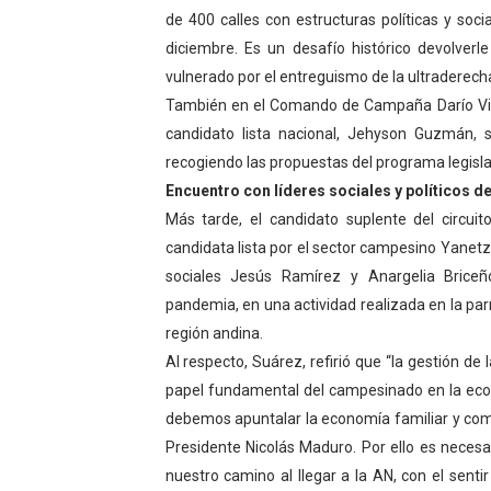
de 400 calles con estructuras políticas y soc
diciembre. Es un desafío histórico devolverl
vulnerado por el entreguismo de la ultraderecha 
También en el Comando de Campaña Darío Vivas
candidato lista nacional, Jehyson Guzmán, s
recogiendo las propuestas del programa legisla
Encuentro con líderes sociales y políticos d
Más tarde, el candidato suplente del circu
candidata lista por el sector campesino Yanetzi 
sociales Jesús Ramírez y Anargelia Brice
pandemia, en una actividad realizada en la par
región andina.
Al respecto, Suárez, refirió que “la gestión de
papel fundamental del campesinado en la eco
debemos apuntalar la economía familiar y comu
Presidente Nicolás Maduro. Por ello es necesa
nuestro camino al llegar a la AN, con el sent