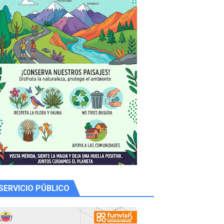
y Valero
n
SERVICIO PÚBLICO