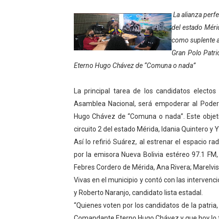
Inicia el Plan Cultura Vaca
La alianza perf
del estado Méri
Ibime inició tradicional pl
como suplente a
Gran Polo Patri
Merideños disfrutarán del 
Eterno Hugo Chávez de “Comuna o nada”
Recreación y formación for
La principal tarea de los candidatos electos
Club "Rápidos de Zea" brill
Asamblea Nacional, será empoderar al Poder
Hugo Chávez de “Comuna o nada”. Este objetiv
84 estudiantes celebraron 
circuito 2 del estado Mérida, Idania Quintero y
Así lo refirió Suárez, al estrenar el espacio r
Cmdnna lleva esperanza y a
por la emisora Nueva Bolivia estéreo 97.1 FM,
Comunas de Obispo Ramos d
Febres Cordero de Mérida, Ana Rivera; Marelv
Vivas en el municipio y contó con las intervenc
Arrancó Plan Vacacional C
y Roberto Naranjo, candidato lista estadal.
“Quienes voten por los candidatos de la patria
Plan Vacacional Venezuela 
Comandante Eterno Hugo Chávez y que hoy lo