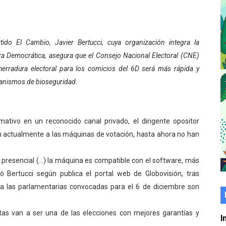
er gratuito de electrónica básica para jóvenes
 grado para promover el inicio de una vida saludable
rtido El Cambio, Javier Bertucci, cuya organización integra la
za Democrática, asegura que el Consejo Nacional Electoral (CNE)
de seguridad ciudadana 2027-2029 en los 23 municipios
herradura electoral para los comicios del 6D será más rápida y
económico con taller de marcas y patentes
anismos de bioseguridad.
 e impulsa la economía comunal en Mérida
mativo en un reconocido canal privado, el dirigente opositor
érida sembraron 110 árboles en su sede
lan actualmente a las máquinas de votación, hasta ahora no han
ial fortalecen la atención en los municipios
o presencial (…) la máquina es compatible con el software, más
enezuela Renace en el sector El Alcázar
ó Bertucci según publica el portal web de Globovisión, tras
ra las parlamentarias convocadas para el 6 de diciembre son
ra fortalecer la atención sanitaria en Ejido
stas van a ser una de las elecciones con mejores garantías y
cios del OAN para la instalación del detector Cherenkov d
I