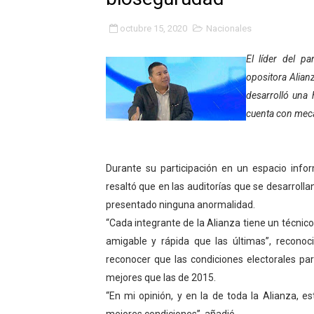
Fundacite Mérida dicta tall
octubre 15, 2020
Nacionales
INN-Mérida celebró el Lacto
El líder del pa
opositora Alian
Impulsan plan estratégico 
desarrolló una 
Mérida impulsa desarrollo 
cuenta con mec
Fomficc consolida alianzas
Durante su participación en un espacio infor
Niños de Estudiantes de M
resaltó que en las auditorías que se desarrol
presentado ninguna anormalidad.
Corposalud y Secretaría Soc
“Cada integrante de la Alianza tiene un técnic
Inicia el plan vacacional V
amigable y rápida que las últimas”, reconoci
reconocer que las condiciones electorales pa
Entregan planta eléctrica pa
mejores que las de 2015.
“En mi opinión, y en la de toda la Alianza, e
Expertos inspeccionan espa