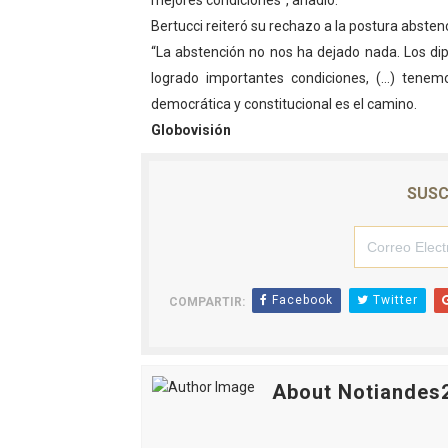
mejores condiciones”, añadió.
Dictan MasterClass en el 
Bertucci reiteró su rechazo a la postura abste
“La abstención no nos ha dejado nada. Los di
Campo Elías avanza con pla
logrado importantes condiciones, (…) tenemos
democrática y constitucional es el camino.
Encuentro estadal fortalece
Globovisión
Gobernador Arnaldo Sánche
SUSC
Plan Quirúrgico Regional ll
Facebook
Twitter
COMPARTIR:
About Notiandes