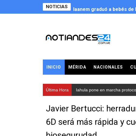
NOTICIAS
Iaanem graduó a bebés de M
Iahula pone en marcha proto
Arranca en Rivas Dávila el
Alcalde Nelson Álvarez llev
CorpoMérida continúa con 
INICIO
MÉRIDA
NACIONALES
C
Fundacite culmina primera 
Nevado Gas optimiza servic
Última Hora
Iahula pone en marcha protocolo
Balance semestral impulsa 
Javier Bertucci: herradu
Plan Vacacional Comunitari
6D será más rápida y c
Alcaldía del Municipio Libe
biosegurudad