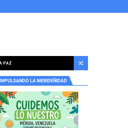
A PAZ
IMPULSANDO LA MERIDEÑIDAD
ores en la parroquia Osuna Rodríguez