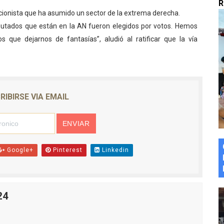
R
marco del Encuentro LAGO Venezuela, edición Mérida
ncionista que ha asumido un sector de la extrema derecha.
putados que están en la AN fueron elegidos por votos. Hemos
n de asfaltado
 que dejarnos de fantasías”, aludió al ratificar que la vía
 la coordinación de políticas sociales en Mérida
z apadrina a más de 993 nuevos bachilleres de Mérida
RIBIRSE VIA EMAIL
ega a Pueblo Llano con la activación de dos quirófanos
Google+
Pinterest
Linkedin
24