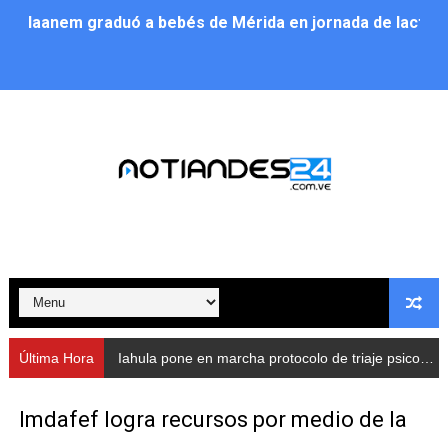
Iaanem graduó a bebés de Mérida en jornada de lactan
Iahula pone en marcha protocolo de triaje psicosocial 
Arranca en Rivas Dávila el Plan de Renovación de Voce
Alcalde Nelson Álvarez llevó jornada recreativa a la pa
CorpoMérida continúa con ciclos de formación
Fundacite culmina primera etapa de su Plan Vacacional
Nevado Gas optimiza servicio residencial en la Urbani
Balance semestral impulsa inclusión y atención a pers
Última Hora
Iahula pone en marcha protocolo de triaje psicosocial para atender a rescatistas
Plan Vacacional Comunitario “Ríe 2026” recorre las pa
Imdafef logra recursos por medio de la
Alcaldía del Municipio Libertador realizó una jornada s