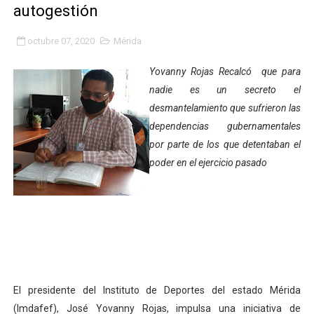
autogestión
Fundacite Mérida dicta taller gratuito de electrónica b
octubre 07, 2020
Mérida
INN-Mérida celebró el Lacto grado para promover el ini
Yovanny Rojas Recalcó que para
Impulsan plan estratégico de seguridad ciudadana 2027
nadie es un secreto el
desmantelamiento que sufrieron las
Mérida impulsa desarrollo económico con taller de ma
dependencias gubernamentales
Fomficc consolida alianzas e impulsa la economía com
por parte de los que detentaban el
poder en el ejercicio pasado
Niños de Estudiantes de Mérida sembraron 110 árboles
Corposalud y Secretaría Social fortalecen la atención e
Inicia el plan vacacional Venezuela Renace en el sector
Entregan planta eléctrica para fortalecer la atención sa
El presidente del Instituto de Deportes del estado Mérida
Expertos inspeccionan espacios del OAN para la instal
(Imdafef), José Yovanny Rojas, impulsa una iniciativa de