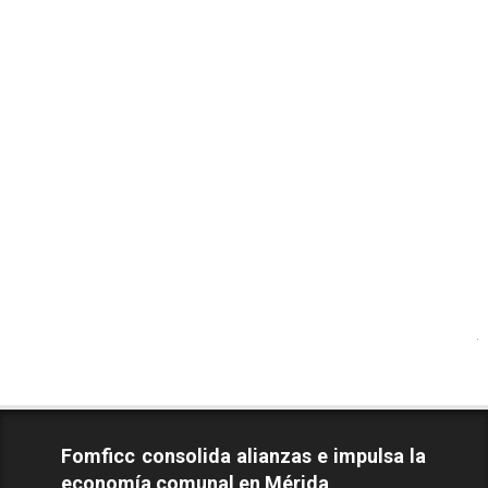
Todos los D
Fomficc consolida alianzas e impulsa la
economía comunal en Mérida