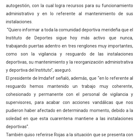
autogestión, con la cual logra recursos para su funcionamiento
Dictan MasterClass en el marco del Encuentro LAGO Ve
administrativo y en lo referente al mantenimiento de sus
Campo Elías avanza con plan de asfaltado
instalaciones.
“Quiero informar a toda la comunidad deportiva merideña que el
Encuentro estadal fortalece la coordinación de polític
Instituto de Deportes sigue hoy más activo que nunca,
trabajando puertas adentro en tres renglones muy importantes,
Gobernador Arnaldo Sánchez apadrina a más de 993 nu
como son la vigilancia y resguardo de las instalaciones
deportivas, su mantenimiento y la reorganización administrativa
Plan Quirúrgico Regional llega a Pueblo Llano con la ac
y deportiva del Instituto”, aseguró.
El presidente de Imdafef señaló, además, que “en lo referente al
resguardo hemos mantenido un trabajo muy coherente,
cohesionado y permanente con el personal de vigilancia y
supervisores, para acabar con acciones vandálicas que nos
pudieron haber afectado en determinado momento, debido a la
soledad en que esta cuarentena mantiene a las instalaciones
deportivas”.
También quiso referirse Rojas a la situación que se presenta con