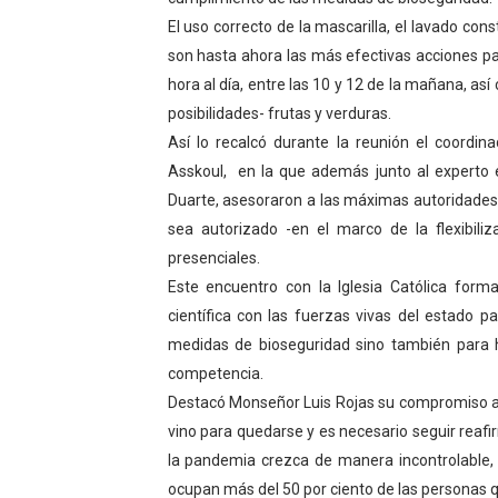
El uso correcto de la mascarilla, el lavado co
El Lactario del Iahula cele
son hasta ahora las más efectivas acciones par
Plan Vacacional "Venezuela 
hora al día, entre las 10 y 12 de la mañana, as
posibilidades- frutas y verduras.
Iniciación al yoga reúne a
Así lo recalcó durante la reunión el coordina
Asskoul, en la que además junto al experto 
Mincomunas impulsa el auto
Duarte, asesoraron a las máximas autoridades 
Expertos inspeccionan espa
sea autorizado -en el marco de la flexibili
presenciales.
Este encuentro con la Iglesia Católica for
científica con las fuerzas vivas del estado
medidas de bioseguridad sino también para 
competencia.
Destacó Monseñor Luis Rojas su compromiso a t
vino para quedarse y es necesario seguir reaf
la pandemia crezca de manera incontrolable,
ocupan más del 50 por ciento de las personas 