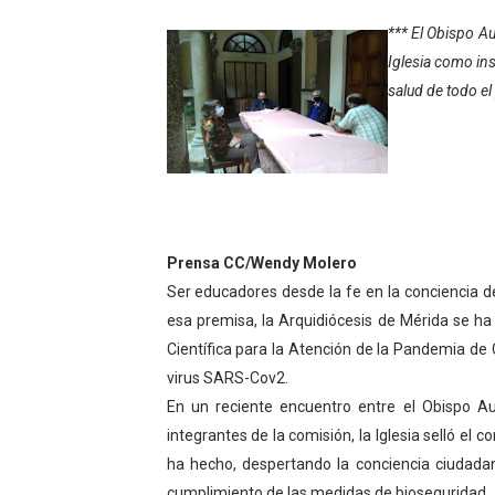
Gobierno bolivariano avanz
*** El Obispo Au
Iglesia como ins
Niños merideños aprenden
salud de todo el
Hospital universitario mues
Instituto Nacional de Nutri
Gobernación de Mérida fort
Prensa CC/Wendy Molero
Corposalud inició talleres 
Ser educadores desde la fe en la conciencia de
esa premisa, la Arquidiócesis de Mérida se ha
Fortalecen formación acad
Científica para la Atención de la Pandemia de 
Fortaleciendo la economía
virus SARS-Cov2.
En un reciente encuentro entre el Obispo Au
Campo Elías consolida plan
integrantes de la comisión, la Iglesia selló e
ha hecho, despertando la conciencia ciudad
Fundecem inició con éxito e
cumplimiento de las medidas de bioseguridad.