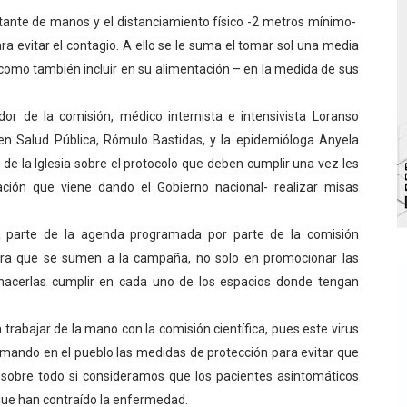
nstante de manos y el distanciamiento físico -2 metros mínimo-
bra la Semana Mundial de la Lactancia Materna
a evitar el contagio. A ello se le suma el tomar sol una media
Ríe 2026" brinda recreación y cultura a niños del municipio
í como también incluir en su alimentación – en la medida de sus
 diversos clubes deportivos de Zea en una enriquecedora jo
dor de la comisión, médico internista e intensivista Loranso
en Salud Pública, Rómulo Bastidas, y la epidemióloga Anyela
gobierno en Mérida con plan de actualización y atención ter
de la Iglesia sobre el protocolo que deben cumplir una vez les
cios del OAN para la instalación del detector Cherenkov d
zación que viene dando el Gobierno nacional- realizar misas
ma parte de la agenda programada por parte de la comisión
 para que se sumen a la campaña, no solo en promocionar las
hacerlas cumplir en cada uno de los espacios donde tengan
rabajar de la mano con la comisión científica, pues este virus
irmando en el pueblo las medidas de protección para evitar que
 sobre todo si consideramos que los pacientes asintomáticos
que han contraído la enfermedad.