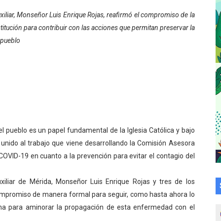
a en la transformación del hospital Sor Juana Inés
xiliar, Monseñor Luis Enrique Rojas, reafirmó el compromiso de la
titución para contribuir con las acciones que permitan preservar la
 sobre gaita de tambora con Fundecem
 pueblo
tra sus avances en visita del Consejo Legislativo
ción celebra Semana Internacional de la Lactancia Materna
alece el desarrollo productivo en Rangel
para aspirantes al curso de Emergencia Prehospitalaria
l pueblo es un papel fundamental de la Iglesia Católica y bajo
 unido al trabajo que viene desarrollando la Comisión Asesora
émica de médicos en proceso de ruralidad
COVID-19 en cuanto a la prevención para evitar el contagio del
 comunal en El Vigía con microcréditos a emprendedores y
xiliar de Mérida, Monseñor Luis Enrique Rojas y tres de los
 de bacheo en el sector La Montañita
l compromiso de manera formal para seguir, como hasta ahora lo
ana para aminorar la propagación de esta enfermedad con el
l taller vacacional de origami