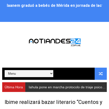
Iaanem graduó a bebés de Mérida en jornada de lactan
Iahula pone en marcha protocolo de triaje psicosocial 
Arranca en Rivas Dávila el Plan de Renovación de Voce
Alcalde Nelson Álvarez llevó jornada recreativa a la pa
CorpoMérida continúa con ciclos de formación
Fundacite culmina primera etapa de su Plan Vacacional
Nevado Gas optimiza servicio residencial en la Urbani
Balance semestral impulsa inclusión y atención a pers
Última Hora
Iahula pone en marcha protocolo de triaje psicosocial para atender a rescatistas
Plan Vacacional Comunitario “Ríe 2026” recorre las pa
Ibime realizará bazar literario “Cuentos y
Alcaldía del Municipio Libertador realizó una jornada s