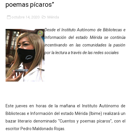
poemas pícaros”
Fundacite Mérida dicta taller gratuito de electrónica b
octubre 14, 2020
Mérida
INN-Mérida celebró el Lacto grado para promover el ini
Desde el Instituto Autónomo de Bibliotecas e
Impulsan plan estratégico de seguridad ciudadana 2027
Información del estado Mérida se continúa
incentivando en las comunidades la pasión
Mérida impulsa desarrollo económico con taller de ma
por la lectura a través de las redes sociales
Fomficc consolida alianzas e impulsa la economía com
Niños de Estudiantes de Mérida sembraron 110 árboles
Corposalud y Secretaría Social fortalecen la atención e
Inicia el plan vacacional Venezuela Renace en el sector
Este jueves en horas de la mañana el Instituto Autónomo de
Entregan planta eléctrica para fortalecer la atención sa
Bibliotecas e Información del estado Mérida (Ibime) realizará un
bazar literario denominado “Cuentos y poemas pícaros”, con el
Expertos inspeccionan espacios del OAN para la instal
escritor Pedro Maldonado Rojas.