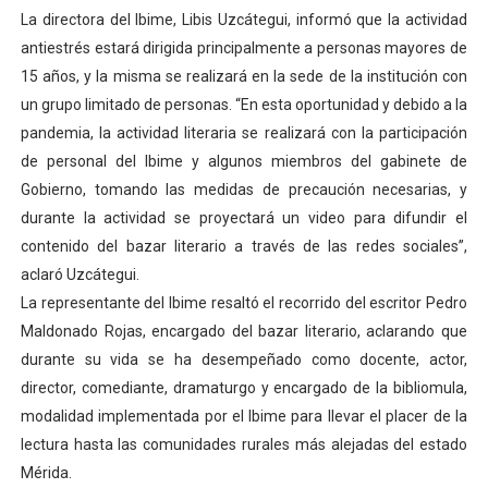
La directora del Ibime, Libis Uzcátegui, informó que la actividad
Dictan MasterClass en el marco del Encuentro LAGO Ve
antiestrés estará dirigida principalmente a personas mayores de
Campo Elías avanza con plan de asfaltado
15 años, y la misma se realizará en la sede de la institución con
un grupo limitado de personas. “En esta oportunidad y debido a la
Encuentro estadal fortalece la coordinación de polític
pandemia, la actividad literaria se realizará con la participación
de personal del Ibime y algunos miembros del gabinete de
Gobernador Arnaldo Sánchez apadrina a más de 993 nu
Gobierno, tomando las medidas de precaución necesarias, y
durante la actividad se proyectará un video para difundir el
Plan Quirúrgico Regional llega a Pueblo Llano con la ac
contenido del bazar literario a través de las redes sociales”,
aclaró Uzcátegui.
La representante del Ibime resaltó el recorrido del escritor Pedro
Maldonado Rojas, encargado del bazar literario, aclarando que
durante su vida se ha desempeñado como docente, actor,
director, comediante, dramaturgo y encargado de la bibliomula,
modalidad implementada por el Ibime para llevar el placer de la
lectura hasta las comunidades rurales más alejadas del estado
Mérida.