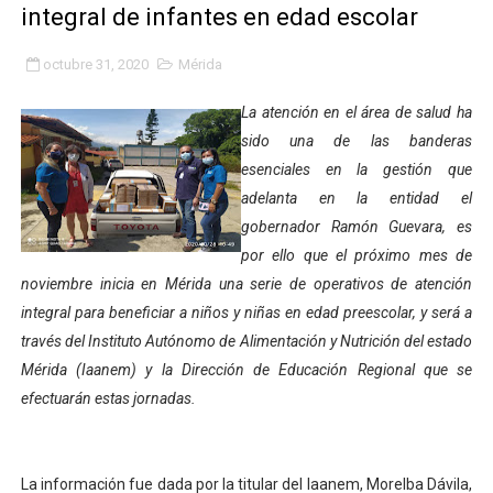
integral de infantes en edad escolar
Fundacite Mérida dicta taller gratuito de electrónica b
octubre 31, 2020
Mérida
INN-Mérida celebró el Lacto grado para promover el ini
La atención en el área de salud ha
Impulsan plan estratégico de seguridad ciudadana 2027
sido una de las banderas
esenciales en la gestión que
Mérida impulsa desarrollo económico con taller de ma
adelanta en la entidad el
Fomficc consolida alianzas e impulsa la economía com
gobernador Ramón Guevara, es
por ello que el próximo mes de
Niños de Estudiantes de Mérida sembraron 110 árboles
noviembre inicia en Mérida una serie de operativos de atención
integral para beneficiar a niños y niñas en edad preescolar, y será a
Corposalud y Secretaría Social fortalecen la atención e
través del Instituto Autónomo de Alimentación y Nutrición del estado
Mérida (Iaanem) y la Dirección de Educación Regional que se
Inicia el plan vacacional Venezuela Renace en el sector
efectuarán estas jornadas.
Entregan planta eléctrica para fortalecer la atención sa
Expertos inspeccionan espacios del OAN para la instal
La información fue dada por la titular del Iaanem, Morelba Dávila,