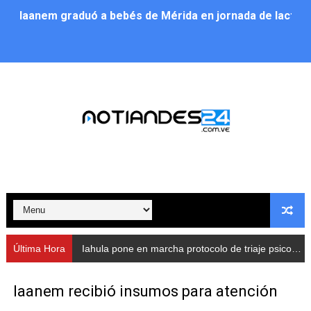
Iaanem graduó a bebés de Mérida en jornada de lactan
Iahula pone en marcha protocolo de triaje psicosocial 
Arranca en Rivas Dávila el Plan de Renovación de Voce
Alcalde Nelson Álvarez llevó jornada recreativa a la pa
CorpoMérida continúa con ciclos de formación
Fundacite culmina primera etapa de su Plan Vacacional
Nevado Gas optimiza servicio residencial en la Urbani
Balance semestral impulsa inclusión y atención a pers
Última Hora
Iahula pone en marcha protocolo de triaje psicosocial para atender a rescatistas
Plan Vacacional Comunitario “Ríe 2026” recorre las pa
Iaanem recibió insumos para atención
Alcaldía del Municipio Libertador realizó una jornada s