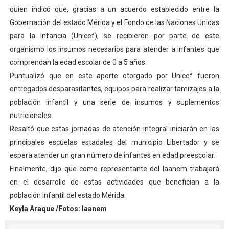
quien indicó que, gracias a un acuerdo establecido entre la
Dictan MasterClass en el marco del Encuentro LAGO Ve
Gobernación del estado Mérida y el Fondo de las Naciones Unidas
Campo Elías avanza con plan de asfaltado
para la Infancia (Unicef), se recibieron por parte de este
organismo los insumos necesarios para atender a infantes que
Encuentro estadal fortalece la coordinación de polític
comprendan la edad escolar de 0 a 5 años.
Puntualizó que en este aporte otorgado por Unicef fueron
Gobernador Arnaldo Sánchez apadrina a más de 993 nu
entregados desparasitantes, equipos para realizar tamizajes a la
población infantil y una serie de insumos y suplementos
Plan Quirúrgico Regional llega a Pueblo Llano con la ac
nutricionales.
Resaltó que estas jornadas de atención integral iniciarán en las
principales escuelas estadales del municipio Libertador y se
espera atender un gran número de infantes en edad preescolar.
Finalmente, dijo que como representante del Iaanem trabajará
en el desarrollo de estas actividades que benefician a la
población infantil del estado Mérida.
Keyla Araque /Fotos: Iaanem