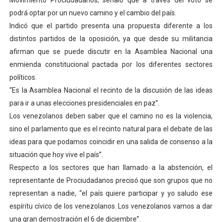
Movimiento Prociudadanos, señaló que a través del voto se
Venezuela Renace 2026 lleva sonrisas y prevención a 
podrá optar por un nuevo camino y el cambio del país.
Indicó que el partido presenta una propuesta diferente a los
Mérida impulsa el mapa de conocimientos con Encuen
distintos partidos de la oposición, ya que desde su militancia
afirman que se puede discutir en la Asamblea Nacional una
Complejo Educativo Talento Deportivo lanza Plan Agos
enmienda constitucional pactada por los diferentes sectores
políticos.
Arnaldo Sánchez reinaugura Parque Recreacional Tilingo
“Es la Asamblea Nacional el recinto de la discusión de las ideas
Corposalud inició talleres para aspirantes al curso de
para ir a unas elecciones presidenciales en paz”.
Los venezolanos deben saber que el camino no es la violencia,
sino el parlamento que es el recinto natural para el debate de las
ideas para que podamos coincidir en una salida de consenso a la
situación que hoy vive el país”.
Respecto a los sectores que han llamado a la abstención, el
representante de Prociudadanos precisó que son grupos que no
representan a nadie, “el país quiere participar y yo saludo ese
espíritu cívico de los venezolanos. Los venezolanos vamos a dar
una gran demostración el 6 de diciembre”.