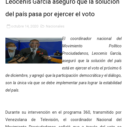
Leocenis García aseguró que la solución
Inicia el Plan Cultura Vacacional 2026 en el estado Méri
del país pasa por ejercer el voto
Ibime inició tradicional plan vacacional Aventuras en V
octubre 14, 2020
Nacionales
Merideños disfrutarán del Plan Agosto Escuelas Abier
El coordinador nacional del
Recreación y formación fortalecen la integración comu
Movimiento Político
Prociudadanos, Leocenis García,
Club "Rápidos de Zea" brilló en el Primer Festival de 
aseguró que la solución del país
está en ejercer el voto el próximo 6
84 estudiantes celebraron su graduación en el Complejo
de diciembre, y agregó que la participación democrática y el diálogo,
son la única vía que se debe implementar para lograr la estabilidad
Cmdnna lleva esperanza y atención a casas de abrigo 
del país.
Comunas de Obispo Ramos de Lora avanzan hacia el em
Arrancó Plan Vacacional Comunitario Venezuela Renac
Durante su intervención en el programa 360, transmitido por
Venezolana de Televisión, el coordinador Nacional del
Plan Vacacional Venezuela Renace 2026 arrancó con ale