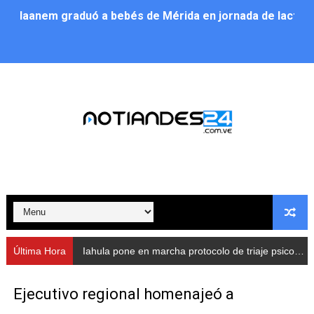
Iaanem graduó a bebés de Mérida en jornada de lactan
Iahula pone en marcha protocolo de triaje psicosocial 
Arranca en Rivas Dávila el Plan de Renovación de Voce
Alcalde Nelson Álvarez llevó jornada recreativa a la pa
CorpoMérida continúa con ciclos de formación
Fundacite culmina primera etapa de su Plan Vacacional
Nevado Gas optimiza servicio residencial en la Urbani
Balance semestral impulsa inclusión y atención a pers
Última Hora
Iahula pone en marcha protocolo de triaje psicosocial para atender a rescatistas
Plan Vacacional Comunitario “Ríe 2026” recorre las pa
Ejecutivo regional homenajeó a
Alcaldía del Municipio Libertador realizó una jornada s