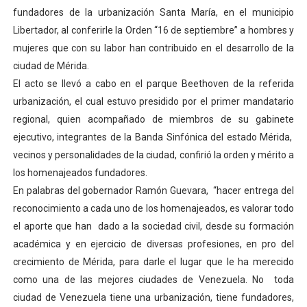
fundadores de la urbanización Santa María, en el municipio
Dictan MasterClass en el marco del Encuentro LAGO Ve
Libertador, al conferirle la Orden “16 de septiembre” a hombres y
Campo Elías avanza con plan de asfaltado
mujeres que con su labor han contribuido en el desarrollo de la
ciudad de Mérida.
Encuentro estadal fortalece la coordinación de polític
El acto se llevó a cabo en el parque Beethoven de la referida
urbanización, el cual estuvo presidido por el primer mandatario
Gobernador Arnaldo Sánchez apadrina a más de 993 nu
regional, quien acompañado de miembros de su gabinete
ejecutivo, integrantes de la Banda Sinfónica del estado Mérida,
Plan Quirúrgico Regional llega a Pueblo Llano con la ac
vecinos y personalidades de la ciudad, confirió la orden y mérito a
los homenajeados fundadores.
En palabras del gobernador Ramón Guevara, “hacer entrega del
reconocimiento a cada uno de los homenajeados, es valorar todo
el aporte que han dado a la sociedad civil, desde su formación
académica y en ejercicio de diversas profesiones, en pro del
crecimiento de Mérida, para darle el lugar que le ha merecido
como una de las mejores ciudades de Venezuela. No toda
ciudad de Venezuela tiene una urbanización, tiene fundadores,