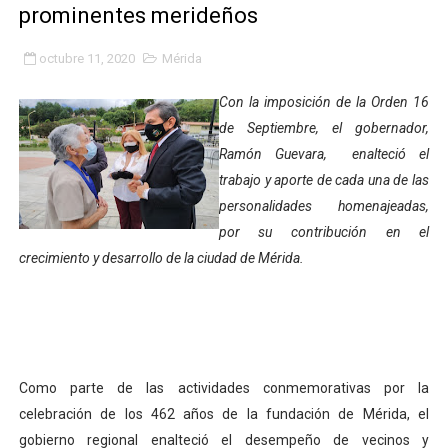
prominentes merideños
Fundacite Mérida dicta taller gratuito de electrónica b
octubre 11, 2020
Mérida
INN-Mérida celebró el Lacto grado para promover el ini
Con la imposición de la Orden 16
Impulsan plan estratégico de seguridad ciudadana 2027
de Septiembre, el gobernador,
Ramón Guevara, enalteció el
Mérida impulsa desarrollo económico con taller de ma
trabajo y aporte de cada una de las
Fomficc consolida alianzas e impulsa la economía com
personalidades homenajeadas,
por su contribución en el
Niños de Estudiantes de Mérida sembraron 110 árboles
crecimiento y desarrollo de la ciudad de Mérida.
Corposalud y Secretaría Social fortalecen la atención e
Inicia el plan vacacional Venezuela Renace en el sector
Entregan planta eléctrica para fortalecer la atención sa
Como parte de las actividades conmemorativas por la
celebración de los 462 años de la fundación de Mérida, el
Expertos inspeccionan espacios del OAN para la instal
gobierno regional enalteció el desempeño de vecinos y