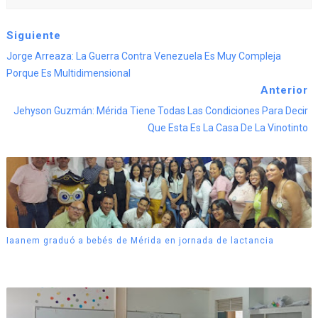
Siguiente
Jorge Arreaza: La Guerra Contra Venezuela Es Muy Compleja
Porque Es Multidimensional
Anterior
Jehyson Guzmán: Mérida Tiene Todas Las Condiciones Para Decir
Que Esta Es La Casa De La Vinotinto
Iaanem graduó a bebés de Mérida en jornada de lactancia