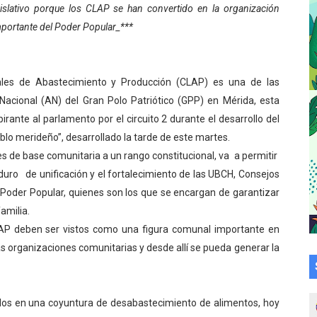
gislativo porque los CLAP se han convertido en la organización
cional 2026 en el estado Mérida
ortante del Poder Popular_***
an vacacional Aventuras en Vacaciones
Plan Agosto Escuelas Abiertas 2026
cales de Abastecimiento y Producción (CLAP) es una de las
acional (AN) del Gran Polo Patriótico (GPP) en Mérida, esta
talecen la integración comunitaria en Campo Elías
rante al parlamento por el circuito 2 durante el desarrollo del
lo merideño”, desarrollado la tarde de este martes.
ó en el Primer Festival de Atletismo en homenaje a Giovann
s de base comunitaria a un rango constitucional, va a permitir
duro de unificación y el fortalecimiento de las UBCH, Consejos
su graduación en el Complejo Educativo Aristóbulo Istúriz
oder Popular, quienes son los que se encargan de garantizar
tención a casas de abrigo en Mérida
amilia.
CLAP deben ser vistos como una figura comunal importante en
e Lora avanzan hacia el empoderamiento y la autogestió
as organizaciones comunitarias y desde allí se pueda generar la
omunitario Venezuela Renace 2026 en la Don Perucho
Renace 2026 arrancó con alegría en Lagunillas
dos en una coyuntura de desabastecimiento de alimentos, hoy