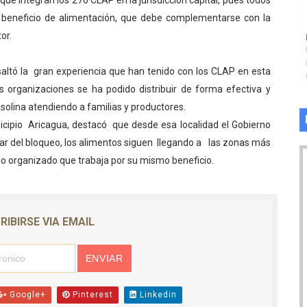
e que integran los 276 CLAP en la jurisdicción capital, pues todos
el beneficio de alimentación, que debe complementarse con la
or.
resaltó la gran experiencia que han tenido con los CLAP en esta
s organizaciones se ha podido distribuir de forma efectiva y
asolina atendiendo a familias y productores.
cipio Aricagua, destacó que desde esa localidad el Gobierno
ar del bloqueo, los alimentos siguen llegando a las zonas más
lo organizado que trabaja por su mismo beneficio.
RIBIRSE VIA EMAIL
Google+
Pinterest
Linkedin