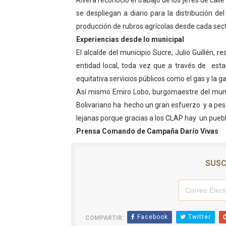
Rivera reconoció el trabajo de los jefes de call
se despliegan a diario para la distribución d
producción de rubros agrícolas desde cada sect
Experiencias desde lo municipal
El alcalde del municipio Sucre, Julio Guillén, 
entidad local, toda vez que a través de esta
equitativa servicios públicos como el gas y la g
Así mismo Emiro Lobo, burgomaestre del muni
Bolivariano ha hecho un gran esfuerzo y a pes
lejanas porque gracias a los CLAP hay un pueb
Prensa Comando de Campaña Darío Vivas
SUSC
Facebook
Twitter
COMPARTIR: