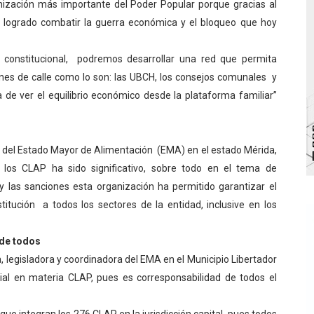
nización más importante del Poder Popular porque gracias al
va sonrisas y prevención a Torondoy
a logrado combatir la guerra económica y el bloqueo que hoy
e conocimientos con Encuentro de Formadores Comunales 
constitucional, podremos desarrollar una red que permita
nes de calle como lo son: las UBCH, los consejos comunales y
 Deportivo lanza Plan Agosto Escuelas Abiertas 2026
de ver el equilibrio económico desde la plataforma familiar”
 Parque Recreacional Tilingo del Niño y la Niña Azulitense
para aspirantes al curso de Emergencia Prehospitalaria
al del Estado Mayor de Alimentación (EMA) en el estado Mérida,
los CLAP ha sido significativo, sobre todo en el tema de
o y las sanciones esta organización ha permitido garantizar el
titución a todos los sectores de la entidad, inclusive en los
 de todos
a, legisladora y coordinadora del EMA en el Municipio Libertador
al en materia CLAP, pues es corresponsabilidad de todos el