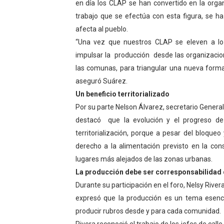
en día los CLAP se han convertido en la orga
Venezuela Renace 2026 lle
trabajo que se efectúa con esta figura, se h
afecta al pueblo.
Mérida impulsa el mapa d
“Una vez que nuestros CLAP se eleven a lo 
impulsar la producción desde las organizacio
Complejo Educativo Talento
las comunas, para triangular una nueva forma 
Arnaldo Sánchez reinaugura
aseguró Suárez.
Un beneficio territorializado
Corposalud inició talleres 
Por su parte Nelson Álvarez, secretario Gener
destacó que la evolución y el progreso de 
territorialización, porque a pesar del bloque
derecho a la alimentación previsto en la cons
lugares más alejados de las zonas urbanas.
La producción debe ser corresponsabilidad
Durante su participación en el foro, Nelsy River
expresó que la producción es un tema esenci
producir rubros desde y para cada comunidad.