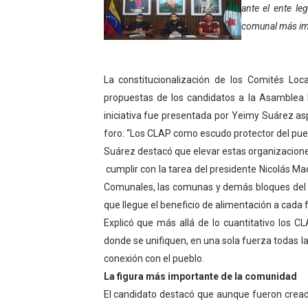
ante el ente le
Inicia el Plan Cultura Vaca
comunal más imp
Ibime inició tradicional pl
Merideños disfrutarán del 
La constitucionalización de los Comités Lo
propuestas de los candidatos a la Asamblea N
Recreación y formación for
iniciativa fue presentada por Yeimy Suárez aspi
foro: “Los CLAP como escudo protector del pueb
Club "Rápidos de Zea" brill
Suárez destacó que elevar estas organizacione
cumplir con la tarea del presidente Nicolás Ma
84 estudiantes celebraron 
Comunales, las comunas y demás bloques del P
Cmdnna lleva esperanza y a
que llegue el beneficio de alimentación a cada f
Explicó que más allá de lo cuantitativo los 
Comunas de Obispo Ramos d
donde se unifiquen, en una sola fuerza todas l
conexión con el pueblo.
Arrancó Plan Vacacional C
La figura más importante de la comunidad
Plan Vacacional Venezuela 
El candidato destacó que aunque fueron crea