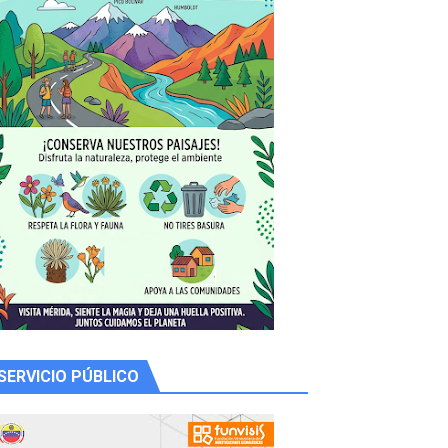
y Valero
n
SERVICIO PÚBLICO