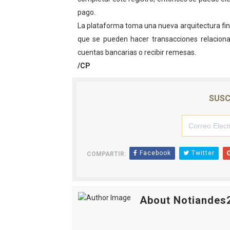
pago.
El Lactario del Iahula cele
La plataforma toma una nueva arquitectura fina
Plan Vacacional "Venezuela 
que se pueden hacer transacciones relacionada
cuentas bancarias o recibir remesas.
Iniciación al yoga reúne a
/CP
Mincomunas impulsa el auto
SUSC
Expertos inspeccionan espa
Facebook
Twitter
COMPARTIR:
About Notiandes