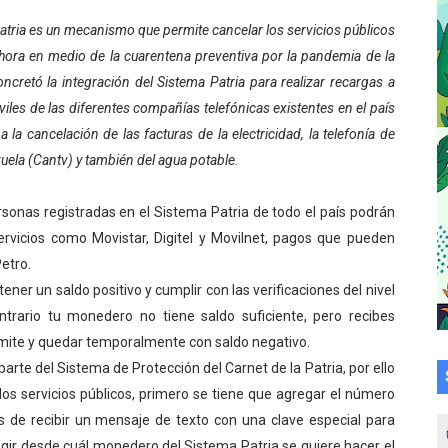
a en la transformación del hospital Sor Juana Inés
Patria es un mecanismo que permite cancelar los servicios públicos
hora en medio de la cuarentena preventiva por la pandemia de la
 sobre gaita de tambora con Fundecem
ncretó la integración del Sistema Patria para realizar recargas a
iles de las diferentes compañías telefónicas existentes en el país
tra sus avances en visita del Consejo Legislativo
 la cancelación de las facturas de la electricidad, la telefonía de
ción celebra Semana Internacional de la Lactancia Materna
la (Cantv) y también del agua potable.
alece el desarrollo productivo en Rangel
rsonas registradas en el Sistema Patria de todo el país podrán
ervicios como Movistar, Digitel y Movilnet, pagos que pueden
para aspirantes al curso de Emergencia Prehospitalaria
Petro.
tener un saldo positivo y cumplir con las verificaciones del nivel
émica de médicos en proceso de ruralidad
ontrario tu monedero no tiene saldo suficiente, pero recibes
 comunal en El Vigía con microcréditos a emprendedores y
ámite y quedar temporalmente con saldo negativo.
te del Sistema de Protección del Carnet de la Patria, por ello
 de bacheo en el sector La Montañita
los servicios públicos, primero se tiene que agregar el número
s de recibir un mensaje de texto con una clave especial para
l taller vacacional de origami
egir desde cuál monedero del Sistema Patria se quiere hacer el