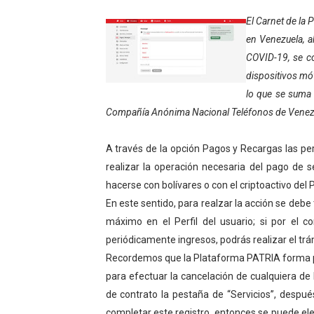
Gobierno bolivariano avanz
El Carnet de la 
en Venezuela, a
Niños merideños aprenden
COVID-19, se co
dispositivos móv
Hospital universitario mues
lo que se suma a
Instituto Nacional de Nutri
Compañía Anónima Nacional Teléfonos de Venezue
Gobernación de Mérida fort
A través de la opción Pagos y Recargas las pe
realizar la operación necesaria del pago de s
Corposalud inició talleres 
hacerse con bolívares o con el criptoactivo del 
En este sentido, para realzar la acción se debe 
Fortalecen formación acad
máximo en el Perfil del usuario; si por el c
Fortaleciendo la economía
periódicamente ingresos, podrás realizar el tr
Recordemos que la Plataforma PATRIA forma par
Campo Elías consolida plan
para efectuar la cancelación de cualquiera de 
de contrato la pestaña de “Servicios”, despué
Fundecem inició con éxito e
completar este registro, entonces se puede el