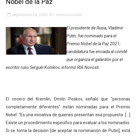
Nobel de la Paz
Gobierno bolivariano avanza en la transformación del h
septiembre 24, 2020
Internacionales
Niños merideños aprenden sobre gaita de tambora co
El presidente de Rusia, Vladímir
Hospital universitario muestra sus avances en visita de
Putin, fue nominado para el
Premio Nobel de la Paz 2021;
Instituto Nacional de Nutrición celebra Semana Interna
candidatura fue enviada al comité
que organiza el galardón por el
Gobernación de Mérida fortalece el desarrollo product
escritor ruso Serguéi Komkov, informó RIA Novosti.
Corposalud inició talleres para aspirantes al curso de
Fortalecen formación académica de médicos en proces
El vocero del Kremlin, Dmitri Peskov, señaló que “personas
Fortaleciendo la economía comunal en El Vigía con mi
completamente diferentes” están nominadas para el Premio
Nobel. “Es una iniciativa de quienes presentan esa propuesta. […]
Campo Elías consolida plan de bacheo en el sector La 
Existe un procedimiento específico para evaluar a los nominados.
Fundecem inició con éxito el taller vacacional de origa
Si se toma la decisión [de aceptar la nominación de Putin], está