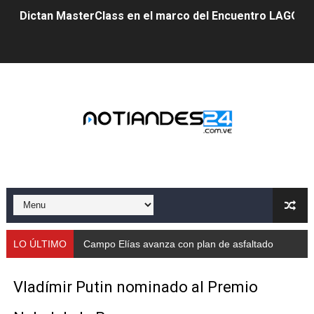
Dictan MasterClass en el marco del Encuentro LAGO Ve
Campo Elías avanza con plan de asfaltado
Encuentro estadal fortalece la coordinación de polític
Gobernador Arnaldo Sánchez apadrina a más de 993 nu
Venezuela instala su primer detector de astropartícula
Consolidan planificación técnica en el Complejo Educat
Mérida fortalece su reserva deportiva de cara a comp
Gobernación de Mérida instalará mesa de trabajo con 
LO ÚLTIMO
Campo Elías avanza con plan de asfaltado
Niños merideños potencian su talento en plan vacaciona
Vladímir Putin nominado al Premio
Fundecem ofrece taller de bordado en punto de cruz