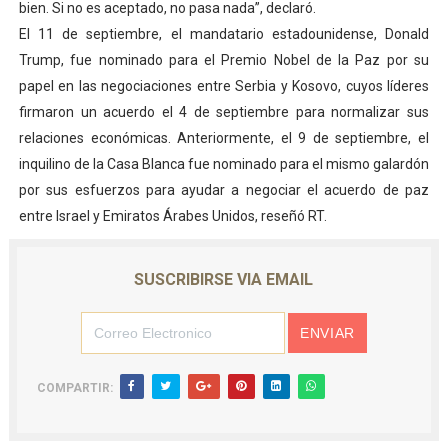
bien. Si no es aceptado, no pasa nada”, declaró.
El Lactario del Iahula celebra la Semana Mundial de la 
El 11 de septiembre, el mandatario estadounidense, Donald
Trump, fue nominado para el Premio Nobel de la Paz por su
Plan Vacacional "Venezuela Ríe 2026" brinda recreación 
papel en las negociaciones entre Serbia y Kosovo, cuyos líderes
firmaron un acuerdo el 4 de septiembre para normalizar sus
Iniciación al yoga reúne a diversos clubes deportivos 
relaciones económicas. Anteriormente, el 9 de septiembre, el
Mincomunas impulsa el autogobierno en Mérida con plan 
inquilino de la Casa Blanca fue nominado para el mismo galardón
por sus esfuerzos para ayudar a negociar el acuerdo de paz
Expertos inspeccionan espacios del OAN para la instal
entre Israel y Emiratos Árabes Unidos, reseñó RT.
SUSCRIBIRSE VIA EMAIL
COMPARTIR: