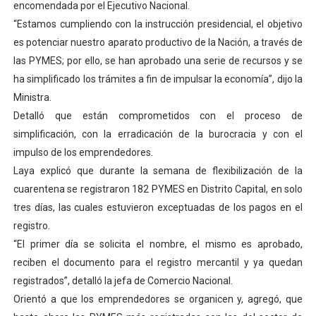
encomendada por el Ejecutivo Nacional.
Campo Elías consolida plan de bacheo en el sector La 
“Estamos cumpliendo con la instrucción presidencial, el objetivo
es potenciar nuestro aparato productivo de la Nación, a través de
Fundecem inició con éxito el taller vacacional de origa
las PYMES; por ello, se han aprobado una serie de recursos y se
ha simplificado los trámites a fin de impulsar la economía”, dijo la
El Lactario del Iahula celebra la Semana Mundial de la 
Ministra.
Plan Vacacional "Venezuela Ríe 2026" brinda recreación 
Detalló que están comprometidos con el proceso de
simplificación, con la erradicación de la burocracia y con el
Inicia el plan vacacional Venezuela Renace en el sector
impulso de los emprendedores.
Laya explicó que durante la semana de flexibilización de la
cuarentena se registraron 182 PYMES en Distrito Capital, en solo
tres días, las cuales estuvieron exceptuadas de los pagos en el
registro.
“El primer día se solicita el nombre, el mismo es aprobado,
reciben el documento para el registro mercantil y ya quedan
registrados”, detalló la jefa de Comercio Nacional.
Orientó a que los emprendedores se organicen y, agregó, que