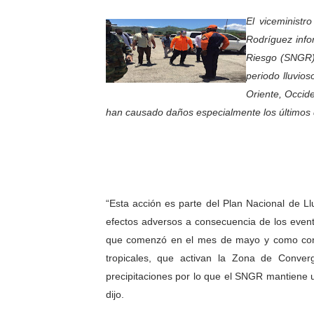
Fundacite Mérida dicta tall
El viceministr
Rodríguez info
INN-Mérida celebró el Lacto
Riesgo (SNGR) 
periodo lluvio
Impulsan plan estratégico 
Oriente, Occide
Mérida impulsa desarrollo 
han causado daños especialmente los últimos d
Fomficc consolida alianzas
Niños de Estudiantes de M
“Esta acción es parte del Plan Nacional de Ll
Corposalud y Secretaría Soc
efectos adversos a consecuencia de los evento
Inicia el plan vacacional V
que comenzó en el mes de mayo y como conse
tropicales, que activan la Zona de Converg
Entregan planta eléctrica pa
precipitaciones por lo que el SNGR mantiene 
dijo.
Expertos inspeccionan espa