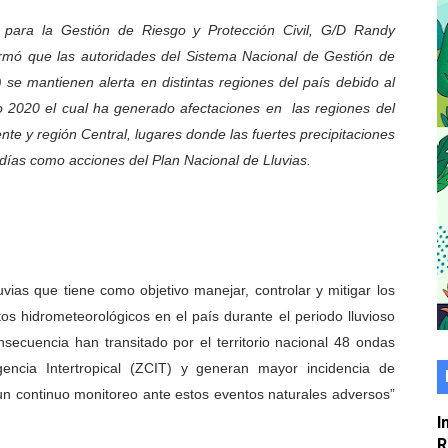
er gratuito de electrónica básica para jóvenes
o para la Gestión de Riesgo y Protección Civil, G/D Randy
rmó que las autoridades del Sistema Nacional de Gestión de
 grado para promover el inicio de una vida saludable
se mantienen alerta en distintas regiones del país debido al
so 2020 el cual ha generado afectaciones en las regiones del
de seguridad ciudadana 2027-2029 en los 23 municipios
nte y región Central, lugares donde las fuertes precipitaciones
económico con taller de marcas y patentes
ías como acciones del Plan Nacional de Lluvias.
 e impulsa la economía comunal en Mérida
érida sembraron 110 árboles en su sede
uvias que tiene como objetivo manejar, controlar y mitigar los
ial fortalecen la atención en los municipios
s hidrometeorológicos en el país durante el periodo lluvioso
enezuela Renace en el sector El Alcázar
cuencia han transitado por el territorio nacional 48 ondas
encia Intertropical (ZCIT) y generan mayor incidencia de
ra fortalecer la atención sanitaria en Ejido
un continuo monitoreo ante estos eventos naturales adversos”
I
cios del OAN para la instalación del detector Cherenkov d
R