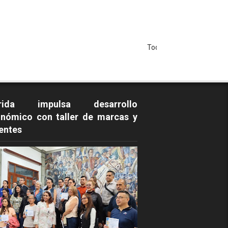
Todos los Derechos Reservados - 
rida impulsa desarrollo
nómico con taller de marcas y
entes