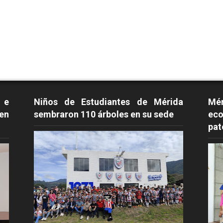
 e
Niños de Estudiantes de Mérida
Mé
en
sembraron 110 árboles en su sede
eco
pat