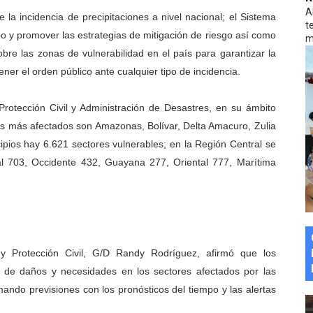
A
a incidencia de precipitaciones a nivel nacional; el Sistema
marco del Encuentro LAGO Venezuela, edición Mérida
t
po y promover las estrategias de mitigación de riesgo así como
m
n de asfaltado
obre las zonas de vulnerabilidad en el país para garantizar la
ner el orden público ante cualquier tipo de incidencia.
 la coordinación de políticas sociales en Mérida
Protección Civil y Administración de Desastres, en su ámbito
z apadrina a más de 993 nuevos bachilleres de Mérida
os más afectados son Amazonas, Bolívar, Delta Amacuro, Zulia
ega a Pueblo Llano con la activación de dos quirófanos
pios hay 6.621 sectores vulnerables; en la Región Central se
tal 703, Occidente 432, Guayana 277, Oriental 777, Marítima
 y Protección Civil, G/D Randy Rodríguez, afirmó que los
n de daños y necesidades en los sectores afectados por las
mando previsiones con los pronósticos del tiempo y las alertas