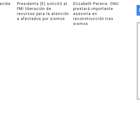
recibe
Presidenta (E) solicitó al
Elizabeth Pereira: ONU
FMI liberación de
prestará importante
recursos para la atención
asesoría en
a afectados por sismos
reconstrucción tras
sismos