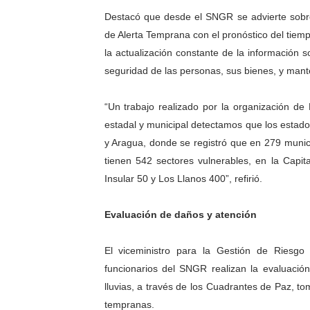
Destacó que desde el SNGR se advierte sobre l
Dictan MasterClass en el 
de Alerta Temprana con el pronóstico del tiem
Campo Elías avanza con pla
la actualización constante de la información s
seguridad de las personas, sus bienes, y mante
Encuentro estadal fortalece
“Un trabajo realizado por la organización de 
Gobernador Arnaldo Sánche
estadal y municipal detectamos que los estad
Plan Quirúrgico Regional ll
y Aragua, donde se registró que en 279 munici
tienen 542 sectores vulnerables, en la Capi
Insular 50 y Los Llanos 400”, refirió.
Evaluación de daños y atención
El viceministro para la Gestión de Riesgo
funcionarios del SNGR realizan la evaluació
lluvias, a través de los Cuadrantes de Paz, to
tempranas.