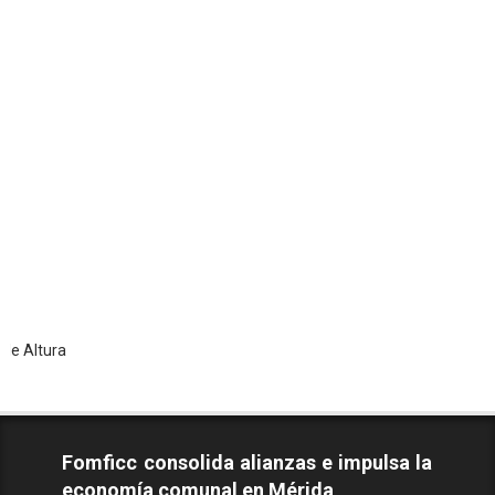
To
Fomficc consolida alianzas e impulsa la
economía comunal en Mérida