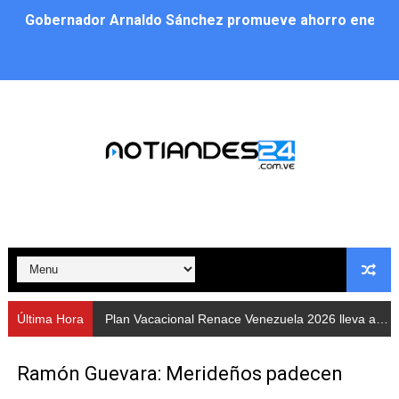
Gobernador Arnaldo Sánchez promueve ahorro energé
Plan Vacacional Renace Venezuela 2026 lleva activida
Plan de alumbrado público sustituye progresivamente m
Cuerpos de Seguridad activaron operativos nocturnos p
​Gobierno Bolivariano avanza en la instalación de nuev
Gobernación de Mérida despliega plan de atención integ
Alcaldía de Libertador impulsa el Plan Ofensiva Comuna
Cidata y el Observatorio Astronómico Nacional de Bras
Última Hora
Plan Vacacional Renace Venezuela 2026 lleva actividades recreativas a Los Guaimaros
Concejo Municipal de Zea celebra distinción de "Muni
Ramón Guevara: Merideños padecen
CIEPROL-ULA distingue al municipio Zea como "Munici