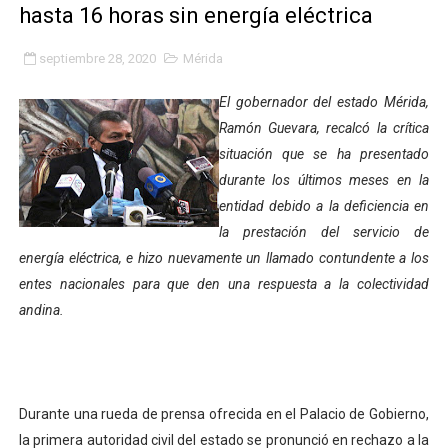
hasta 16 horas sin energía eléctrica
Plan Quirúrgico Regional llega a Pueblo Llano con la ac
septiembre 28, 2020
Mérida
Iaanem graduó a bebés de Mérida en jornada de lactan
El gobernador del estado Mérida,
Iahula pone en marcha protocolo de triaje psicosocial 
Ramón Guevara, recalcó la crítica
situación que se ha presentado
Arranca en Rivas Dávila el Plan de Renovación de Voce
durante los últimos meses en la
Alcalde Nelson Álvarez llevó jornada recreativa a la pa
entidad debido a la deficiencia en
la prestación del servicio de
CorpoMérida continúa con ciclos de formación
energía eléctrica, e hizo nuevamente un llamado contundente a los
entes nacionales para que den una respuesta a la colectividad
Fundacite culmina primera etapa de su Plan Vacacional
andina.
Nevado Gas optimiza servicio residencial en la Urbani
Balance semestral impulsa inclusión y atención a pers
Durante una rueda de prensa ofrecida en el Palacio de Gobierno,
Plan Vacacional Comunitario “Ríe 2026” recorre las pa
la primera autoridad civil del estado se pronunció en rechazo a la