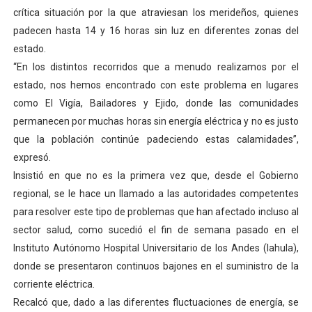
crítica situación por la que atraviesan los merideños, quienes
Alcaldía del Municipio Libertador realizó una jornada s
padecen hasta 14 y 16 horas sin luz en diferentes zonas del
Fundacite Mérida dicta taller gratuito de electrónica b
estado.
“En los distintos recorridos que a menudo realizamos por el
INN-Mérida celebró el Lacto grado para promover el ini
estado, nos hemos encontrado con este problema en lugares
como El Vigía, Bailadores y Ejido, donde las comunidades
Impulsan plan estratégico de seguridad ciudadana 2027
permanecen por muchas horas sin energía eléctrica y no es justo
que la población continúe padeciendo estas calamidades”,
Jornada social benefició a 250 familias en Los Guarima
expresó.
Insistió en que no es la primera vez que, desde el Gobierno
regional, se le hace un llamado a las autoridades competentes
para resolver este tipo de problemas que han afectado incluso al
sector salud, como sucedió el fin de semana pasado en el
Instituto Autónomo Hospital Universitario de los Andes (Iahula),
donde se presentaron continuos bajones en el suministro de la
corriente eléctrica.
Recalcó que, dado a las diferentes fluctuaciones de energía, se