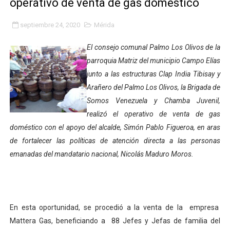
operativo de venta de gas doméstico
Fortalecen formación académica de médicos en proces
septiembre 24, 2020
Mérida
Fortaleciendo la economía comunal en El Vigía con mi
El consejo comunal Palmo Los Olivos de la
Campo Elías consolida plan de bacheo en el sector La 
parroquia Matriz del municipio Campo Elías
junto a las estructuras Clap India Tibisay y
Fundecem inició con éxito el taller vacacional de origa
Arañero del Palmo Los Olivos, la Brigada de
Somos Venezuela y Chamba Juvenil,
El Lactario del Iahula celebra la Semana Mundial de la 
realizó el operativo de venta de gas
Plan Vacacional "Venezuela Ríe 2026" brinda recreación 
doméstico con el apoyo del alcalde, Simón Pablo Figueroa, en aras
de fortalecer las políticas de atención directa a las personas
Iniciación al yoga reúne a diversos clubes deportivos 
emanadas del mandatario nacional, Nicolás Maduro Moros.
Mincomunas impulsa el autogobierno en Mérida con plan 
‎Unión cívico militar rindió honores a la Bandera Nacion
En esta oportunidad, se procedió a la venta de la empresa
Gobernación de Mérida realizó jornada socialista en Ec
Mattera Gas, beneficiando a 88 Jefes y Jefas de familia del