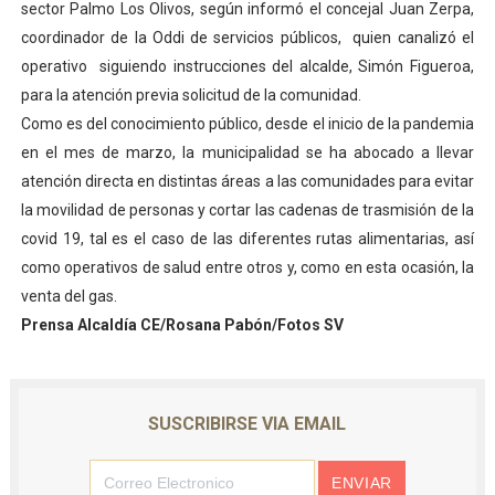
sector Palmo Los Olivos, según informó el concejal Juan Zerpa,
Inicia el Plan Cultura Vacacional 2026 en el estado Méri
coordinador de la Oddi de servicios públicos, quien canalizó el
operativo siguiendo instrucciones del alcalde, Simón Figueroa,
Ibime inició tradicional plan vacacional Aventuras en V
para la atención previa solicitud de la comunidad.
Como es del conocimiento público, desde el inicio de la pandemia
Merideños disfrutarán del Plan Agosto Escuelas Abier
en el mes de marzo, la municipalidad se ha abocado a llevar
Recreación y formación fortalecen la integración comu
atención directa en distintas áreas a las comunidades para evitar
la movilidad de personas y cortar las cadenas de trasmisión de la
Consolidan planificación técnica en el Complejo Educat
covid 19, tal es el caso de las diferentes rutas alimentarias, así
como operativos de salud entre otros y, como en esta ocasión, la
venta del gas.
Prensa Alcaldía CE/Rosana Pabón/Fotos SV
SUSCRIBIRSE VIA EMAIL