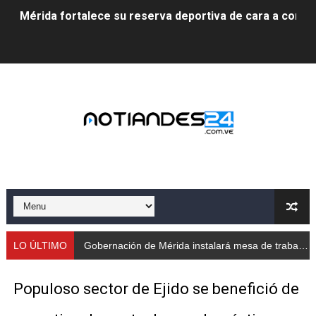
Mérida fortalece su reserva deportiva de cara a comp
Gobernación de Mérida instalará mesa de trabajo con 
Niños merideños potencian su talento en plan vacaciona
Fundecem ofrece taller de bordado en punto de cruz
Gobierno bolivariano avanza en la transformación del h
Niños merideños aprenden sobre gaita de tambora co
Hospital universitario muestra sus avances en visita de
Instituto Nacional de Nutrición celebra Semana Interna
LO ÚLTIMO
Gobernación de Mérida instalará mesa de trabajo con educadores jubilados
Gobernación de Mérida fortalece el desarrollo product
Populoso sector de Ejido se benefició de
Corposalud inició talleres para aspirantes al curso de