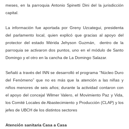
meses, en la parroquia Antonio Spinetti Dini del la jurisdicción
Alcaldía del Municipio Libertador realizó una jornada s
capital.
Fundacite Mérida dicta taller gratuito de electrónica b
La información fue aportada por Greny Uzcategui, presidenta
INN-Mérida celebró el Lacto grado para promover el ini
del parlamento local, quien explicó que gracias al apoyo del
protector del estado Mérida Jehyson Guzmán, dentro de la
Impulsan plan estratégico de seguridad ciudadana 2027
parroquia se activaron dos puntos, uno en el módulo de Santo
Domingo y el otro en la cancha de La Domingo Salazar.
Jornada social benefició a 250 familias en Los Guarima
Señaló a través del INN se desarrolló el programa “Núcleo Duro
del Fenómeno” que no es más que la atención a las niñas y
niños menores de seis años; durante la actividad contaron con
el apoyo del concejal Wilmer Valero, el Movimiento Paz y Vida,
los Comité Locales de Abastecimiento y Producción (CLAP) y los
jefes de UBCH de los distintos sectores
Atención sanitaria Casa a Casa