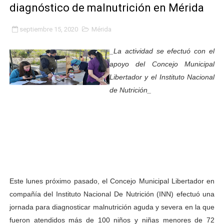
diagnóstico de malnutrición en Mérida
Plan Quirúrgico Regional llega a Pueblo Llano con la ac
septiembre 15, 2020
Mérida
Iaanem graduó a bebés de Mérida en jornada de lactan
_La actividad se efectuó con el
Iahula pone en marcha protocolo de triaje psicosocial 
apoyo del Concejo Municipal
Libertador y el Instituto Nacional
Arranca en Rivas Dávila el Plan de Renovación de Voce
de Nutrición_
Alcalde Nelson Álvarez llevó jornada recreativa a la pa
CorpoMérida continúa con ciclos de formación
Fundacite culmina primera etapa de su Plan Vacacional
Nevado Gas optimiza servicio residencial en la Urbani
Este lunes próximo pasado, el Concejo Municipal Libertador en
Balance semestral impulsa inclusión y atención a pers
compañía del Instituto Nacional De Nutrición (INN) efectuó una
jornada para diagnosticar malnutrición aguda y severa en la que
Plan Vacacional Comunitario “Ríe 2026” recorre las pa
fueron atendidos más de 100 niños y niñas menores de 72