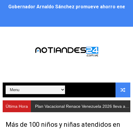
Gobernador Arnaldo Sánchez promueve ahorro energé
Plan Vacacional Renace Venezuela 2026 lleva activida
Plan de alumbrado público sustituye progresivamente m
Cuerpos de Seguridad activaron operativos nocturnos p
​Gobierno Bolivariano avanza en la instalación de nuev
Gobernación de Mérida despliega plan de atención integ
Alcaldía de Libertador impulsa el Plan Ofensiva Comuna
Cidata y el Observatorio Astronómico Nacional de Bras
Última Hora
Plan Vacacional Renace Venezuela 2026 lleva actividades recreativas a Los Guaimaros
Concejo Municipal de Zea celebra distinción de "Muni
Más de 100 niños y niñas atendidos en
CIEPROL-ULA distingue al municipio Zea como "Munici