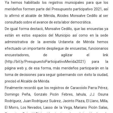
Ya hemos habilitado los registros municipales para que los
Dictan MasterClass en el marco del Encuentro LAGO Ve
merideños formen parte del Presupuesto participativo 2021, así
lo afirmó el alcalde de Mérida, Alcides Monsalve Cedillo al ser
Campo Elías avanza con plan de asfaltado
consultado sobre el avance de esta labor democrática.
De igual forma destacó, Monsalve Cedillo, que las encuestas ya
Encuentro estadal fortalece la coordinación de polític
están en estos espacios del Municipio así como en la sede
Gobernador Arnaldo Sánchez apadrina a más de 993 nu
administrativa de la avenida Urdaneta de Mérida hemos
efectuado un importante despliegue de encuestas, funcionarios
Plan Quirúrgico Regional llega a Pueblo Llano con la ac
encuestadores, de agilizar el link
(http://bit.ly/PresupuestoParticipativoMerida2021) para la
página web y, de esa forma, más merideños participarán en la
toma de decisiones para seguir gobernando con éxito la ciudad,
precisó el Alcalde de Mérida.
Finalmente recordó que los registros de Caracciolo Parra Pérez,
Domingo Peña, Gonzalo Picón Febres, Iahula, J.J. Osuna
Rodríguez, Juan Rodríguez Suárez, Jacinto Plaza, El Llano, Milla,
El Morro, Los Nevados, Lasso de la Vega, Mariano Picón Salas,