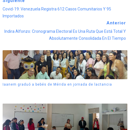
Siguiente
Covid-19: Venezuela Registra 612 Casos Comunitarios Y 95
Importados
Anterior
Indira Alfonzo: Cronograma Electoral Es Una Ruta Que Está Total Y
Absolutamente Consolidada En El Tiempo
Iaanem graduó a bebés de Mérida en jornada de lactancia