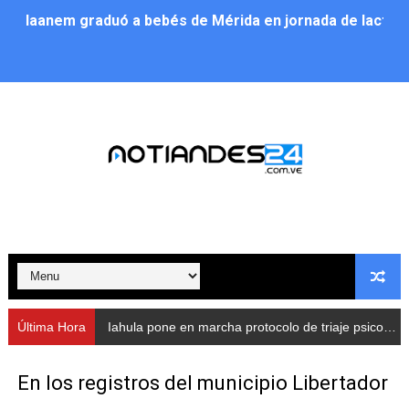
Iaanem graduó a bebés de Mérida en jornada de lactan
Iahula pone en marcha protocolo de triaje psicosocial 
Arranca en Rivas Dávila el Plan de Renovación de Voce
Alcalde Nelson Álvarez llevó jornada recreativa a la pa
CorpoMérida continúa con ciclos de formación
Fundacite culmina primera etapa de su Plan Vacacional
Nevado Gas optimiza servicio residencial en la Urbani
Balance semestral impulsa inclusión y atención a pers
Última Hora
Iahula pone en marcha protocolo de triaje psicosocial para atender a rescatistas
Plan Vacacional Comunitario “Ríe 2026” recorre las pa
En los registros del municipio Libertador
Alcaldía del Municipio Libertador realizó una jornada s