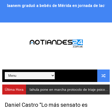
Iaanem graduó a bebés de Mérida en jornada de lactan
Iahula pone en marcha protocolo de triaje psicosocial 
Arranca en Rivas Dávila el Plan de Renovación de Voce
Alcalde Nelson Álvarez llevó jornada recreativa a la pa
CorpoMérida continúa con ciclos de formación
Fundacite culmina primera etapa de su Plan Vacacional
Nevado Gas optimiza servicio residencial en la Urbani
Balance semestral impulsa inclusión y atención a pers
Última Hora
Iahula pone en marcha protocolo de triaje psicosocial para atender a rescatistas
Plan Vacacional Comunitario “Ríe 2026” recorre las pa
Daniel Castro "Lo más sensato es
Alcaldía del Municipio Libertador realizó una jornada s