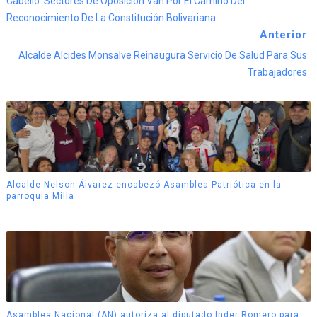
Cabello: Sectores De Oposición Van Por El Camino Del
Reconocimiento De La Constitución Bolivariana
Anterior
Alcalde Alcides Monsalve Reinaugura Servicio De Salud Para Sus
Trabajadores
Alcalde Nelson Álvarez encabezó Asamblea Patriótica en la
parroquia Milla
Asamblea Nacional (AN) autoriza al diputado Inder Romero para