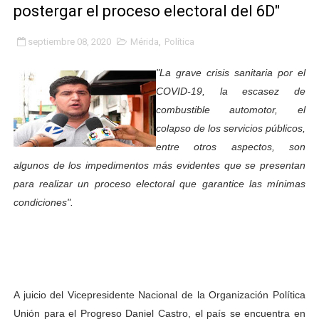
postergar el proceso electoral del 6D"
Fundacite Mérida dicta taller gratuito de electrónica b
septiembre 08, 2020
Mérida
,
Política
INN-Mérida celebró el Lacto grado para promover el ini
"La grave crisis sanitaria por el
Impulsan plan estratégico de seguridad ciudadana 2027
COVID-19, la escasez de
combustible automotor, el
Mérida impulsa desarrollo económico con taller de ma
colapso de los servicios públicos,
Fomficc consolida alianzas e impulsa la economía com
entre otros aspectos, son
algunos de los impedimentos más evidentes que se presentan
Niños de Estudiantes de Mérida sembraron 110 árboles
para realizar un proceso electoral que garantice las mínimas
condiciones".
Corposalud y Secretaría Social fortalecen la atención e
Inicia el plan vacacional Venezuela Renace en el sector
Entregan planta eléctrica para fortalecer la atención sa
A juicio del Vicepresidente Nacional de la Organización Política
Expertos inspeccionan espacios del OAN para la instal
Unión para el Progreso Daniel Castro, el país se encuentra en