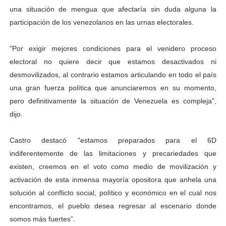
una situación de mengua que afectaría sin duda alguna la
Dictan MasterClass en el marco del Encuentro LAGO Ve
participación de los venezolanos en las urnas electorales.
Campo Elías avanza con plan de asfaltado
"Por exigir mejores condiciones para el venidero proceso
Encuentro estadal fortalece la coordinación de polític
electoral no quiere decir que estamos desactivados ni
desmovilizados, al contrario estamos articulando en todo el país
Gobernador Arnaldo Sánchez apadrina a más de 993 nu
una gran fuerza política que anunciaremos en su momento,
pero definitivamente la situación de Venezuela es compleja",
Plan Quirúrgico Regional llega a Pueblo Llano con la ac
dijo.
Castro destacó "estamos preparados para el 6D
indiferentemente de las limitaciones y precariedades que
existen, creemos en el voto como medio de movilización y
activación de esta inmensa mayoría opositora que anhela una
solución al conflicto social, político y económico en el cual nos
encontramos, el pueblo desea regresar al escenario donde
somos más fuertes”.