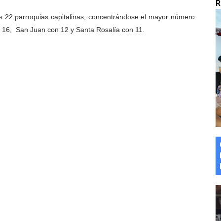
R
marco del Encuentro LAGO Venezuela, edición Mérida
as 22 parroquias capitalinas, concentrándose el mayor número
on 16, San Juan con 12 y Santa Rosalía con 11.
n de asfaltado
 la coordinación de políticas sociales en Mérida
z apadrina a más de 993 nuevos bachilleres de Mérida
ega a Pueblo Llano con la activación de dos quirófanos