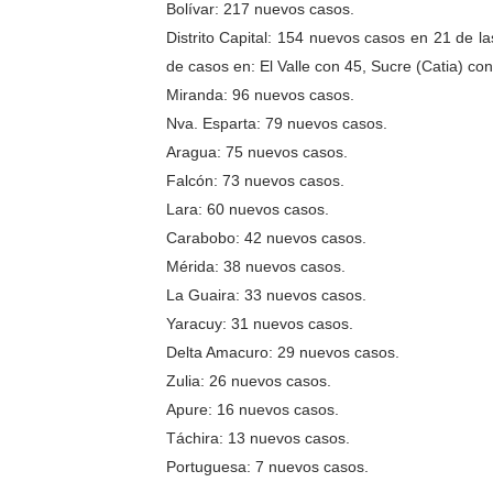
Bolívar: 217 nuevos casos.
Dictan MasterClass en el 
Distrito Capital: 154 nuevos casos en 21 de l
de casos en: El Valle con 45, Sucre (Catia) c
Campo Elías avanza con pla
Miranda: 96 nuevos casos.
Nva. Esparta: 79 nuevos casos.
Encuentro estadal fortalece
Aragua: 75 nuevos casos.
Gobernador Arnaldo Sánche
Falcón: 73 nuevos casos.
Lara: 60 nuevos casos.
Plan Quirúrgico Regional ll
Carabobo: 42 nuevos casos.
Mérida: 38 nuevos casos.
La Guaira: 33 nuevos casos.
Yaracuy: 31 nuevos casos.
Delta Amacuro: 29 nuevos casos.
Zulia: 26 nuevos casos.
Apure: 16 nuevos casos.
Táchira: 13 nuevos casos.
Portuguesa: 7 nuevos casos.