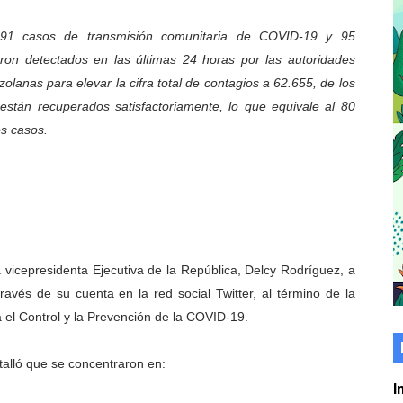
er gratuito de electrónica básica para jóvenes
991 casos de transmisión comunitaria de COVID-19 y 95
ron detectados en las últimas 24 horas por las autoridades
 grado para promover el inicio de una vida saludable
zolanas para elevar la cifra total de contagios a 62.655, de los
de seguridad ciudadana 2027-2029 en los 23 municipios
están recuperados satisfactoriamente, lo que equivale al 80
os casos.
económico con taller de marcas y patentes
 e impulsa la economía comunal en Mérida
érida sembraron 110 árboles en su sede
ial fortalecen la atención en los municipios
a vicepresidenta Ejecutiva de la República, Delcy Rodríguez, a
avés de su cuenta en la red social Twitter, al término de la
enezuela Renace en el sector El Alcázar
a el Control y la Prevención de la COVID-19.
ra fortalecer la atención sanitaria en Ejido
talló que se concentraron en:
cios del OAN para la instalación del detector Cherenkov d
I