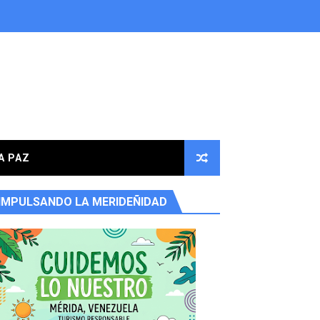
A PAZ
IMPULSANDO LA MERIDEÑIDAD
ores en la parroquia Osuna Rodríguez