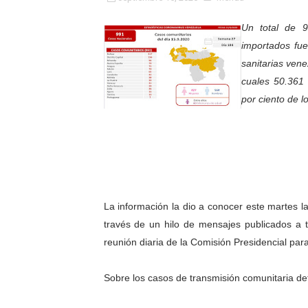
Fundacite Mérida dicta tall
Un total de 
importados fue
INN-Mérida celebró el Lacto
sanitarias vene
Impulsan plan estratégico 
cuales 50.361 
por ciento de l
Mérida impulsa desarrollo 
Fomficc consolida alianzas
Niños de Estudiantes de M
Corposalud y Secretaría Soc
La información la dio a conocer este martes l
través de un hilo de mensajes publicados a tr
Inicia el plan vacacional V
reunión diaria de la Comisión Presidencial par
Entregan planta eléctrica pa
Sobre los casos de transmisión comunitaria de
Expertos inspeccionan espa