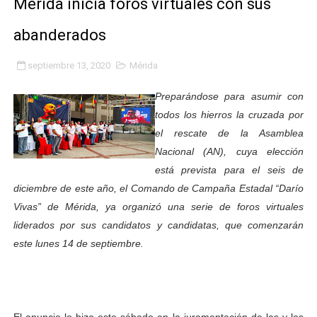
Mérida inicia foros virtuales con sus
Gobierno bolivariano avanza en la transformación del h
abanderados
Niños merideños aprenden sobre gaita de tambora co
septiembre 13, 2020
Mérida
Hospital universitario muestra sus avances en visita de
Preparándose para asumir con
Instituto Nacional de Nutrición celebra Semana Interna
todos los hierros la cruzada por
el rescate de la Asamblea
Gobernación de Mérida fortalece el desarrollo product
Nacional (AN), cuya elección
está prevista para el seis de
Corposalud inició talleres para aspirantes al curso de
diciembre de este año, el Comando de Campaña Estadal “Darío
Vivas” de Mérida, ya organizó una serie de foros virtuales
Fortalecen formación académica de médicos en proces
liderados por sus candidatos y candidatas, que comenzarán
Fortaleciendo la economía comunal en El Vigía con mi
este lunes 14 de septiembre.
Campo Elías consolida plan de bacheo en el sector La 
Fundecem inició con éxito el taller vacacional de origa