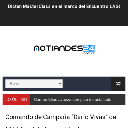
Dictan MasterClass en el marco del Encuentro LAGO Ve
Campo Elías avanza con plan de asfaltado
Encuentro estadal fortalece la coordinación de polític
Gobernador Arnaldo Sánchez apadrina a más de 993 nu
Venezuela instala su primer detector de astropartícula
Consolidan planificación técnica en el Complejo Educat
Mérida fortalece su reserva deportiva de cara a comp
Gobernación de Mérida instalará mesa de trabajo con 
LO ÚLTIMO
Campo Elías avanza con plan de asfaltado
Niños merideños potencian su talento en plan vacaciona
Comando de Campaña “Darío Vivas” de
Fundecem ofrece taller de bordado en punto de cruz