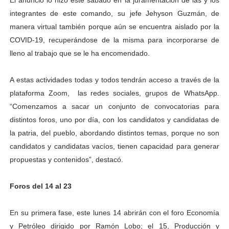
El anuncio lo hizo este sábado en la juramentación de las y los
El Lactario del Iahula celebra la Semana Mundial de la 
integrantes de este comando, su jefe Jehyson Guzmán, de
manera virtual también porque aún se encuentra aislado por la
Plan Vacacional "Venezuela Ríe 2026" brinda recreación 
COVID-19, recuperándose de la misma para incorporarse de
lleno al trabajo que se le ha encomendado.
Iniciación al yoga reúne a diversos clubes deportivos 
A estas actividades todas y todos tendrán acceso a través de la
Mincomunas impulsa el autogobierno en Mérida con plan 
plataforma Zoom, las redes sociales, grupos de WhatsApp.
Expertos inspeccionan espacios del OAN para la instal
“Comenzamos a sacar un conjunto de convocatorias para
distintos foros, uno por día, con los candidatos y candidatas de
la patria, del pueblo, abordando distintos temas, porque no son
candidatos y candidatas vacíos, tienen capacidad para generar
propuestas y contenidos”, destacó.
Foros del 14 al 23
En su primera fase, este lunes 14 abrirán con el foro Economía
y Petróleo dirigido por Ramón Lobo; el 15, Producción y