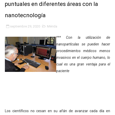
puntuales en diferentes áreas con la
Fundacite Mérida dicta taller gratuito de electrónica b
nanotecnología
INN-Mérida celebró el Lacto grado para promover el ini
septiembre 29, 2020
Mérida
Impulsan plan estratégico de seguridad ciudadana 2027
*** Con la utilización de
Mérida impulsa desarrollo económico con taller de ma
nanopartículas se pueden hacer
procedimientos médicos menos
Fomficc consolida alianzas e impulsa la economía com
invasivos en el cuerpo humano, lo
Niños de Estudiantes de Mérida sembraron 110 árboles
cual es una gran ventaja para el
paciente
Corposalud y Secretaría Social fortalecen la atención e
Inicia el plan vacacional Venezuela Renace en el sector
Entregan planta eléctrica para fortalecer la atención sa
Expertos inspeccionan espacios del OAN para la instal
Los científicos no cesan en su afán de avanzar cada día en