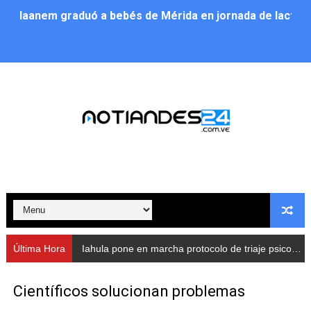
Iaanem graduó a bebés de Mérida en jornada de lactan
Iahula pone en marcha protocolo de triaje psicosocial 
Arranca en Rivas Dávila el Plan de Renovación de Voce
Alcalde Nelson Álvarez llevó jornada recreativa a la pa
CorpoMérida continúa con ciclos de formación
Fundacite culmina primera etapa de su Plan Vacacional
Nevado Gas optimiza servicio residencial en la Urbani
Balance semestral impulsa inclusión y atención a pers
Última Hora
Iahula pone en marcha protocolo de triaje psicosocial para atender a rescatistas
Plan Vacacional Comunitario “Ríe 2026” recorre las pa
Científicos solucionan problemas
Alcaldía del Municipio Libertador realizó una jornada s