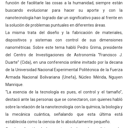
función de facilitarle las cosas a la humanidad, siempre están
Dictan MasterClass en el marco del Encuentro LAGO Ve
buscando evolucionar para hacer su aporte y con la
nanotecnología han logrado dar un significativo paso al frente en
Campo Elías avanza con plan de asfaltado
la solución de problemas puntuales en diferentes áreas.
La misma trata del diseño y la fabricación de materiales,
Encuentro estadal fortalece la coordinación de polític
dispositivos y sistemas con control de sus dimensiones
Gobernador Arnaldo Sánchez apadrina a más de 993 nu
nanométricas. Sobre este tema habló Pedro Grima, presidente
del Centro de Investigaciones de Astronomía “Francisco J.
Plan Quirúrgico Regional llega a Pueblo Llano con la ac
Duarte” (Cida), en una conferencia online invitado por la decana
de la Universidad Nacional Experimental Politécnica de la Fuerza
Armada Nacional Bolivariana (Unefa), Núcleo Mérida, Nguyen
Manrique.
“La esencia de la tecnología es pues, el control y el tamaño”,
destacó ante las personas que se conectaron, con quienes habló
sobre la relación de la nanotecnología con la química, la biología y
la mecánica cuántica, señalando que esta última está
establecida como la ciencia de lo absolutamente pequeño.