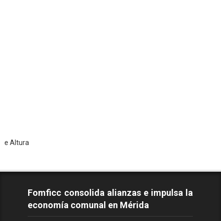
Tod
Fomficc consolida alianzas e impulsa la
economía comunal en Mérida