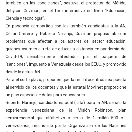
también en las condiciones”, sostuvo el protector de Mérida,
Dictan MasterClass en el marco del Encuentro LAGO Ve
Jehyson Guzmán, en el foro interactivo en línea “Educación,
Ciencia y tecnología”.
Campo Elías avanza con plan de asfaltado
En ponencia compartida con los también candidatos a la AN,
César Carrero y Roberto Naranjo, Guzmán propuso abordar
Encuentro estadal fortalece la coordinación de polític
problemas que afectan a los actores del sector educación,
Gobernador Arnaldo Sánchez apadrina a más de 993 nu
quienes asumen el reto de educar a distancia en pandemia del
Covid-19, sensiblemente afectados por el paquete de
Plan Quirúrgico Regional llega a Pueblo Llano con la ac
“sanciones”, impuesto a Venezuela desde los EEUU, y promovido
desde la actual AN.
Para el corto plazo, proponen que la red Infocentros sea puesta
al servicio de los docentes y que la estatal Movilnet proporcione
un plan especial de datos para educadores.
Roberto Naranjo, candidato estadal (lista) para la AN, señaló la
experiencia venezolana de la Misión Robinson, plan
semipresencial que alfabetizó a cerca de 1 millón 500 mil
venezolanos, reconocido por la Organización de las Naciones