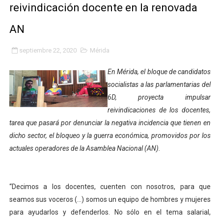
reivindicación docente en la renovada
Fundacite Mérida dicta taller gratuito de electrónica b
AN
INN-Mérida celebró el Lacto grado para promover el ini
septiembre 22, 2020
Mérida
Impulsan plan estratégico de seguridad ciudadana 2027
En Mérida, el bloque de candidatos
Mérida impulsa desarrollo económico con taller de ma
socialistas a las parlamentarias del
6D, proyecta impulsar
Fomficc consolida alianzas e impulsa la economía com
reivindicaciones de los docentes,
Niños de Estudiantes de Mérida sembraron 110 árboles
tarea que pasará por denunciar la negativa incidencia que tienen en
dicho sector, el bloqueo y la guerra económica, promovidos por los
Corposalud y Secretaría Social fortalecen la atención e
actuales operadores de la Asamblea Nacional (AN).
Inicia el plan vacacional Venezuela Renace en el sector
“Decimos a los docentes, cuenten con nosotros, para que
Entregan planta eléctrica para fortalecer la atención sa
seamos sus voceros (...) somos un equipo de hombres y mujeres
Expertos inspeccionan espacios del OAN para la instal
para ayudarlos y defenderlos. No sólo en el tema salarial,