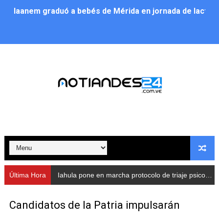
Iaanem graduó a bebés de Mérida en jornada de lactan
Iahula pone en marcha protocolo de triaje psicosocial 
Arranca en Rivas Dávila el Plan de Renovación de Voce
Alcalde Nelson Álvarez llevó jornada recreativa a la pa
CorpoMérida continúa con ciclos de formación
Fundacite culmina primera etapa de su Plan Vacacional
Nevado Gas optimiza servicio residencial en la Urbani
Balance semestral impulsa inclusión y atención a pers
Última Hora
Iahula pone en marcha protocolo de triaje psicosocial para atender a rescatistas
Plan Vacacional Comunitario “Ríe 2026” recorre las pa
Candidatos de la Patria impulsarán
Alcaldía del Municipio Libertador realizó una jornada s