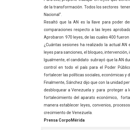
de la transformación. Todos los sectores ten
Venezuela Renace 2026 lle
Nacional".
Mérida impulsa el mapa d
Resaltó que la AN es la llave para poder d
comparaciones respecto a las leyes aprobada
Complejo Educativo Talento
Aprobaron 970 leyes, de las cuales 400 fueron 
¿Cuántas sesiones ha realizado la actual AN
Arnaldo Sánchez reinaugura
leyes para sanciones, el bloqueo, intervención, 
Corposalud inició talleres 
Igualmente, el candidato subrayó que la AN du
control en todo el país para el Poder Públ
fortalecer las políticas sociales, económicas y d
Finalmente, Sánchez dijo que con la unidad pe
desbloquear a Venezuela y para proteger a l
fortalecimiento del aparato económico, fortal
manera establecer leyes, convenios, procesos
crecimiento de Venezuela.
Prensa CorpoMérida