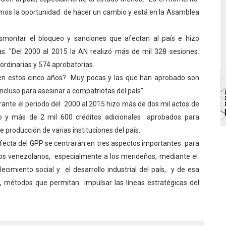
emos la oportunidad de hacer un cambio y está en la Asamblea
va sonrisas y prevención a Torondoy
e conocimientos con Encuentro de Formadores Comunales 
esmontar el bloqueo y sanciones que afectan al país e hizo
s. "Del 2000 al 2015 la AN realizó más de mil 328 sesiones.
 Deportivo lanza Plan Agosto Escuelas Abiertas 2026
ordinarias y 574 aprobatorias.
 en estos cinco años? Muy pocas y las que han aprobado son
 Parque Recreacional Tilingo del Niño y la Niña Azulitense
incluso para asesinar a compatriotas del país".
para aspirantes al curso de Emergencia Prehospitalaria
rante el periodo del 2000 al 2015 hizo más de dos mil actos de
ico y más de 2 mil 600 créditos adicionales aprobados para
e producción de varias instituciones del país.
rfecta del GPP se centrarán en tres aspectos importantes para
os venezolanos, especialmente a los merideños, mediante el
ecimiento social y el desarrollo industrial del país, y de esa
, métodos que permitan impulsar las líneas estratégicas del