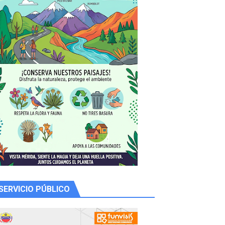
y Valero
n
SERVICIO PÚBLICO