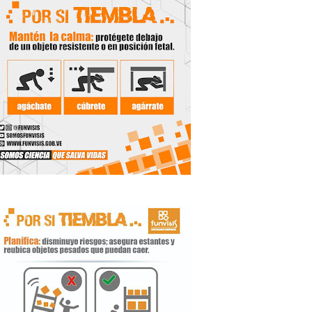
de la Unacom