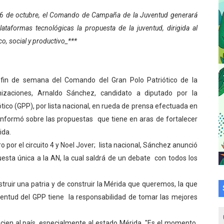
cional 2026 en el estado Mérida
l 6 de octubre, el Comando de Campaña de la Juventud generará
lataformas tecnológicas la propuesta de la juventud, dirigida al
an vacacional Aventuras en Vacaciones
o, social y productivo_***
Plan Agosto Escuelas Abiertas 2026
talecen la integración comunitaria en Campo Elías
fin de semana del Comando del Gran Polo Patriótico de la
izaciones, Arnaldo Sánchez, candidato a diputado por la
ó en el Primer Festival de Atletismo en homenaje a Giovann
tico (GPP), por lista nacional, en rueda de prensa efectuada en
i informó sobre las propuestas que tiene en aras de fortalecer
su graduación en el Complejo Educativo Aristóbulo Istúriz
ida.
por el circuito 4 y Noel Jover; lista nacional, Sánchez anunció
tención a casas de abrigo en Mérida
uesta única a la AN, la cual saldrá de un debate con todos los
e Lora avanzan hacia el empoderamiento y la autogestió
struir una patria y de construir la Mérida que queremos, la que
omunitario Venezuela Renace 2026 en la Don Perucho
juventud del GPP tiene la responsabilidad de tomar las mejores
Renace 2026 arrancó con alegría en Lagunillas
ficien al país, especialmente al estado Mérida. "Es el momento