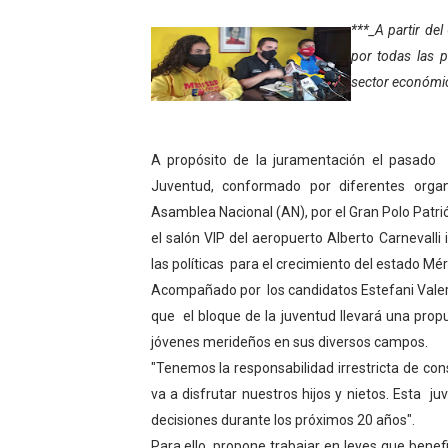
Inicia el Plan Cultura Vaca
***_A partir de
por todas las p
Ibime inició tradicional pl
sector económic
Merideños disfrutarán del 
Recreación y formación for
A propósito de la juramentación el pasado 
Juventud, conformado por diferentes organ
Club "Rápidos de Zea" brill
Asamblea Nacional (AN), por el Gran Polo Patrió
el salón VIP del aeropuerto Alberto Carnevall
84 estudiantes celebraron 
las políticas para el crecimiento del estado Mér
Acompañado por los candidatos Estefani Valero 
Cmdnna lleva esperanza y a
que el bloque de la juventud llevará una prop
Comunas de Obispo Ramos d
jóvenes merideños en sus diversos campos.
"Tenemos la responsabilidad irrestricta de con
Arrancó Plan Vacacional C
va a disfrutar nuestros hijos y nietos. Esta 
decisiones durante los próximos 20 años".
Plan Vacacional Venezuela 
Para ello, propone trabajar en leyes que bene