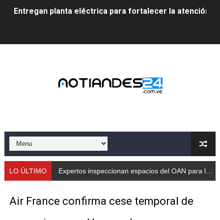
Entregan planta eléctrica para fortalecer la atención sa
Expertos inspeccionan espacios del OAN para la instal
Dictan MasterClass en el marco del Encuentro LAGO Ve
Campo Elías avanza con plan de asfaltado
Encuentro estadal fortalece la coordinación de polític
Gobernador Arnaldo Sánchez apadrina a más de 993 nu
Venezuela instala su primer detector de astropartícula
Consolidan planificación técnica en el Complejo Educat
LO ÚLTIMO
Expertos inspeccionan espacios del OAN para la instalación del detector Cherenkov de agua
Mérida fortalece su reserva deportiva de cara a comp
Air France confirma cese temporal de
Gobernación de Mérida instalará mesa de trabajo con 