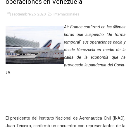
operaciones en Venezuela
Niños merideños potencian su talento en plan vacaciona
septiembre 25, 2020
Internacionales
Fundecem ofrece taller de bordado en punto de cruz
Air France confirmó en las últimas
Gobierno bolivariano avanza en la transformación del h
horas que suspendió "de forma
temporal" sus operaciones hacia y
Niños merideños aprenden sobre gaita de tambora co
desde Venezuela en medio de la
caída de la economía que ha
Hospital universitario muestra sus avances en visita de
provocado la pandemia del Covid-
Instituto Nacional de Nutrición celebra Semana Interna
19
.
Gobernación de Mérida fortalece el desarrollo product
Corposalud inició talleres para aspirantes al curso de
Fortalecen formación académica de médicos en proces
El presidente del Instituto Nacional de Aeronautica Civil (INAC),
Fortaleciendo la economía comunal en El Vigía con mi
Juan Teixeira, confirmó un encuentro con representantes de la