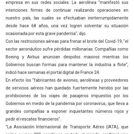
empresa en sus redes sociales. La aerolínea "manifestó sus
Campo Elías consolida plan de bacheo en el sector La 
intenciones firmes de continuar realizando operaciones en
nuestro país, las cuales se efectuaban ininterrumpidamente
Fundecem inició con éxito el taller vacacional de origa
desde hace 68 años, una vez logren solventar su situación
ocasionada por esta grave pandemia", dijo.
El Lactario del Iahula celebra la Semana Mundial de la 
Con las restricciones aéreas para frenar el brote del Covid-19, "el
Plan Vacacional "Venezuela Ríe 2026" brinda recreación 
sector aeronáutico sufre pérdidas millonarias. Compañías como
Boeing y Airbus anuncian despidos masivos mientras los
Inicia el plan vacacional Venezuela Renace en el sector
Gobiernos buscan formas para mantener la industria a flote",
indicó hace semanas el portal digital de France 24.
En efecto los "fabricantes de aviones, aerolíneas y proveedores
de servicios aéreos han quedado fuertemente heridos por las
prohibiciones de los viajes de pasajeros impuestos por los
Gobiernos en medio de la pandemia por coronavirus, que lleva a
grandes compañías a exponer inquietantes números rojos y
pedir el rescates financieros".
"La Asociación Internacional de Transporte Aéreo (IATA), que