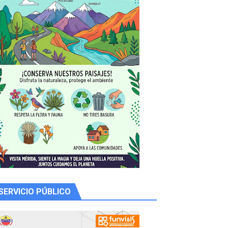
y Valero
n
SERVICIO PÚBLICO