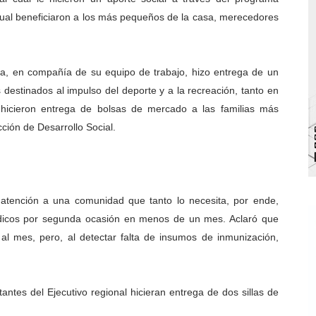
ual beneficiaron a los más pequeños de la casa, merecedores
va sonrisas y prevención a Torondoy
e conocimientos con Encuentro de Formadores Comunales 
, en compañía de su equipo de trabajo, hizo entrega de un
 Deportivo lanza Plan Agosto Escuelas Abiertas 2026
estinados al impulso del deporte y a la recreación, tanto en
hicieron entrega de bolsas de mercado a las familias más
 Parque Recreacional Tilingo del Niño y la Niña Azulitense
cción de Desarrollo Social.
para aspirantes al curso de Emergencia Prehospitalaria
 atención a una comunidad que tanto lo necesita, por ende,
dicos por segunda ocasión en menos de un mes. Aclaró que
al mes, pero, al detectar falta de insumos de inmunización,
antes del Ejecutivo regional hicieran entrega de dos sillas de