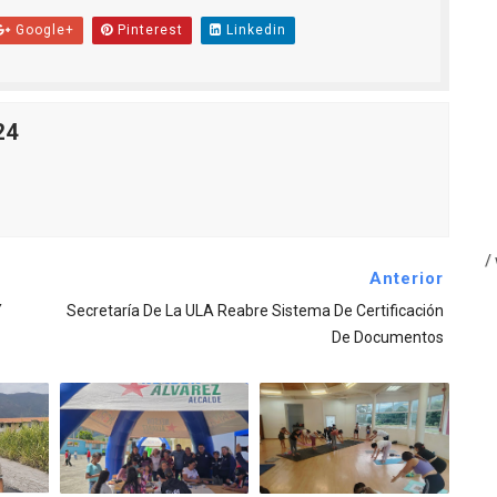
Google+
Pinterest
Linkedin
24
Todos los Derechos Reservados - Copyright ©2026 / PS / www.not
Anterior
Y
Secretaría De La ULA Reabre Sistema De Certificación
De Documentos