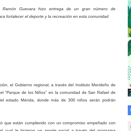
cional 2026 en el estado Mérida
r Ramón Guevara hizo entrega de un gran número de
a fortalecer el deporte y la recreación en esta comunidad
an vacacional Aventuras en Vacaciones
Plan Agosto Escuelas Abiertas 2026
talecen la integración comunitaria en Campo Elías
ó en el Primer Festival de Atletismo en homenaje a Giovann
su graduación en el Complejo Educativo Aristóbulo Istúriz
ón, el Gobierno regional, a través del Instituto Merideño de
tención a casas de abrigo en Mérida
ró el “Parque de los Niños” en la comunidad de San Rafael de
e Lora avanzan hacia el empoderamiento y la autogestió
del estado Mérida, donde más de 300 niños serán podrán
omunitario Venezuela Renace 2026 en la Don Perucho
festó que están cumpliendo con un compromiso empeñado con
Renace 2026 arrancó con alegría en Lagunillas
 cual le hicieron un aporte social a través del programa