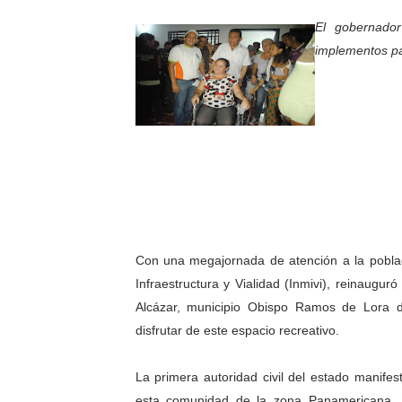
Inicia el Plan Cultura Vaca
El gobernado
implementos par
Ibime inició tradicional pl
Merideños disfrutarán del 
Recreación y formación for
Club "Rápidos de Zea" brill
84 estudiantes celebraron 
Con una megajornada de atención a la poblaci
Cmdnna lleva esperanza y a
Infraestructura y Vialidad (Inmivi), reinaugu
Comunas de Obispo Ramos d
Alcázar, municipio Obispo Ramos de Lora 
disfrutar de este espacio recreativo.
Arrancó Plan Vacacional C
La primera autoridad civil del estado mani
Plan Vacacional Venezuela 
esta comunidad de la zona Panamericana, al