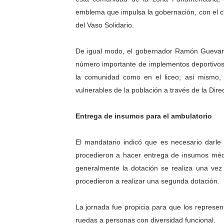
emblema que impulsa la gobernación, con el c
Venezuela Renace 2026 lle
del Vaso Solidario.
Mérida impulsa el mapa d
De igual modo, el gobernador Ramón Guevara
Complejo Educativo Talento
número importante de implementos deportivos d
la comunidad como en el liceo; así mismo, 
Arnaldo Sánchez reinaugura
vulnerables de la población a través de la Dire
Corposalud inició talleres 
Entrega de insumos para el ambulatorio
El mandatario indicó que es necesario darle
procedieron a hacer entrega de insumos mé
generalmente la dotación se realiza una vez 
procedieron a realizar una segunda dotación.
La jornada fue propicia para que los represent
ruedas a personas con diversidad funcional.